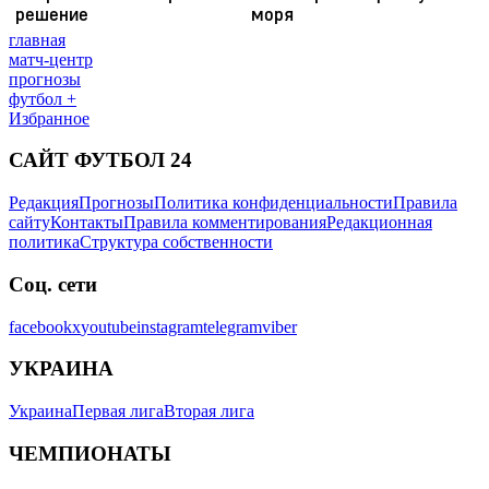
главная
матч-центр
прогнозы
футбол +
Избранное
САЙТ ФУТБОЛ 24
Редакция
Прогнозы
Политика конфиденциальности
Правила
сайту
Контакты
Правила комментирования
Редакционная
политика
Структура собственности
Соц. сети
facebook
x
youtube
instagram
telegram
viber
УКРАИНА
Украина
Первая лига
Вторая лига
ЧЕМПИОНАТЫ