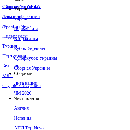
Сборная Украины
Италия
Суперкубок УЕФА
Украина
Германия
Лига конференций
Украина
Франция
ЛЧ - Top News
Первая лига
Нидерланды
Вторая лига
Турция
Кубок Украины
Португалия
Суперкубок Украины
Бельгия
Сборная Украины
Сборные
МЛС
Лига наций
Саудовская Аравия
ЧМ 2026
Чемпионаты
Англия
Испания
АПЛ Top News