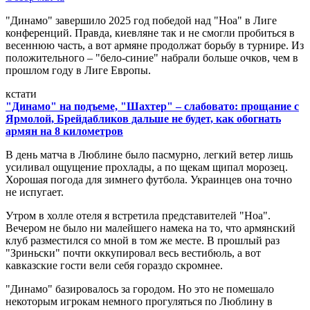
"Динамо" завершило 2025 год победой над "Ноа" в Лиге
конференций. Правда, киевляне так и не смогли пробиться в
весеннюю часть, а вот армяне продолжат борьбу в турнире. Из
положительного – "бело-синие" набрали больше очков, чем в
прошлом году в Лиге Европы.
кстати
"Динамо" на подъеме, "Шахтер" – слабовато: прощание с
Ярмолой, Брейдабликов дальше не будет, как обогнать
армян на 8 километров
В день матча в Люблине было пасмурно, легкий ветер лишь
усиливал ощущение прохлады, а по щекам щипал морозец.
Хорошая погода для зимнего футбола. Украинцев она точно
не испугает.
Утром в холле отеля я встретила представителей "Ноа".
Вечером не было ни малейшего намека на то, что армянский
клуб разместился со мной в том же месте. В прошлый раз
"Зриньски" почти оккупировал весь вестибюль, а вот
кавказские гости вели себя гораздо скромнее.
"Динамо" базировалось за городом. Но это не помешало
некоторым игрокам немного прогуляться по Люблину в