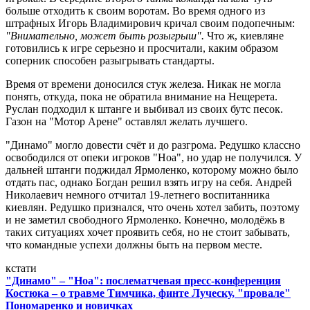
больше отходить к своим воротам. Во время одного из
штрафных Игорь Владимирович кричал своим подопечным:
"Внимательно, может быть розыгрыш".
Что ж, киевляне
готовились к игре серьезно и просчитали, каким образом
соперник способен разыгрывать стандарты.
Время от времени доносился стук железа. Никак не могла
понять, откуда, пока не обратила внимание на Нещерета.
Руслан подходил к штанге и выбивал из своих бутс песок.
Газон на "Мотор Арене" оставлял желать лучшего.
"Динамо" могло довести счёт и до разгрома. Редушко классно
освободился от опеки игроков "Ноа", но удар не получился. У
дальней штанги поджидал Ярмоленко, которому можно было
отдать пас, однако Богдан решил взять игру на себя. Андрей
Николаевич немного отчитал 19-летнего воспитанника
киевлян. Редушко признался, что очень хотел забить, поэтому
и не заметил свободного Ярмоленко. Конечно, молодёжь в
таких ситуациях хочет проявить себя, но не стоит забывать,
что командные успехи должны быть на первом месте.
кстати
"Динамо" – "Ноа": послематчевая пресс-конференция
Костюка – о травме Тимчика, финте Луческу, "провале"
Пономаренко и новичках