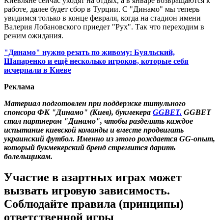
Киевляне сейчас уходят на отдых, а в январе возвращаются к
работе, далее будет сбор в Турции. С "Динамо" мы теперь
увидимся только в конце февраля, когда на стадион имени
Валерия Лобановского приедет "Рух". Так что переходим в
режим ожидания.
"Динамо" нужно резать по живому: Буяльский,
Шапаренко и ещё несколько игроков, которые себя
исчерпали в Киеве
Реклама
Материал подготовлен при поддержке титульного
спонсора ФК "Динамо" (Киев), букмекера
GGBET.
GGBET
стал партнером "Динамо", чтобы разделять каждое
испытание киевской команды и вместе продвигать
украинский футбол. Именно из этого рождается GG-опыт,
который букмекерский бренд стремится дарить
болельщикам.
Участие в азартных играх может
вызвать игровую зависимость.
Соблюдайте правила (принципы)
ответственной игры