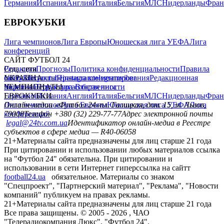
Германия
Испания
Англия
Италия
Бельгия
МЛС
Нидерланды
Фран
ЕВРОКУБКИ
Лига чемпионов
Лига Европы
Юношеская лига УЕФА
Лига
конференций
САЙТ ФУТБОЛ 24
Редакция
Соц. сети
Прогнозы
Политика конфиденциальности
Правила
сайту
facebook
УКРАИНА
Контакты
x
youtube
Правила комментирования
instagram
telegram
viber
Редакционная
политика
Украина
ЧЕМПИОНАТЫ
Первая лига
Структура собственности
Вторая лига
Германия
ЕВРОКУБКИ
Испания
Англия
Италия
Бельгия
МЛС
Нидерланды
Фран
Лига чемпионов
Онлайн-медиа «Футбол 24»
Лига Европы
пл. Галицкая, дом. 15, м. Львов,
Юношеская лига УЕФА
Лига
конференций
79008
Телефон +380 (32) 229-77-77
Адрес электронной почты
legal@24tv.com.ua
Идентификатор онлайн-медиа в Реестре
субъектов в сфере медиа — R40-06058
21+
Материалы сайта предназначены для лиц старше 21 года
При цитировании и использовании любых материалов ссылка
на "Футбол 24" обязательна. При цитировании и
использовании в сети Интернет гиперссылка на сайтт
football24.ua
обязательное. Материалы со знаком
"Спецпроект", "Партнерский материал", "Реклама", "Новости
компаний" публикуем на правах рекламы.
21+
Материалы сайта предназначены для лиц старше 21 года
Все права защищены. © 2005 -
2026
, ЧАО
"Телерадиокомпания Люкс". "Футбол 24".