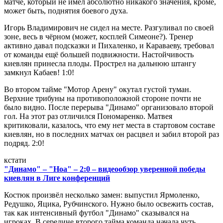
матче, который не имел абсолютно никакого значения, кроме,
может быть, поднятия боевого духа.
Игорь Владимирович не сидел на месте. Разгуливал по своей
зоне, весь в чёрном (может, косплей Симеоне?). Тренер
активно давал подсказки и Пихаленко, и Караваеву, требовал
от команды ещё большей подвижности. Настойчивость
киевлян принесла плоды. Прострел на дальнюю штангу
замкнул Кабаев! 1:0!
Во втором тайме "Мотор Арену" окутал густой туман.
Верхние трибуны на противоположной стороне почти не
было видно. После перерыва "Динамо" организовало второй
гол. На этот раз отличился Пономаренко. Матвея
критиковали, казалось, что ему нет места в стартовом составе
киевлян, но в последних матчах он расцвел и забил второй раз
подряд. 2:0!
кстати
"Динамо" – "Ноа" – 2:0 – видеообзор уверенной победы
киевлян в Лиге конференций
Костюк произвёл несколько замен: выпустил Ярмоленко,
Редушко, Яцика, Рубчинского. Нужно было освежить состав,
так как интенсивный футбол "Динамо" сказывался на
игроках. В середине второго тайма команда начала чуть