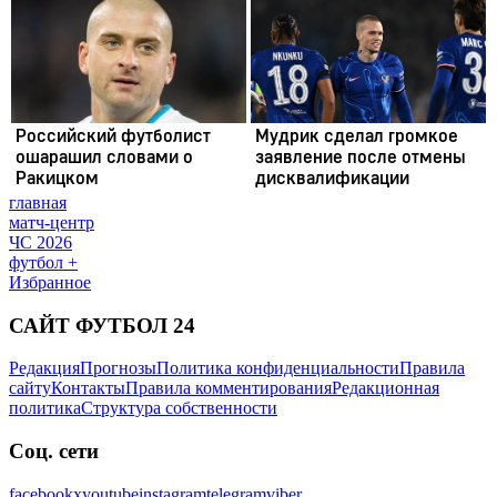
главная
матч-центр
ЧС 2026
футбол +
Избранное
САЙТ ФУТБОЛ 24
Редакция
Прогнозы
Политика конфиденциальности
Правила
сайту
Контакты
Правила комментирования
Редакционная
политика
Структура собственности
Соц. сети
facebook
x
youtube
instagram
telegram
viber