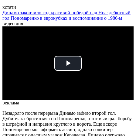
кстати
Динамо закончило год красивой победой над Ноа: дебютный
гол Пономаренко в еврокубках и воспоминание о 1986-м
видео дня
Play
Video
реклама
Незадолго после перерыва Динамо забило второй гол.
Дубинчак сбросил мяч на Пономаренко, а тот выиграл борьбу
в штрафной и направил круглого в ворота. Еще вскоре
Пономаренко мог оформить ассист, однако голкипер
справился с опасным ударом Караваева. Динамо одержало