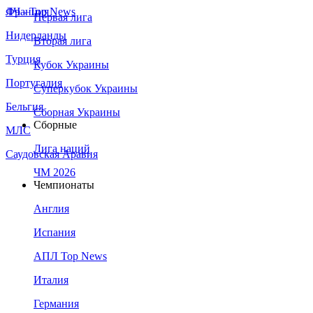
Франция
ЛЧ - Top News
Первая лига
Нидерланды
Вторая лига
Турция
Кубок Украины
Португалия
Суперкубок Украины
Бельгия
Сборная Украины
Сборные
МЛС
Лига наций
Саудовская Аравия
ЧМ 2026
Чемпионаты
Англия
Испания
АПЛ Top News
Италия
Германия