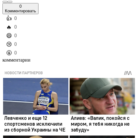
0
Комментировать
️👍
0
️🔥
0
️😄
0
️😢
0
️🤬
0
комментарии