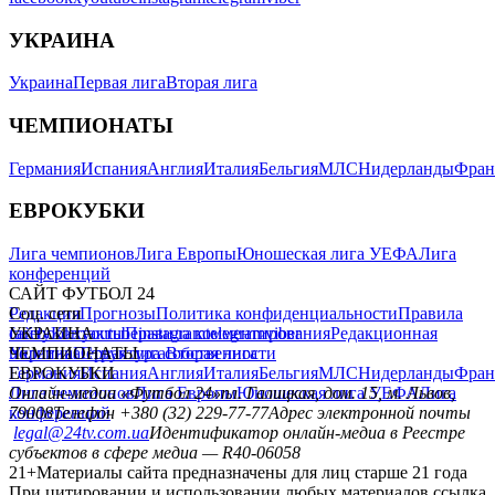
УКРАИНА
Украина
Первая лига
Вторая лига
ЧЕМПИОНАТЫ
Германия
Испания
Англия
Италия
Бельгия
МЛС
Нидерланды
Фран
ЕВРОКУБКИ
Лига чемпионов
Лига Европы
Юношеская лига УЕФА
Лига
конференций
САЙТ ФУТБОЛ 24
Редакция
Соц. сети
Прогнозы
Политика конфиденциальности
Правила
сайту
facebook
УКРАИНА
Контакты
x
youtube
Правила комментирования
instagram
telegram
viber
Редакционная
политика
Украина
ЧЕМПИОНАТЫ
Первая лига
Структура собственности
Вторая лига
Германия
ЕВРОКУБКИ
Испания
Англия
Италия
Бельгия
МЛС
Нидерланды
Фран
Лига чемпионов
Онлайн-медиа «Футбол 24»
Лига Европы
пл. Галицкая, дом. 15, м. Львов,
Юношеская лига УЕФА
Лига
конференций
79008
Телефон +380 (32) 229-77-77
Адрес электронной почты
legal@24tv.com.ua
Идентификатор онлайн-медиа в Реестре
субъектов в сфере медиа — R40-06058
21+
Материалы сайта предназначены для лиц старше 21 года
При цитировании и использовании любых материалов ссылка