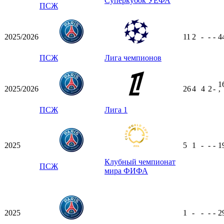
Суперкубок УЕФА
ПСЖ
2025/2026
11
2
-
-
-
4
ПСЖ
Лига чемпионов
1
2025/2026
26
4
4
2
-
ʼ
ПСЖ
Лига 1
2025
5
1
-
-
-
1
Клубный чемпионат
ПСЖ
мира ФИФА
2025
1
-
-
-
-
2