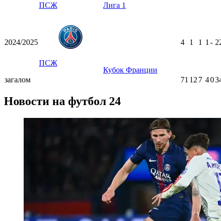
ПСЖ
Лига 1
2024/2025
4
1
1
1
-
2
ПСЖ
Кубок Франции
загалом
71
12
7
4
0
3
Новости на футбол 24