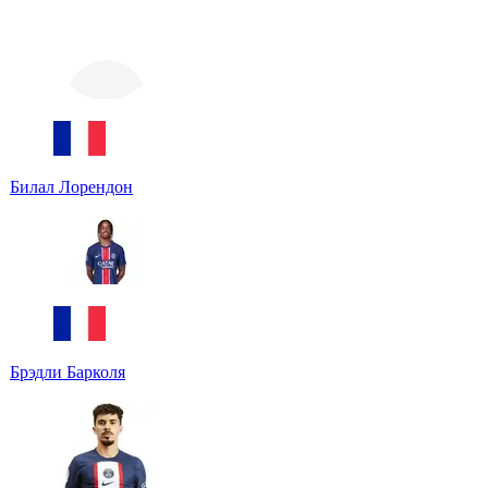
Билал Лорендон
Брэдли Барколя