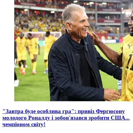
"Завтра буде особлива гра": привіз Фергюсону
молодого Роналду і зобов'язався зробити США...
чемпіоном світу!