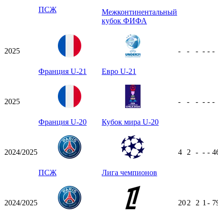
ПСЖ
Межконтинентальный
кубок ФИФА
2025
-
-
-
-
-
-
Франция U-21
Евро U-21
2025
-
-
-
-
-
-
Франция U-20
Кубок мира U-20
2024/2025
4
2
-
-
-
4
ПСЖ
Лига чемпионов
2024/2025
20
2
2
1
-
7