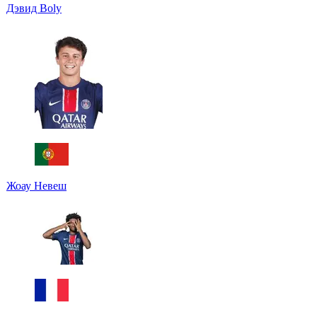
Дэвид Boly
Жоау Невеш