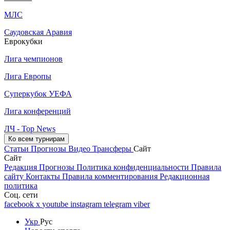
МЛС
Саудовская Аравия
Еврокубки
Лига чемпионов
Лига Европы
Суперкубок УЕФА
Лига конференций
ЛЧ - Top News
Ко всем турнирам
Статьи
Прогнозы
Видео
Трансферы
Сайт
Сайт
Редакция
Прогнозы
Политика конфиденциальности
Правила
сайту
Контакты
Правила комментирования
Редакционная
политика
Соц. сети
facebook
x
youtube
instagram
telegram
viber
Укр
Рус