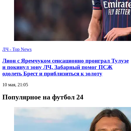
ЛЧ - Top News
Лион с Яремчуком сенсационно проиграл Тулузе
и покинул зону ЛЧ, Забарный помог ПСЖ
одолеть Брест и приблизиться к золоту
10 мая, 21:05
Популярное на футбол 24