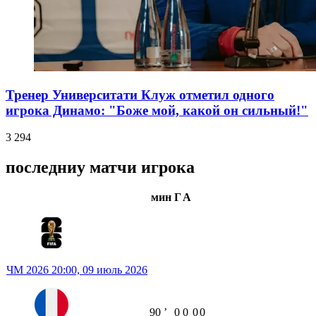
Тренер Университати Клуж отметил одного
игрока Динамо: "Боже мой, какой он сильный!"
3 294
последниу матчи игрока
мин
Г
А
ЧМ 2026
20:00,
09 июль 2026
90
ʼ
0
0
0
0