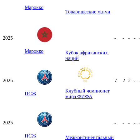
Марокко
Товарищеские матчи
2025
-
-
-
-
Марокко
Кубок африканских
наций
2025
7
2
2
-
Клубный чемпионат
ПСЖ
мира ФИФА
2025
-
-
-
-
ПСЖ
Межконтинентальный