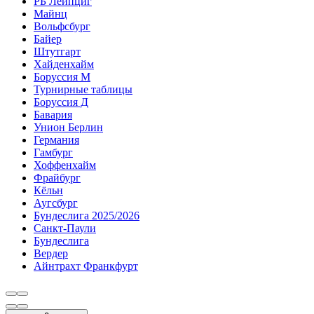
РБ Лейпциг
Майнц
Вольфсбург
Байер
Штутгарт
Хайденхайм
Боруссия М
Турнирные таблицы
Боруссия Д
Бавария
Унион Берлин
Германия
Гамбург
Хоффенхайм
Фрайбург
Кёльн
Аугсбург
Бундеслига 2025/2026
Санкт-Паули
Бундеслига
Вердер
Айнтрахт Франкфурт