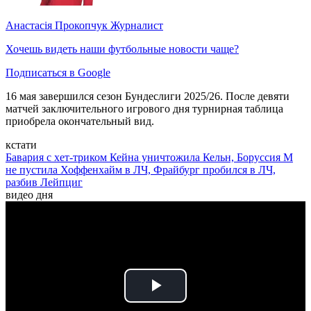
Анастасія Прокопчук
Журналист
Хочешь видеть наши футбольные новости чаще?
Подписаться в Google
16 мая завершился сезон Бундеслиги 2025/26. После девяти
матчей заключительного игрового дня турнирная таблица
приобрела окончательный вид.
кстати
Бавария с хет-триком Кейна уничтожила Кельн, Боруссия М
не пустила Хоффенхайм в ЛЧ, Фрайбург пробился в ЛЧ,
разбив Лейпциг
видео дня
Play