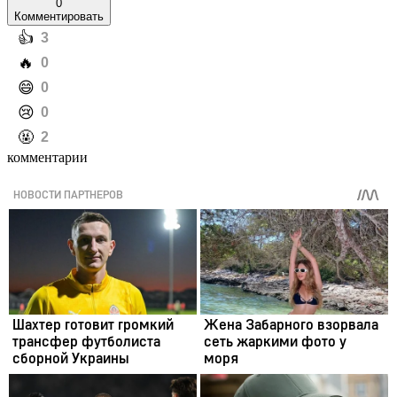
0
Комментировать
️👍
3
️🔥
0
️😄
0
️😢
0
️🤬
2
комментарии