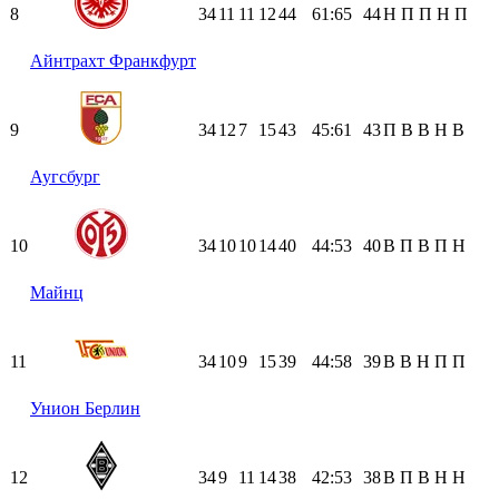
8
34
11
11
12
44
61:65
44
Н
П
П
Н
П
Айнтрахт Франкфурт
9
34
12
7
15
43
45:61
43
П
В
В
Н
В
Аугсбург
10
34
10
10
14
40
44:53
40
В
П
В
П
Н
Майнц
11
34
10
9
15
39
44:58
39
В
В
Н
П
П
Унион Берлин
12
34
9
11
14
38
42:53
38
В
П
В
Н
Н