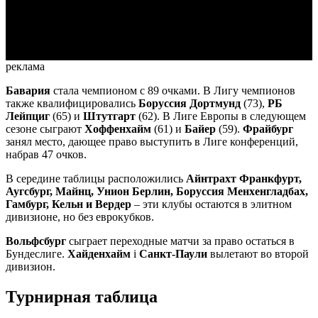
Video
реклама
Бавария
стала чемпионом с 89 очками. В Лигу чемпионов
также квалифицировались
Боруссия Дортмунд
(73),
РБ
Лейпциг
(65) и
Штутгарт
(62). В Лиге Европы в следующем
сезоне сыграют
Хоффенхайм
(61) и
Байер
(59).
Фрайбург
занял место, дающее право выступить в Лиге конференций,
набрав 47 очков.
В середине таблицы расположились
Айнтрахт Франкфурт,
Аугсбург, Майнц, Унион Берлин, Боруссия Менхенгладбах,
Гамбург, Кельн и Вердер
– эти клубы остаются в элитном
дивизионе, но без еврокубков.
Вольфсбург
сыграет переходные матчи за право остаться в
Бундеслиге.
Хайденхайм
і
Санкт-Паули
вылетают во второй
дивизион.
Турнирная таблица