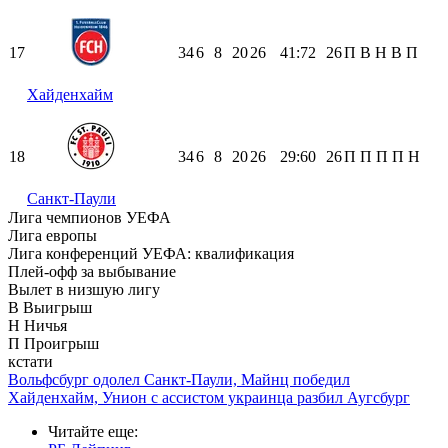
17
34
6
8
20
26
41:72
26
П
В
Н
В
П
Хайденхайм
18
34
6
8
20
26
29:60
26
П
П
П
П
Н
Санкт-Паули
Лига чемпионов УЕФА
Лига европы
Лига конференций УЕФА: квалификация
Плей-офф за выбывание
Вылет в низшую лигу
В
Выигрыш
Н
Ничья
П
Проигрыш
кстати
Вольфсбург одолел Санкт-Паули, Майнц победил
Хайденхайм, Унион с ассистом украинца разбил Аугсбург
Читайте еще
: