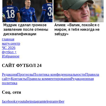
главная
матч-центр
ЧС 2026
футбол +
Избранное
САЙТ ФУТБОЛ 24
Редакция
Прогнозы
Политика конфиденциальности
Правила
сайту
Контакты
Правила комментирования
Редакционная
политика
Соц. сети
facebook
x
youtube
instagram
telegram
viber