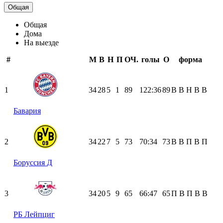
Общая
Общая
Дома
На выезде
#
М
В
Н
П
ОЧ.
голы
О
форма
1
34
28
5
1
89
122:36
89
В
В
Н
В
В
Бавария
2
34
22
7
5
73
70:34
73
В
В
П
В
П
Боруссия Д
3
34
20
5
9
65
66:47
65
П
В
П
В
В
РБ Лейпциг