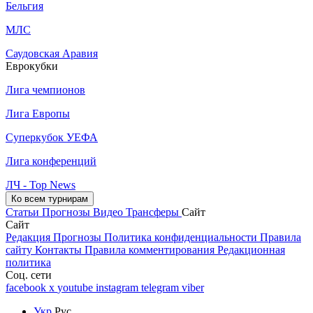
Бельгия
МЛС
Саудовская Аравия
Еврокубки
Лига чемпионов
Лига Европы
Суперкубок УЕФА
Лига конференций
ЛЧ - Top News
Ко всем турнирам
Статьи
Прогнозы
Видео
Трансферы
Сайт
Сайт
Редакция
Прогнозы
Политика конфиденциальности
Правила
сайту
Контакты
Правила комментирования
Редакционная
политика
Соц. сети
facebook
x
youtube
instagram
telegram
viber
Укр
Рус