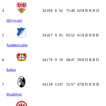
4
34
18
8
8
62
71:49
62
Н
В
Н
Н
П
Штутгарт
5
34
18
7
9
61
65:52
61
П
В
Н
В
В
Хоффенхайм
6
34
17
8
9
59
68:47
59
Н
П
В
В
П
Байер
7
34
13
8
13
47
51:57
47
В
П
Н
П
В
Фрайбург