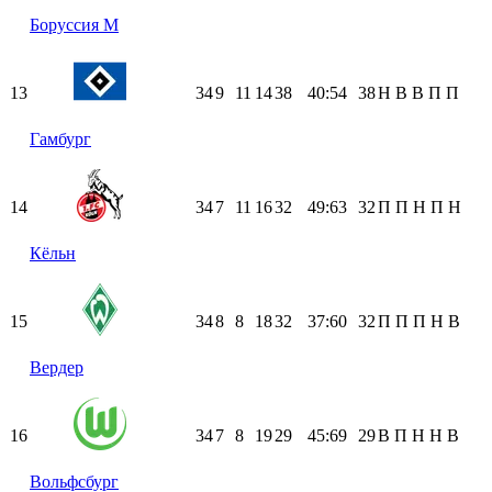
Боруссия М
13
34
9
11
14
38
40:54
38
Н
В
В
П
П
Гамбург
14
34
7
11
16
32
49:63
32
П
П
Н
П
Н
Кёльн
15
34
8
8
18
32
37:60
32
П
П
П
Н
В
Вердер
16
34
7
8
19
29
45:69
29
В
П
Н
Н
В
Вольфсбург