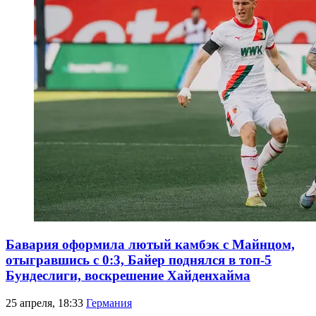
Бавария оформила лютый камбэк с Майнцом,
отыгравшись с 0:3, Байер поднялся в топ-5
Бундеслиги, воскрешение Хайденхайма
25 апреля, 18:33
Германия