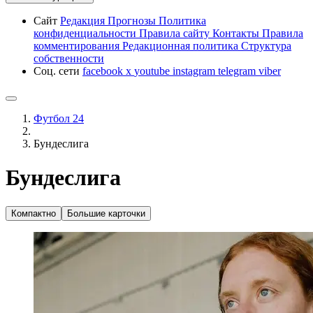
Сайт
Редакция
Прогнозы
Политика
конфиденциальности
Правила сайту
Контакты
Правила
комментирования
Редакционная политика
Структура
собственности
Соц. сети
facebook
x
youtube
instagram
telegram
viber
Футбол 24
Бундеслига
Бундеслига
Компактно
Большие карточки