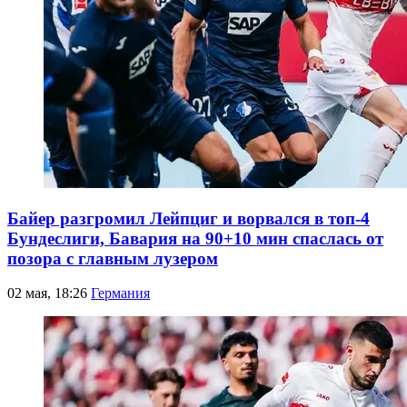
Байер разгромил Лейпциг и ворвался в топ-4
Бундеслиги, Бавария на 90+10 мин спаслась от
позора с главным лузером
02 мая, 18:26
Германия