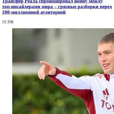
Трансфер Реала спровоцировал войну между
топ-инсайдерами мира – грязные разборки перед
100-миллионной аудиторией
15 358