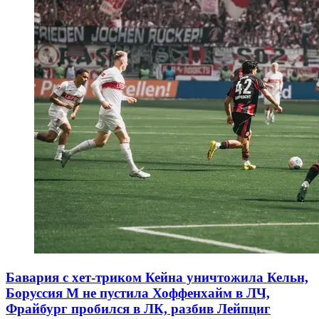
Бавария с хет-триком Кейна уничтожила Кельн,
Боруссия М не пустила Хоффенхайм в ЛЧ,
Фрайбург пробился в ЛК, разбив Лейпциг