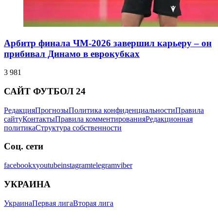
Арбитр финала ЧМ-2026 завершил карьеру – он
прибивал Динамо в еврокубках
3 981
САЙТ ФУТБОЛ 24
Редакция
Прогнозы
Политика конфиденциальности
Правила
сайту
Контакты
Правила комментирования
Редакционная
политика
Структура собственности
Соц. сети
facebook
x
youtube
instagram
telegram
viber
УКРАИНА
Украина
Первая лига
Вторая лига