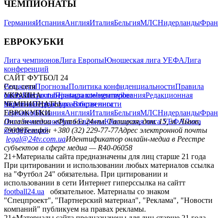
ЧЕМПИОНАТЫ
Германия
Испания
Англия
Италия
Бельгия
МЛС
Нидерланды
Фран
ЕВРОКУБКИ
Лига чемпионов
Лига Европы
Юношеская лига УЕФА
Лига
конференций
САЙТ ФУТБОЛ 24
Редакция
Соц. сети
Прогнозы
Политика конфиденциальности
Правила
сайту
facebook
УКРАИНА
Контакты
x
youtube
Правила комментирования
instagram
telegram
viber
Редакционная
политика
Украина
ЧЕМПИОНАТЫ
Первая лига
Структура собственности
Вторая лига
Германия
ЕВРОКУБКИ
Испания
Англия
Италия
Бельгия
МЛС
Нидерланды
Фран
Лига чемпионов
Онлайн-медиа «Футбол 24»
Лига Европы
пл. Галицкая, дом. 15, м. Львов,
Юношеская лига УЕФА
Лига
конференций
79008
Телефон +380 (32) 229-77-77
Адрес электронной почты
legal@24tv.com.ua
Идентификатор онлайн-медиа в Реестре
субъектов в сфере медиа — R40-06058
21+
Материалы сайта предназначены для лиц старше 21 года
При цитировании и использовании любых материалов ссылка
на "Футбол 24" обязательна. При цитировании и
использовании в сети Интернет гиперссылка на сайтт
football24.ua
обязательное. Материалы со знаком
"Спецпроект", "Партнерский материал", "Реклама", "Новости
компаний" публикуем на правах рекламы.
21+
Материалы сайта предназначены для лиц старше 21 года