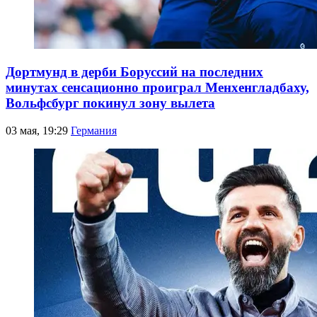
Дортмунд в дерби Боруссий на последних
минутах сенсационно проиграл Менхенгладбаху,
Вольфсбург покинул зону вылета
03 мая, 19:29
Германия