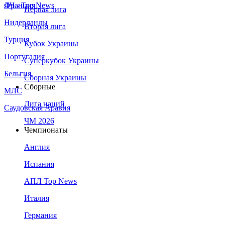
Франция
ЛЧ - Top News
Первая лига
Нидерланды
Вторая лига
Турция
Кубок Украины
Португалия
Суперкубок Украины
Бельгия
Сборная Украины
Сборные
МЛС
Лига наций
Саудовская Аравия
ЧМ 2026
Чемпионаты
Англия
Испания
АПЛ Top News
Италия
Германия