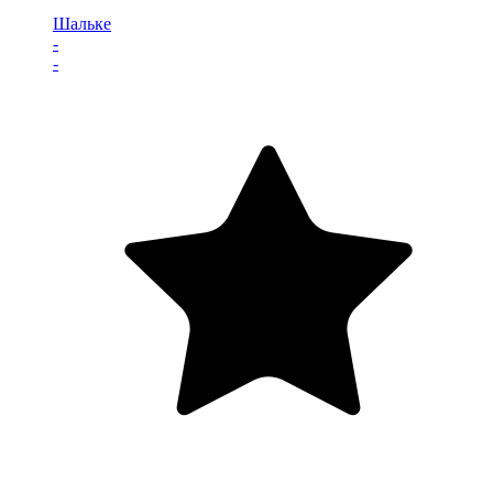
Шальке
-
-