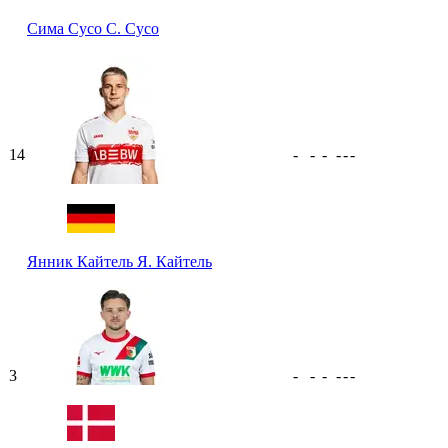
Сима Сусо
С. Сусо
14
-
-
-
-
-
-
Янник Кайтель
Я. Кайтель
3
-
-
-
-
-
-