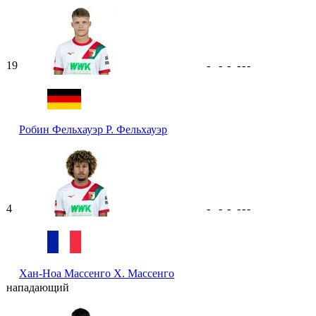
19
-
-
-
-
-
-
Робин Фельхауэр
Р. Фельхауэр
4
-
-
-
-
-
-
Хан-Ноа Массенго
Х. Массенго
нападающий