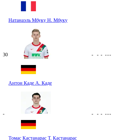
Натанаэль Мбуку
Н. Мбуку
30
-
-
-
-
-
-
Антон Каде
А. Каде
-
-
-
-
-
-
-
Томас Кастанарас
Т. Кастанарас