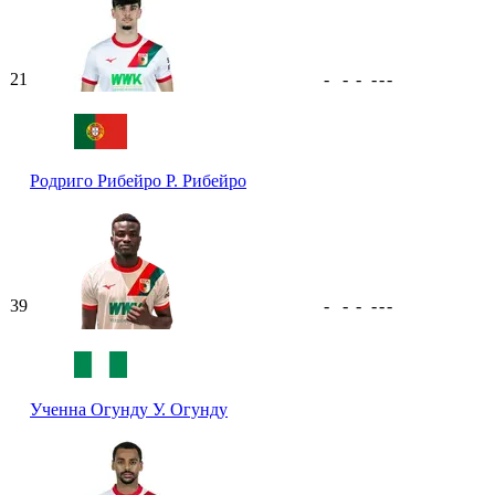
21
-
-
-
-
-
-
Родриго Рибейро
Р. Рибейро
39
-
-
-
-
-
-
Ученна Огунду
У. Огунду