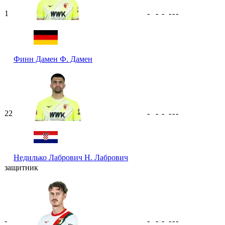
1
-
-
-
-
-
-
Финн Дамен
Ф. Дамен
22
-
-
-
-
-
-
Недилько Лабрович
Н. Лабрович
защитник
-
-
-
-
-
-
-