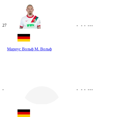
27
-
-
-
-
-
-
Мариус Вольф
М. Вольф
-
-
-
-
-
-
-