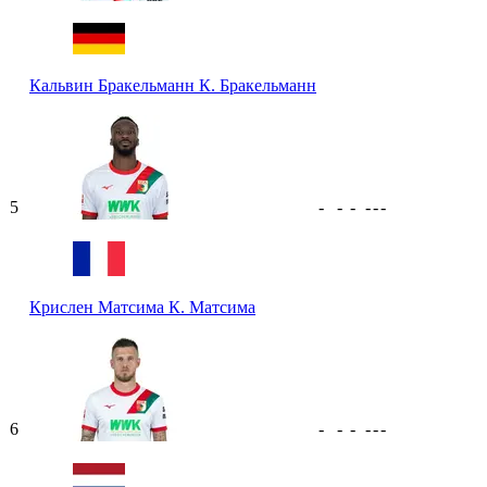
Кальвин Бракельманн
К. Бракельманн
5
-
-
-
-
-
-
Крислен Матсима
К. Матсима
6
-
-
-
-
-
-