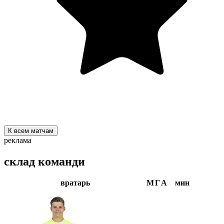
К всем матчам
реклама
склад команди
вратарь
М
Г
А
мин