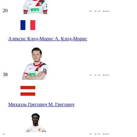
20
-
-
-
-
-
-
Алексис Клод-Морис
А. Клод-Морис
38
-
-
-
-
-
-
Михаэль Грегорич
М. Грегорич
-
-
-
-
-
-
-