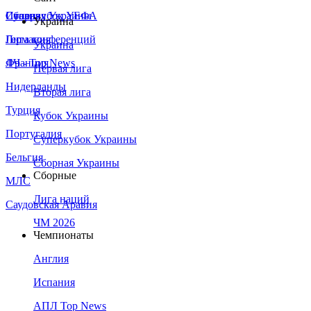
Сборная Украины
Италия
Суперкубок УЕФА
Украина
Германия
Лига конференций
Украина
Франция
ЛЧ - Top News
Первая лига
Нидерланды
Вторая лига
Турция
Кубок Украины
Португалия
Суперкубок Украины
Бельгия
Сборная Украины
Сборные
МЛС
Лига наций
Саудовская Аравия
ЧМ 2026
Чемпионаты
Англия
Испания
АПЛ Top News