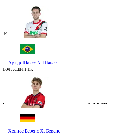
34
-
-
-
-
-
-
Артур Шавес
А. Шавес
полузащитник
-
-
-
-
-
-
-
Хеннес Беренс
Х. Беренс