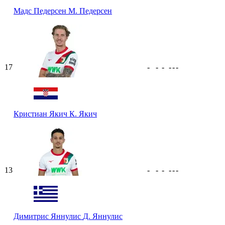
Мадс Педерсен
М. Педерсен
17
-
-
-
-
-
-
Кристиан Якич
К. Якич
13
-
-
-
-
-
-
Димитрис Яннулис
Д. Яннулис