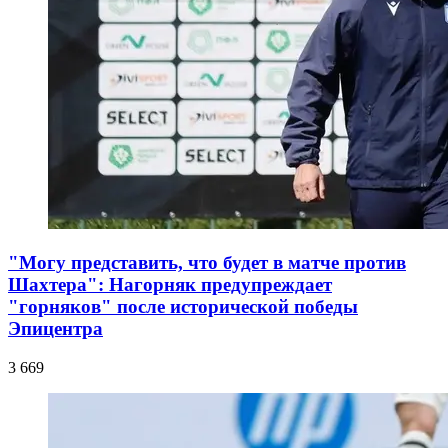
"Могу представить, что будет в матче против
Шахтера": Нагорняк предупреждает
"горняков" после исторической победы
Эпицентра
3 669