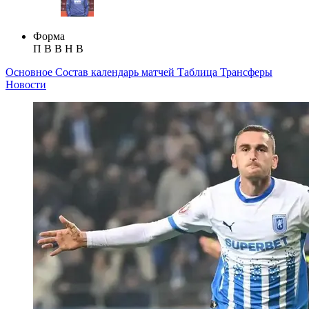
Форма
П
В
В
Н
В
Основное
Состав
календарь матчей
Таблица
Трансферы
Новости