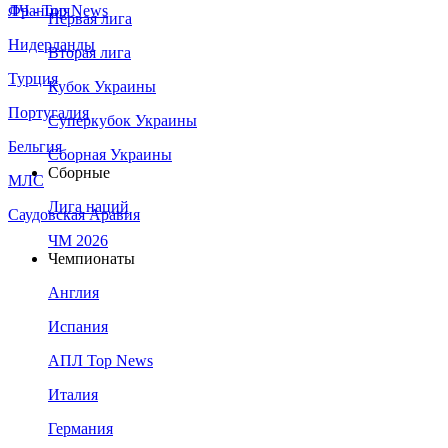
Франция
ЛЧ - Top News
Первая лига
Нидерланды
Вторая лига
Турция
Кубок Украины
Португалия
Суперкубок Украины
Бельгия
Сборная Украины
Сборные
МЛС
Лига наций
Саудовская Аравия
ЧМ 2026
Чемпионаты
Англия
Испания
АПЛ Top News
Италия
Германия