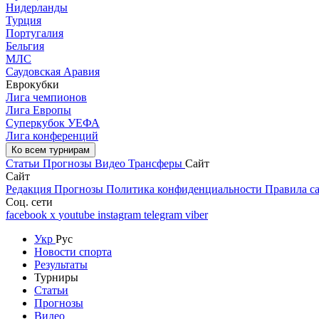
Нидерланды
Турция
Португалия
Бельгия
МЛС
Саудовская Аравия
Еврокубки
Лига чемпионов
Лига Европы
Суперкубок УЕФА
Лига конференций
Ко всем турнирам
Статьи
Прогнозы
Видео
Трансферы
Сайт
Сайт
Редакция
Прогнозы
Политика конфиденциальности
Правила с
Соц. сети
facebook
x
youtube
instagram
telegram
viber
Укр
Рус
Новости спорта
Результаты
Турниры
Статьи
Прогнозы
Видео