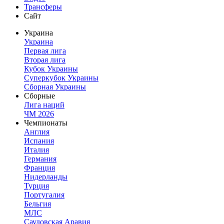
Трансферы
Сайт
Украина
Украина
Первая лига
Вторая лига
Кубок Украины
Суперкубок Украины
Сборная Украины
Сборные
Лига наций
ЧМ 2026
Чемпионаты
Англия
Испания
Италия
Германия
Франция
Нидерланды
Турция
Португалия
Бельгия
МЛС
Саудовская Аравия