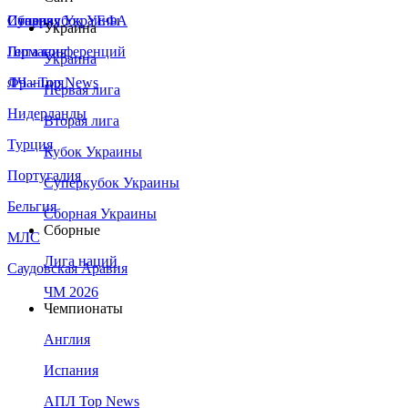
Сборная Украины
Италия
Суперкубок УЕФА
Украина
Германия
Лига конференций
Украина
Франция
ЛЧ - Top News
Первая лига
Нидерланды
Вторая лига
Турция
Кубок Украины
Португалия
Суперкубок Украины
Бельгия
Сборная Украины
Сборные
МЛС
Лига наций
Саудовская Аравия
ЧМ 2026
Чемпионаты
Англия
Испания
АПЛ Top News