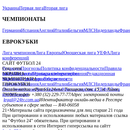
Украина
Первая лига
Вторая лига
ЧЕМПИОНАТЫ
Германия
Испания
Англия
Италия
Бельгия
МЛС
Нидерланды
Фран
ЕВРОКУБКИ
Лига чемпионов
Лига Европы
Юношеская лига УЕФА
Лига
конференций
САЙТ ФУТБОЛ 24
Редакция
Соц. сети
Прогнозы
Политика конфиденциальности
Правила
сайту
facebook
УКРАИНА
Контакты
x
youtube
Правила комментирования
instagram
telegram
viber
Редакционная
политика
Украина
ЧЕМПИОНАТЫ
Первая лига
Структура собственности
Вторая лига
Германия
ЕВРОКУБКИ
Испания
Англия
Италия
Бельгия
МЛС
Нидерланды
Фран
Лига чемпионов
Онлайн-медиа «Футбол 24»
Лига Европы
пл. Галицкая, дом. 15, м. Львов,
Юношеская лига УЕФА
Лига
конференций
79008
Телефон +380 (32) 229-77-77
Адрес электронной почты
legal@24tv.com.ua
Идентификатор онлайн-медиа в Реестре
субъектов в сфере медиа — R40-06058
21+
Материалы сайта предназначены для лиц старше 21 года
При цитировании и использовании любых материалов ссылка
на "Футбол 24" обязательна. При цитировании и
использовании в сети Интернет гиперссылка на сайтт