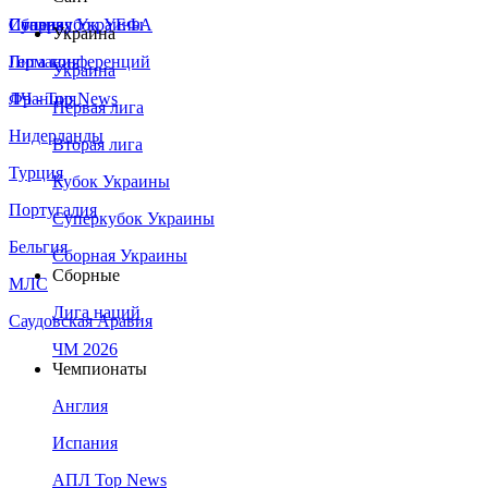
Сборная Украины
Италия
Суперкубок УЕФА
Украина
Германия
Лига конференций
Украина
Франция
ЛЧ - Top News
Первая лига
Нидерланды
Вторая лига
Турция
Кубок Украины
Португалия
Суперкубок Украины
Бельгия
Сборная Украины
Сборные
МЛС
Лига наций
Саудовская Аравия
ЧМ 2026
Чемпионаты
Англия
Испания
АПЛ Top News