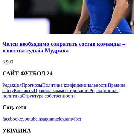
Челси необходимо сократить состав команды –
известна судьба Мудрика
3 909
САЙТ ФУТБОЛ 24
Редакция
Прогнозы
Политика конфиденциальности
Правила
сайту
Контакты
Правила комментирования
Редакционная
политика
Структура собственности
Соц. сети
facebook
x
youtube
instagram
telegram
viber
УКРАИНА