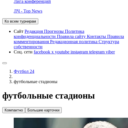
Лига конференций
ЛЧ - Top News
Ко всем турнирам
Сайт
Редакция
Прогнозы
Политика
конфиденциальности
Правила сайту
Контакты
Правила
комментирования
Редакционная политика
Структура
собственности
Соц. сети
facebook
x
youtube
instagram
telegram
viber
Футбол 24
футбольные стадионы
футбольные стадионы
Компактно
Большие карточки