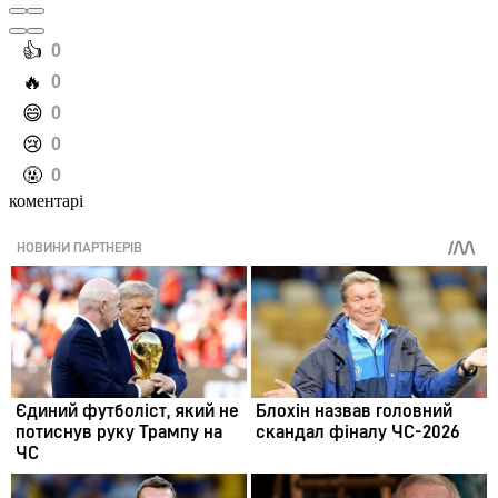
️👍
0
️🔥
0
️😄
0
️😢
0
️🤬
0
коментарі