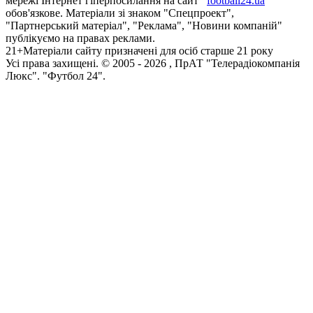
мережі Інтернет гіперпосилання на сайт
football24.ua
обов'язкове. Матеріали зі знаком "Спецпроект",
"Партнерський матеріал", "Реклама", "Новини компаній"
публікуємо на правах реклами.
21+
Матеріали сайту призначені для осіб старше 21 року
Усi права захищенi. © 2005 -
2026
, ПрАТ "Телерадіокомпанія
Люкс". "Футбол 24".