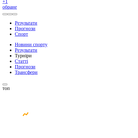
+
1
обране
Результати
Прогнози
Спорт
Новини спорту
Результати
Турніри
Статті
Прогнози
Трансфери
топ