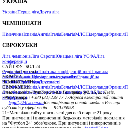
УКРАЇНА
Україна
Перша ліга
Друга ліга
ЧЕМПІОНАТИ
Німеччина
Іспанія
Англія
Італія
Бельгія
МЛС
Нідерланди
Франція
П
ЄВРОКУБКИ
Ліга чемпіонів
Ліга Європи
Юнацька ліга УЄФА
Ліга
конференцій
САЙТ ФУТБОЛ 24
Редакція
Соціальні мережі
Прогнози
Політика конфіденційності
Правила
сайту
facebook
УКРАЇНА
Контакти
x
youtube
Правила коментування
instagram
telegram
viber
Редакційна
політика
Україна
ЧЕМПІОНАТИ
Перша ліга
Структура власності
Друга ліга
Німеччина
ЄВРОКУБКИ
Іспанія
Англія
Італія
Бельгія
МЛС
Нідерланди
Франція
П
Ліга чемпіонів
Онлайн-медіа «Футбол 24»
Ліга Європи
Юнацька ліга УЄФА
пл. Галицька, буд. 15, м. Львів,
Ліга
конференцій
79008
Телефон +380 (32) 229-77-77
Адреса електронної пошти
—
legal@24tv.com.ua
Ідентифікатор онлайн-медіа в Реєстрі
суб’єктів у сфері медіа — R40-06058
21+
Матеріали сайту призначені для осіб старше 21 року
При цитуванні і використанні будь-яких матеріалів посилання
на "Футбол 24" обов'язкове. При цитуванні і використанні в