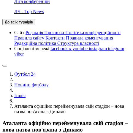
Ліга конференцій
ЛЧ - Top News
До всіх турнірів
Сайт
Редакція
Прогнози
Політика конфіденційності
Правила сайту
Контакти
Правила коментування
Редакційна політика
Структура власності
Соціальні мережі
facebook
x
youtube
instagram
telegram
viber
Футбол 24
Новини футболу
Італія
Аталанта офіційно перейменувала свій стадіон – нова
назва пов'язана з Динамо
Аталанта офіційно перейменувала свій стадіон –
нова назва пов'язана з Динамо