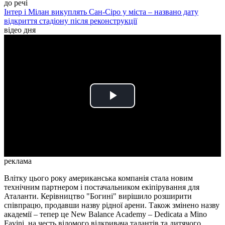
до речі
Інтер і Мілан викуплять Сан-Сіро у міста – названо дату
відкриття стадіону після реконструкції
відео дня
Play
Video
реклама
Влітку цього року американська компанія стала новим
технічним партнером і постачальником екіпірування для
Аталанти. Керівництво "Богині" вирішило розширити
співпрацю, продавши назву рідної арени. Також змінено назву
академії – тепер це New Balance Academy – Dedicata a Mino
Favini
,
на честь відомого відкривача талантів та дитячого