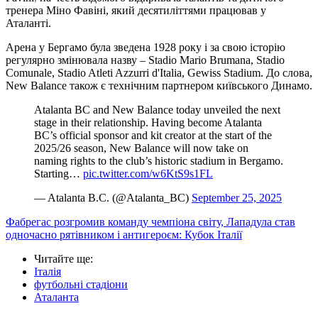
тренера Міно Фавіні, який десятиліттями працював у
Аталанті.
Арена у Бергамо була зведена 1928 року і за свою історію
регулярно змінювала назву – Stadio Mario Brumana, Stadio
Comunale, Stadio Atleti Azzurri d'Italia, Gewiss Stadium. До слова,
New Balance також є технічним партнером київського Динамо.
Atalanta BC and New Balance today unveiled the next
stage in their relationship. Having become Atalanta
BC’s official sponsor and kit creator at the start of the
2025/26 season, New Balance will now take on
naming rights to the club’s historic stadium in Bergamo.
Starting…
pic.twitter.com/w6KtS9s1FL
— Atalanta B.C. (@Atalanta_BC)
September 25, 2025
Фабрегас розгромив команду чемпіона світу, Лападула став
одночасно рятівником і антигероєм: Кубок Італії
Читайте ще
:
Італія
футбольні стадіони
Аталанта