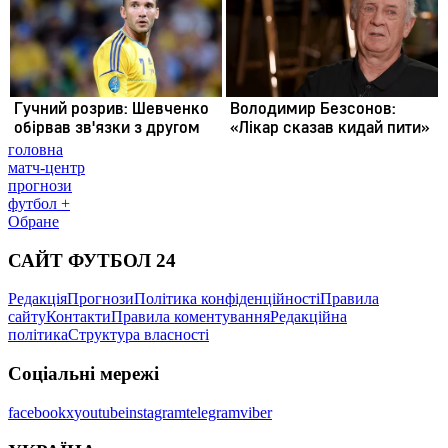
головна
матч-центр
прогнози
футбол +
Обране
САЙТ ФУТБОЛ 24
Редакція
Прогнози
Політика конфіденційності
Правила
сайту
Контакти
Правила коментування
Редакційна
політика
Структура власності
Соціальні мережі
facebook
x
youtube
instagram
telegram
viber