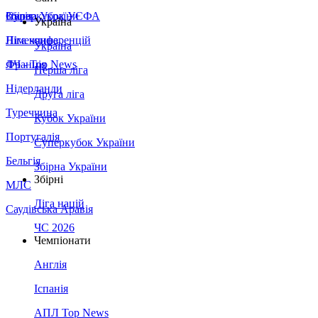
Збірна України
Італія
Суперкубок УЄФА
Україна
Німеччина
Ліга конференцій
Україна
Франція
ЛЧ - Top News
Перша ліга
Нідерланди
Друга ліга
Туреччина
Кубок України
Португалія
Суперкубок України
Бельгія
Збірна України
Збірні
МЛС
Ліга націй
Саудівська Аравія
ЧС 2026
Чемпіонати
Англія
Іспанія
АПЛ Top News