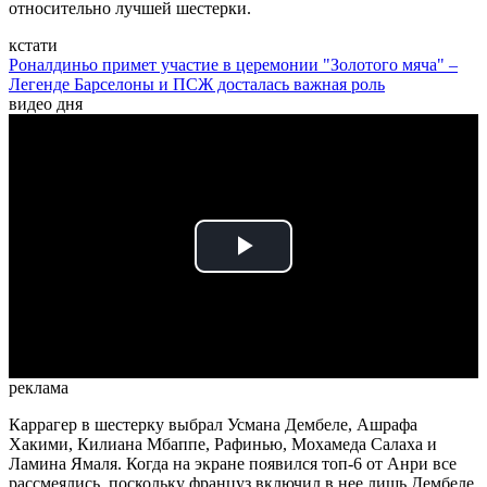
относительно лучшей шестерки.
кстати
Роналдиньо примет участие в церемонии "Золотого мяча" –
Легенде Барселоны и ПСЖ досталась важная роль
видео дня
Play
Video
реклама
Каррагер в шестерку выбрал Усмана Дембеле, Ашрафа
Хакими, Килиана Мбаппе, Рафинью, Мохамеда Салаха и
Ламина Ямаля. Когда на экране появился топ-6 от Анри все
рассмеялись, поскольку француз включил в нее лишь Дембеле.