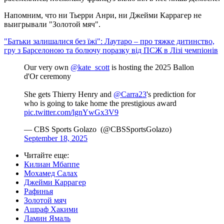
Напомним, что ни Тьерри Анри, ни Джейми Каррагер не
выигрывали "Золотой мяч".
"Батьки залишалися без їжі": Лаутаро – про тяжке дитинство,
гру з Барселоною та болючу поразку від ПСЖ в Лізі чемпіонів
Our very own
@kate_scott
is hosting the 2025 Ballon
d'Or ceremony
She gets Thierry Henry and
@Carra23
's prediction for
who is going to take home the prestigious award
pic.twitter.com/lgnYwGx3V9
— CBS Sports Golazo ️ (@CBSSportsGolazo)
September 18, 2025
Читайте еще
:
Килиан Мбаппе
Мохамед Салах
Джейми Каррагер
Рафинья
Золотой мяч
Ашраф Хакими
Ламин Ямаль