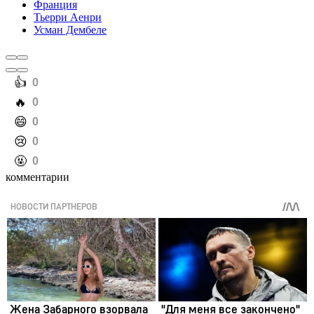
Франция
Тьерри Аенри
Усман Дембеле
️👍
0
️🔥
0
️😄
0
️😢
0
️🤬
0
комментарии