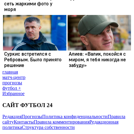
главная
матч-центр
прогнозы
футбол +
Избранное
САЙТ ФУТБОЛ 24
Редакция
Прогнозы
Политика конфиденциальности
Правила
сайту
Контакты
Правила комментирования
Редакционная
политика
Структура собственности