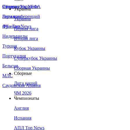
Сборная Украины
Италия
Суперкубок УЕФА
Украина
Германия
Лига конференций
Украина
Франция
ЛЧ - Top News
Первая лига
Нидерланды
Вторая лига
Турция
Кубок Украины
Португалия
Суперкубок Украины
Бельгия
Сборная Украины
Сборные
МЛС
Лига наций
Саудовская Аравия
ЧМ 2026
Чемпионаты
Англия
Испания
АПЛ Top News