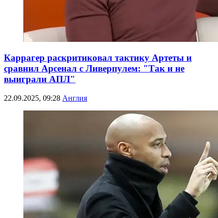
Каррагер раскритиковал тактику Артеты и
сравнил Арсенал с Ливерпулем: "Так и не
выиграли АПЛ"
22.09.2025, 09:28
Англия