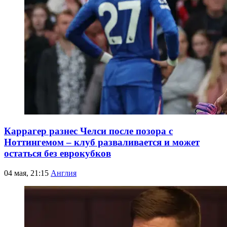
Каррагер разнес Челси после позора с
Ноттингемом – клуб разваливается и может
остаться без еврокубков
04 мая, 21:15
Англия