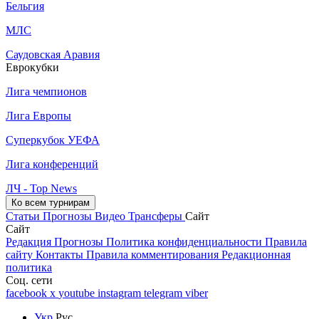
Бельгия
МЛС
Саудовская Аравия
Еврокубки
Лига чемпионов
Лига Европы
Суперкубок УЕФА
Лига конференций
ЛЧ - Top News
Ко всем турнирам
Статьи
Прогнозы
Видео
Трансферы
Сайт
Сайт
Редакция
Прогнозы
Политика конфиденциальности
Правила
сайту
Контакты
Правила комментирования
Редакционная
политика
Соц. сети
facebook
x
youtube
instagram
telegram
viber
Укр
Рус