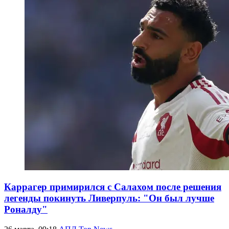
Каррагер примирился с Салахом после решения
легенды покинуть Ливерпуль: "Он был лучше
Роналду"