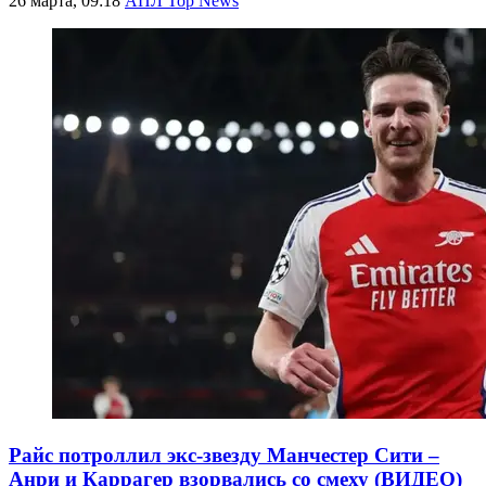
26 марта, 09:18
АПЛ Top News
Райс потроллил экс-звезду Манчестер Сити –
Анри и Каррагер взорвались со смеху (ВИДЕО)