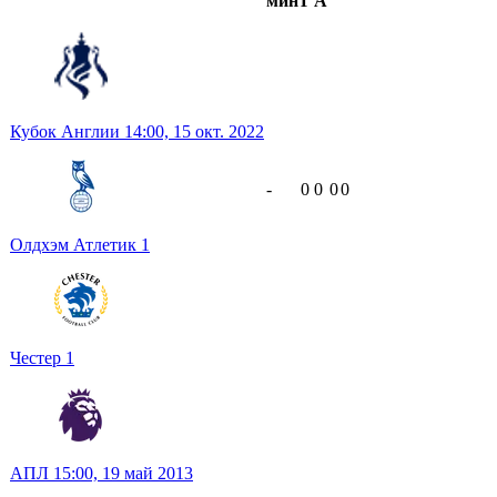
мин
Г
А
Кубок Англии
14:00,
15 окт. 2022
-
0
0
0
0
Олдхэм Атлетик
1
Честер
1
АПЛ
15:00,
19 май 2013