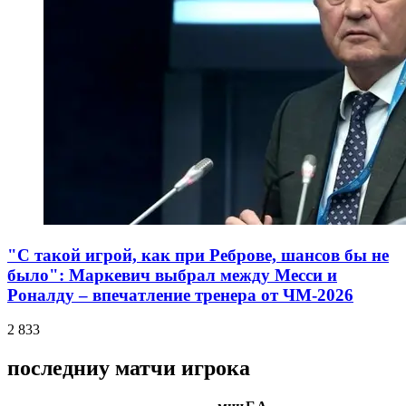
"С такой игрой, как при Реброве, шансов бы не
было": Маркевич выбрал между Месси и
Роналду – впечатление тренера от ЧМ-2026
2 833
последниу матчи игрока