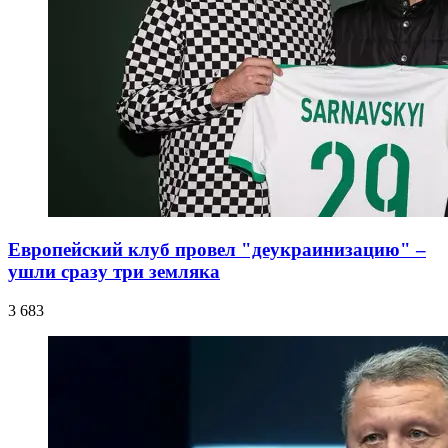
Европейский клуб провел "деукраинизацию" –
ушли сразу три земляка
3 683