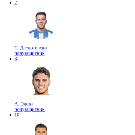
2
С. Деспотовски
полузащитник
8
А. Элези
полузащитник
10