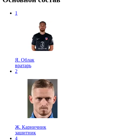
1
Я. Облак
вратарь
2
Ж. Карничник
защитник
4