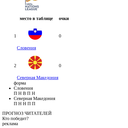
место в таблице
очки
1
0
Словения
2
0
Северная Македония
форма
Словения
П
Н
В
П
Н
Северная Македония
П
Н
Н
П
П
ПРОГНОЗ ЧИТАТЕЛЕЙ
Кто победит?
реклама