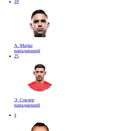
19
А. Матко
нападающий
25
Э. Соклер
нападающий
1