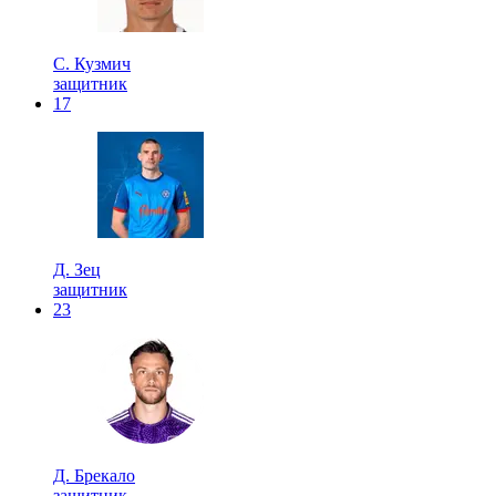
С. Кузмич
защитник
17
Д. Зец
защитник
23
Д. Брекало
защитник