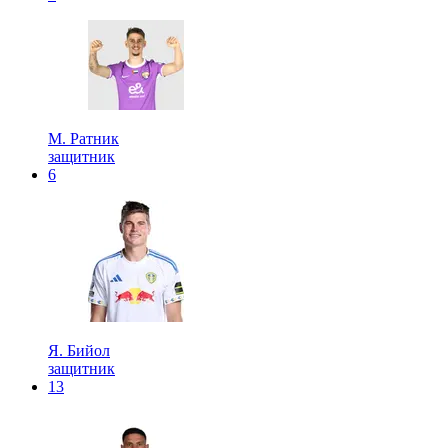
М. Ратник
защитник
6
Я. Бийол
защитник
13