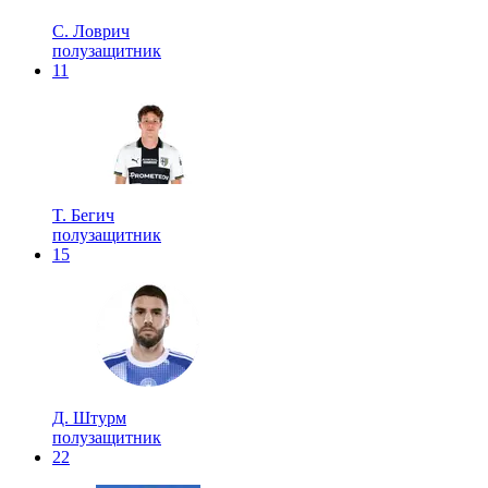
С. Ловрич
полузащитник
11
T. Бегич
полузащитник
15
Д. Штурм
полузащитник
22