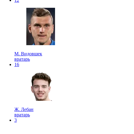
12
М. Видовшек
вратарь
16
Ж. Лебан
вратарь
3