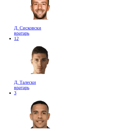
Д. Сисковски
вратарь
12
Д. Талески
вратарь
3