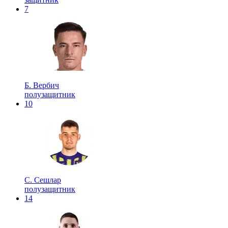
7
Б. Вербич
полузащитник
10
С. Сешлар
полузащитник
14