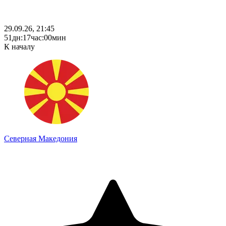
29.09.26, 21:45
51
дн
:
17
час
:
00
мин
К началу
Северная Македония