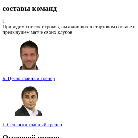
Спрогнозируете точный счет?
составы команд
Участвуйте в турнире прогнозистов и получайте классные
призы!
i
Приводим список игроков, выходивших в стартовом составе в
Турнир прогнозистов
предыдущем матче своих клубов.
Б. Цесар
главный тренер
Г. Седлоски
главный тренер
Основной состав