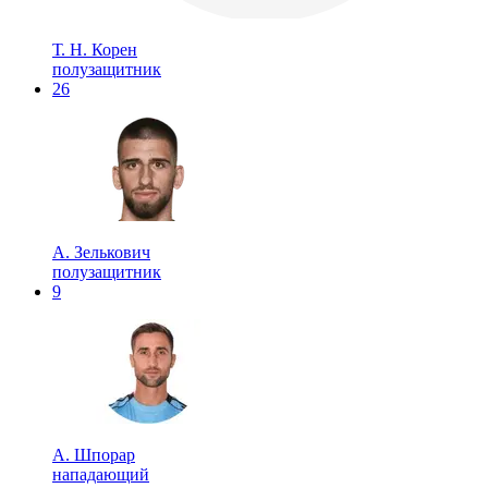
Т. Н. Корен
полузащитник
26
А. Зелькович
полузащитник
9
А. Шпорар
нападающий