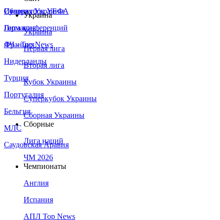
Сборная Украины
Италия
Суперкубок УЕФА
Украина
Германия
Лига конференций
Украина
Франция
ЛЧ - Top News
Первая лига
Нидерланды
Вторая лига
Турция
Кубок Украины
Португалия
Суперкубок Украины
Бельгия
Сборная Украины
Сборные
МЛС
Лига наций
Саудовская Аравия
ЧМ 2026
Чемпионаты
Англия
Испания
АПЛ Top News