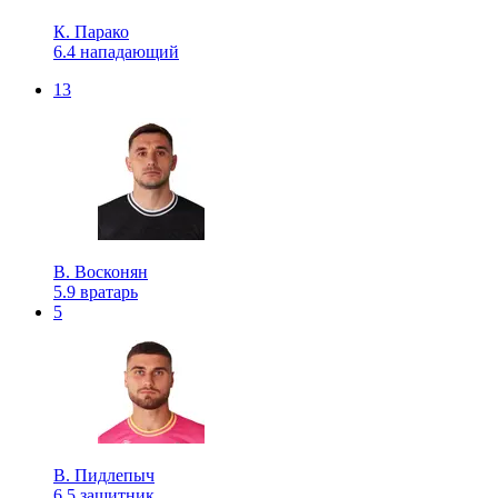
К. Парако
6.4
нападающий
13
В. Восконян
5.9
вратарь
5
В. Пидлепыч
6.5
защитник