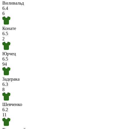
Виливальд
6.4
6
Конате
6.5
2
Юрчец
6.5
94
Задерака
6.3
8
Шевченко
6.2
11