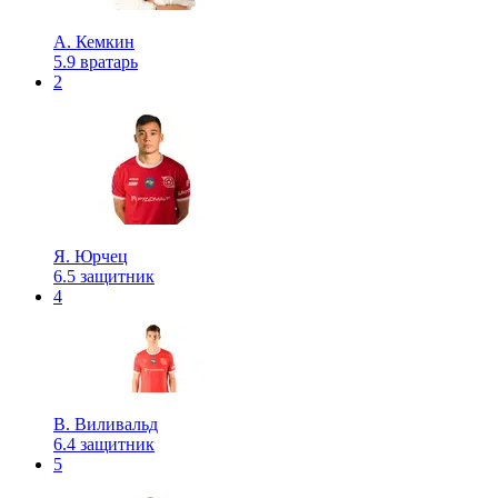
А. Кемкин
5.9
вратарь
2
Я. Юрчец
6.5
защитник
4
В. Виливальд
6.4
защитник
5