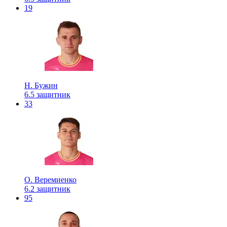
19
Н. Бужин
6.5
защитник
33
О. Веремиенко
6.2
защитник
95