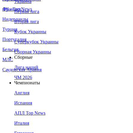
Украина
Франция
ЛЧ - Top News
Первая лига
Нидерланды
Вторая лига
Турция
Кубок Украины
Португалия
Суперкубок Украины
Бельгия
Сборная Украины
Сборные
МЛС
Лига наций
Саудовская Аравия
ЧМ 2026
Чемпионаты
Англия
Испания
АПЛ Top News
Италия