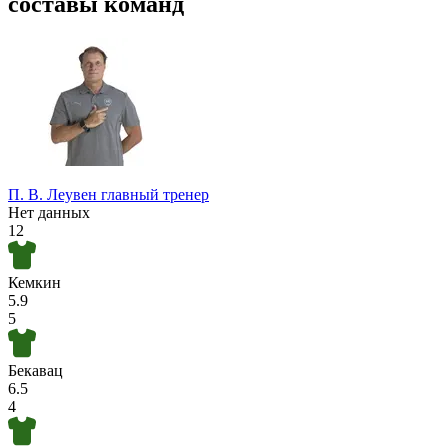
составы команд
П. В. Леувен
главный тренер
Нет данных
12
Кемкин
5.9
5
Бекавац
6.5
4