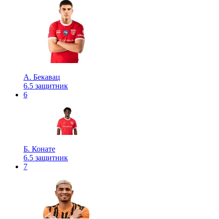
А. Бекавац
6.5
защитник
6
Б. Конате
6.5
защитник
7