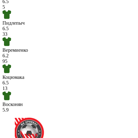
6.5
5
Пидлепыч
6.5
33
Веремиенко
6.2
95
Коцюмака
6.5
13
Восконян
5.9