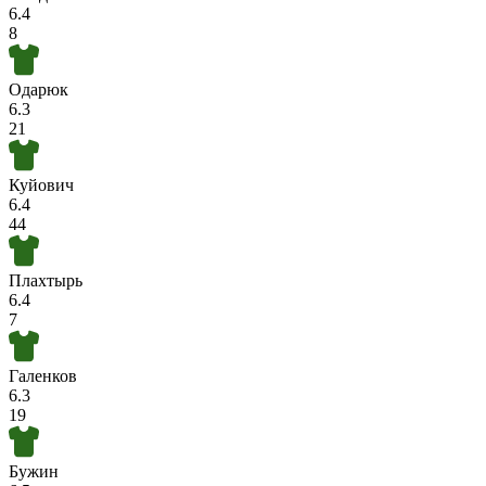
6.4
8
Одарюк
6.3
21
Куйович
6.4
44
Плахтырь
6.4
7
Галенков
6.3
19
Бужин