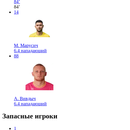
84’
84’
14
М. Марусич
6.4
нападающий
88
А. Вивдыч
6.4
нападающий
Запасные игроки
1