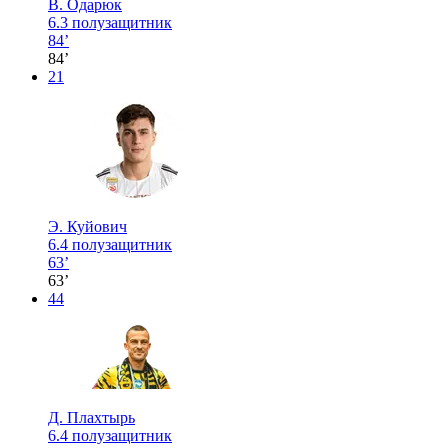
В. Одарюк
6.3
полузащитник
84’
84’
21
Э. Куйович
6.4
полузащитник
63’
63’
44
Д. Плахтырь
6.4
полузащитник