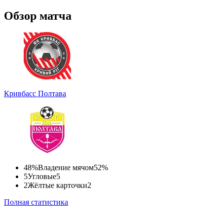
Обзор матча
Кривбасс
Полтава
48%
Владение мячом
52%
5
Угловые
5
2
Жёлтые карточки
2
Полная статистика