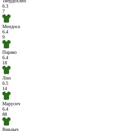
Твердохлиб
6.3
7
Мендоса
6.4
9
Парако
6.4
18
Лин
6.5
14
Марусич
6.4
88
Вивдыч