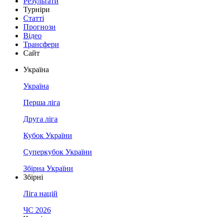
Результати
Турніри
Статті
Прогнози
Відео
Трансфери
Сайт
Україна
Україна
Перша ліга
Друга ліга
Кубок України
Суперкубок України
Збірна України
Збірні
Ліга націй
ЧС 2026