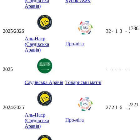
(Саудівська
Кубок АФК
Аравія)
1786
2025/2026
32
-
1
3
-
ʼ
Аль-Наср
Про-ліга
(Саудівська
Аравія)
2025
-
-
-
-
-
-
Саудівська Аравія
Товариські матчі
2221
2024/2025
27
2
1
6
-
ʼ
Аль-Наср
Про-ліга
(Саудівська
Аравія)