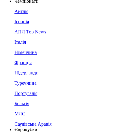
Чемпіонати
Англія
Іспанія
АПЛ Top News
Італія
Німеччина
Франція
Нідерланди
Туреччина
Португалія
Бельгія
МЛС
Саудівська Аравія
Єврокубки