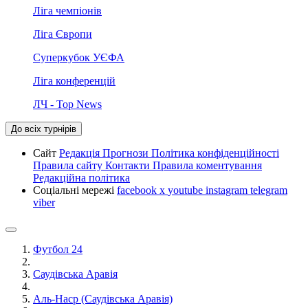
Ліга чемпіонів
Ліга Європи
Суперкубок УЄФА
Ліга конференцій
ЛЧ - Top News
До всіх турнірів
Сайт
Редакція
Прогнози
Політика конфіденційності
Правила сайту
Контакти
Правила коментування
Редакційна політика
Соціальні мережі
facebook
x
youtube
instagram
telegram
viber
Футбол 24
Саудівська Аравія
Аль-Наср (Саудівська Аравія)