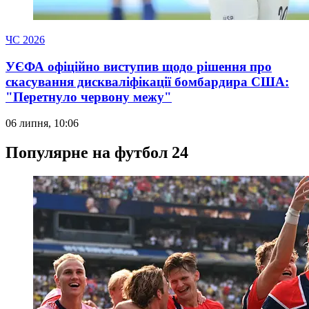
ЧС 2026
УЄФА офіційно виступив щодо рішення про
скасування дискваліфікації бомбардира США:
"Перетнуло червону межу"
06 липня, 10:06
Популярне на футбол 24