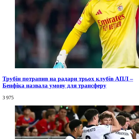
Трубін потрапив на радари трьох клубів АПЛ –
Бенфіка назвала умову для трансферу
3 975