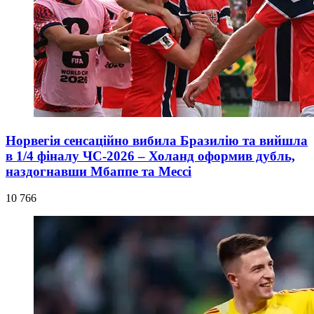
Норвегія сенсаційно вибила Бразилію та вийшла
в 1/4 фіналу ЧС-2026 – Холанд оформив дубль,
наздогнавши Мбаппе та Мессі
10 766