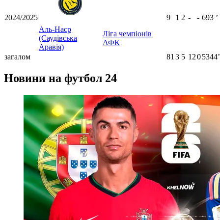
2024/2025
9
1
2
-
-
693
ʼ
Аль-Наср
Ліга чемпіонів
(Саудівська
АФК
Аравія)
загалом
81
3
5
12
0
5344ʼ
Новини на футбол 24