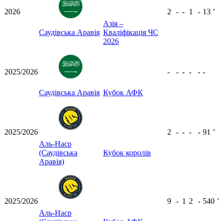
2026
2
-
-
1
-
13
ʼ
Азія –
Саудівська Аравія
Кваліфікація ЧС
2026
2025/2026
-
-
-
-
-
-
Саудівська Аравія
Кубок АФК
2025/2026
2
-
-
-
-
91
ʼ
Аль-Наср
(Саудівська
Кубок королів
Аравія)
2025/2026
9
-
1
2
-
540
ʼ
Аль-Наср