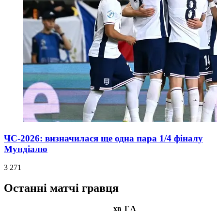
ЧС-2026: визначилася ще одна пара 1/4 фіналу
Мундіалю
3 271
Останні матчі гравця
хв
Г
А