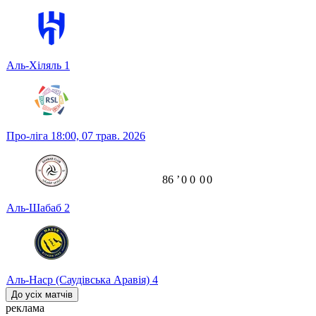
Аль-Хіляль
1
Про-ліга
18:00,
07 трав. 2026
86
ʼ
0
0
0
0
Аль-Шабаб
2
Аль-Наср (Саудівська Аравія)
4
До усіх матчів
реклама