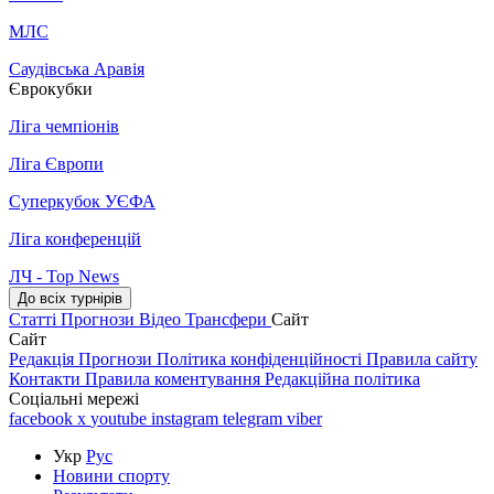
МЛС
Саудівська Аравія
Єврокубки
Ліга чемпіонів
Ліга Європи
Суперкубок УЄФА
Ліга конференцій
ЛЧ - Top News
До всіх турнірів
Статті
Прогнози
Відео
Трансфери
Сайт
Сайт
Редакція
Прогнози
Політика конфіденційності
Правила сайту
Контакти
Правила коментування
Редакційна політика
Соціальні мережі
facebook
x
youtube
instagram
telegram
viber
Укр
Рус
Новини спорту