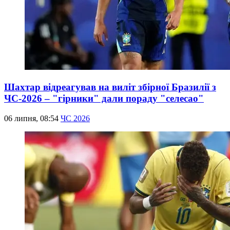
Шахтар відреагував на виліт збірної Бразилії з
ЧС-2026 – "гірники" дали пораду "селесао"
06 липня, 08:54
ЧС 2026