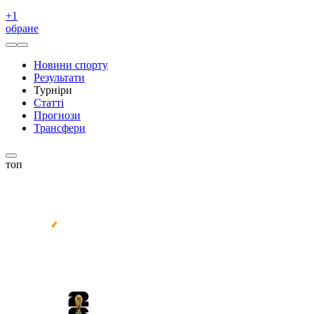
+
1
обране
Новини спорту
Результати
Турніри
Статті
Прогнози
Трансфери
топ