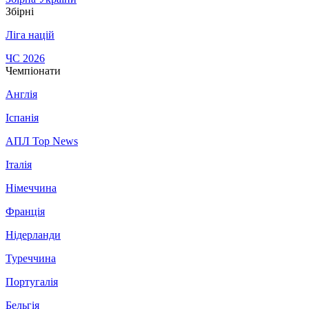
Збірні
Ліга націй
ЧС 2026
Чемпіонати
Англія
Іспанія
АПЛ Top News
Італія
Німеччина
Франція
Нідерланди
Туреччина
Португалія
Бельгія