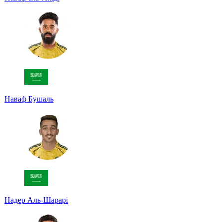
Наваф Бушаль
Надер Аль-Шарарі