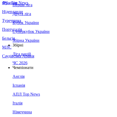
Франція
ЛЧ - Top News
Перша ліга
Нідерланди
Друга ліга
Туреччина
Кубок України
Португалія
Суперкубок України
Бельгія
Збірна України
Збірні
МЛС
Ліга націй
Саудівська Аравія
ЧС 2026
Чемпіонати
Англія
Іспанія
АПЛ Top News
Італія
Німеччина