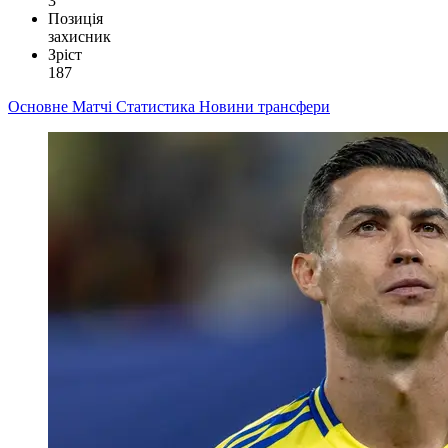
3
Позиція
захисник
Зріст
187
Основне
Матчі
Статистика
Новини
трансфери