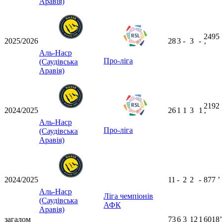
Аравія)
2495
2025/2026
28
3
-
3
-
ʼ
Аль-Наср
Про-ліга
(Саудівська
Аравія)
2192
2024/2025
26
1
1
3
1
ʼ
Аль-Наср
Про-ліга
(Саудівська
Аравія)
2024/2025
11
-
2
2
-
877
ʼ
Аль-Наср
Ліга чемпіонів
(Саудівська
АФК
Аравія)
загалом
73
6
3
12
1
6018ʼ