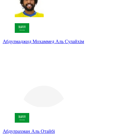
Абдулмаджид Мохаммед Аль Сулайхім
Абдулрахман Аль Отайбі