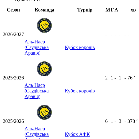
Сезон
Команда
Турнір
М
Г
А
хв
2026/2027
-
-
-
-
-
-
Аль-Наср
(Саудівська
Кубок королів
Аравія)
2025/2026
2
1
-
1
-
76
ʼ
Аль-Наср
(Саудівська
Кубок королів
Аравія)
2025/2026
6
1
-
3
-
378
ʼ
Аль-Наср
(Саудівська
Кубок АФК