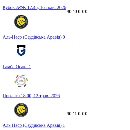
Кубок АФК
17:45,
16 трав. 2026
90
ʼ
0
0
0
0
Аль-Наср (Саудівська Аравія)
0
Гамба Осака
1
Про-ліга
18:00,
12 трав. 2026
90
ʼ
1
0
0
0
Аль-Наср (Саудівська Аравія)
1