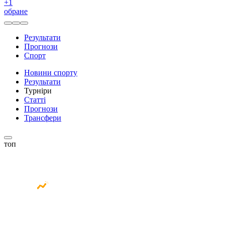
+
1
обране
Результати
Прогнози
Спорт
Новини спорту
Результати
Турніри
Статті
Прогнози
Трансфери
топ