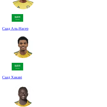
Саад Аль-Насер
Саад Хакаві