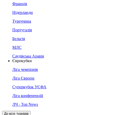
Франція
Нідерланди
Туреччина
Португалія
Бельгія
МЛС
Саудівська Аравія
Єврокубки
Ліга чемпіонів
Ліга Європи
Суперкубок УЄФА
Ліга конференцій
ЛЧ - Top News
До всіх турнірів