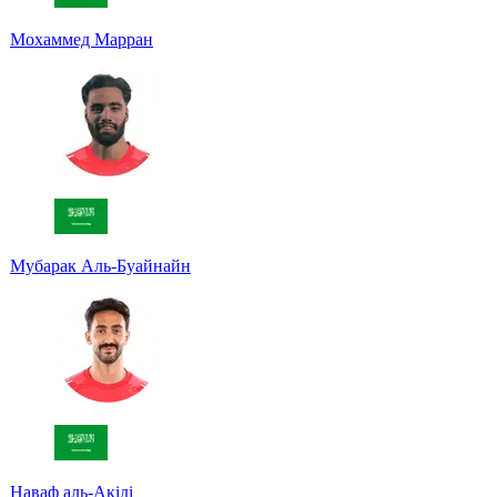
Мохаммед Марран
Мубарак Аль-Буайнайн
Наваф аль-Акіді