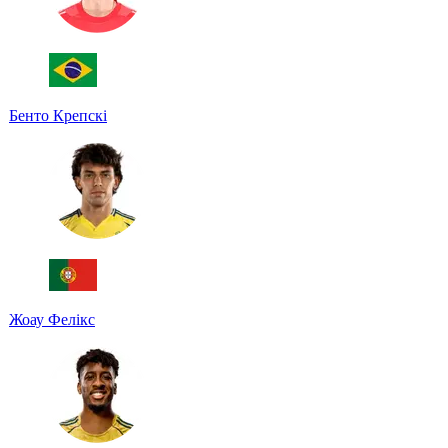
Бенто Крепскі
Жоау Фелікс