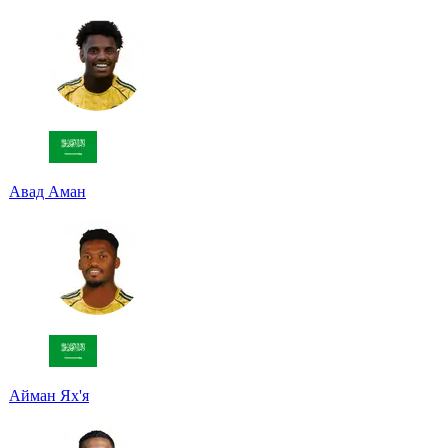
Авад Аман
Айман Ях'я