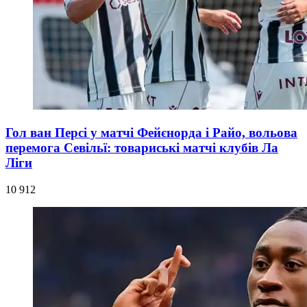
Гол ван Персі у матчі Фейєнорда і Райо, вольова
перемога Севільї: товариські матчі клубів Ла
Ліги
10 912