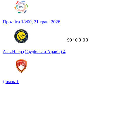
Про-ліга
18:00,
21 трав. 2026
90
ʼ
0
0
0
0
Аль-Наср (Саудівська Аравія)
4
Дамак
1