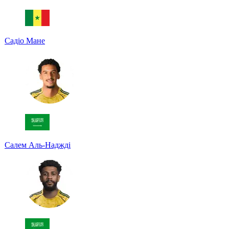
Садіо Мане
Салем Аль-Наджді