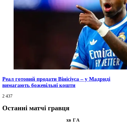
Реал готовий продати Вінісіуса – у Мадриді
вимагають божевільні кошти
2 437
Останні матчі гравця
хв
Г
А