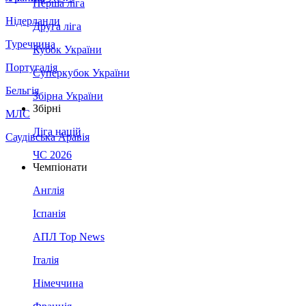
Перша ліга
Нідерланди
Друга ліга
Туреччина
Кубок України
Португалія
Суперкубок України
Бельгія
Збірна України
Збірні
МЛС
Ліга націй
Саудівська Аравія
ЧС 2026
Чемпіонати
Англія
Іспанія
АПЛ Top News
Італія
Німеччина