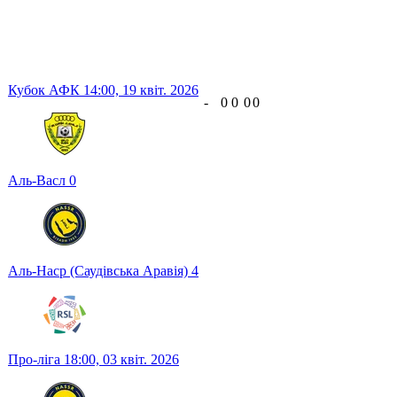
Кубок АФК
14:00,
19 квіт. 2026
-
0
0
0
0
Аль-Васл
0
Аль-Наср (Саудівська Аравія)
4
Про-ліга
18:00,
03 квіт. 2026