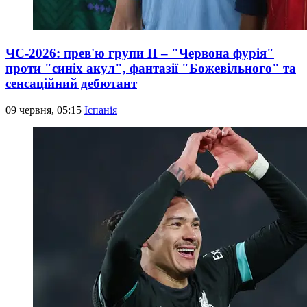
ЧС-2026: прев'ю групи Н – "Червона фурія"
проти "синіх акул", фантазії "Божевільного" та
сенсаційний дебютант
09 червня, 05:15
Іспанія