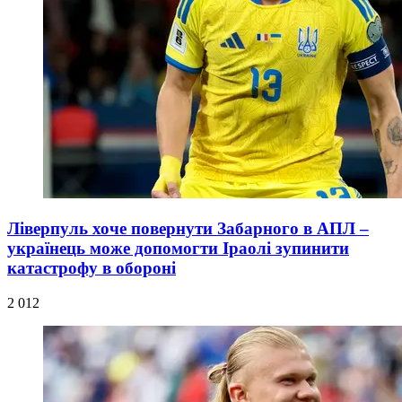
Ліверпуль хоче повернути Забарного в АПЛ –
українець може допомогти Іраолі зупинити
катастрофу в обороні
2 012