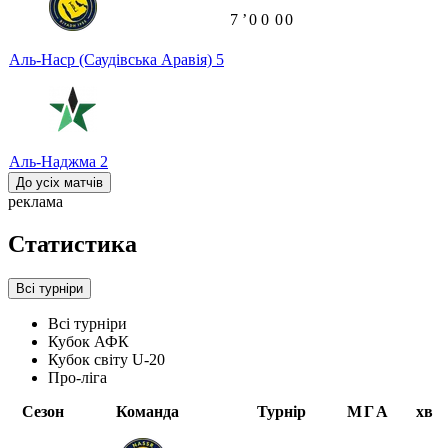
7
ʼ
0
0
0
0
Аль-Наср (Саудівська Аравія)
5
Аль-Наджма
2
До усіх матчів
реклама
Статистика
Всі турніри
Всі турніри
Кубок АФК
Кубок світу U-20
Про-ліга
Сезон
Команда
Турнір
М
Г
А
хв