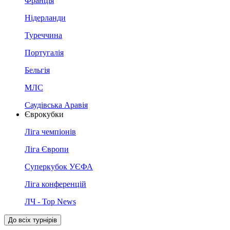
Франція
Нідерланди
Туреччина
Португалія
Бельгія
МЛС
Саудівська Аравія
Єврокубки
Ліга чемпіонів
Ліга Європи
Суперкубок УЄФА
Ліга конференцій
ЛЧ - Top News
До всіх турнірів