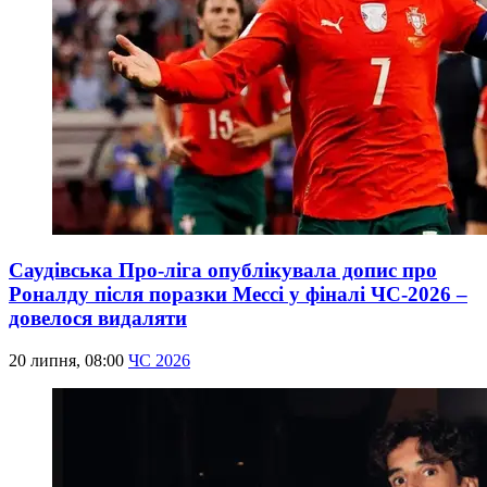
Саудівська Про-ліга опублікувала допис про
Роналду після поразки Мессі у фіналі ЧС-2026 –
довелося видаляти
20 липня, 08:00
ЧС 2026