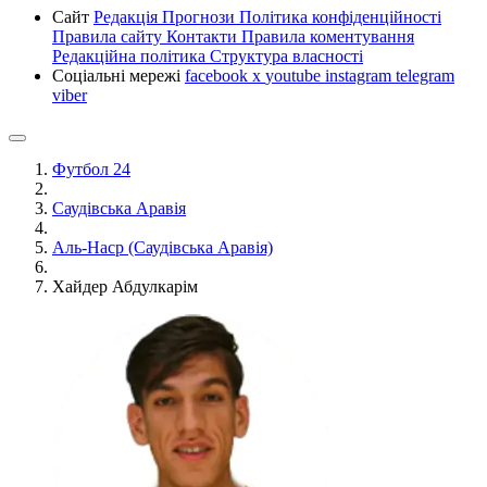
Сайт
Редакція
Прогнози
Політика конфіденційності
Правила сайту
Контакти
Правила коментування
Редакційна політика
Структура власності
Соціальні мережі
facebook
x
youtube
instagram
telegram
viber
Футбол 24
Саудівська Аравія
Аль-Наср (Саудівська Аравія)
Хайдер Абдулкарім