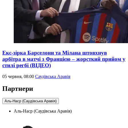
Екс-зірка Барселони та Мілана штовхнув
арбітра в матчі з Францією – жорсткий прийом у
стилі регбі (ВІДЕО)
05 червня, 08:00
Саудівська Аравія
Партнери
Аль-Наср (Саудівська Аравія)
Аль-Наср (Саудівська Аравія)