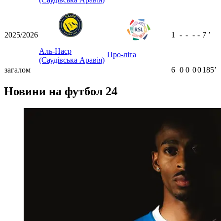
2025/2026
1
-
-
-
-
7
ʼ
Аль-Наср
Про-ліга
(Саудівська Аравія)
загалом
6
0
0
0
0
185ʼ
Новини на футбол 24