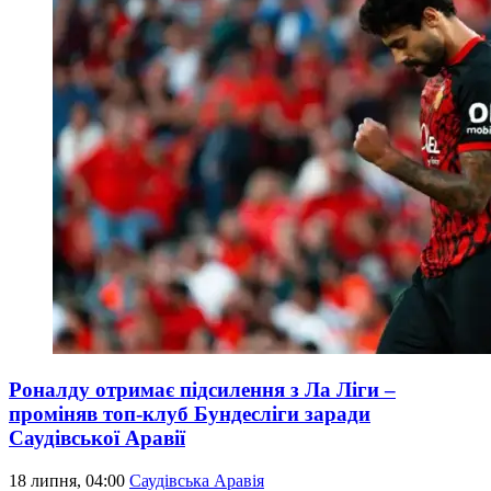
Роналду отримає підсилення з Ла Ліги –
проміняв топ-клуб Бундесліги заради
Саудівської Аравії
18 липня, 04:00
Саудівська Аравія