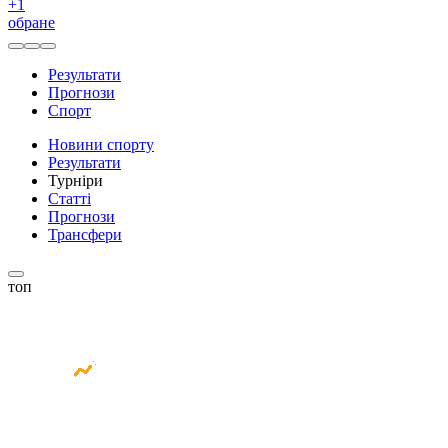
+
1
обране
Результати
Прогнози
Спорт
Новини спорту
Результати
Турніри
Статті
Прогнози
Трансфери
топ