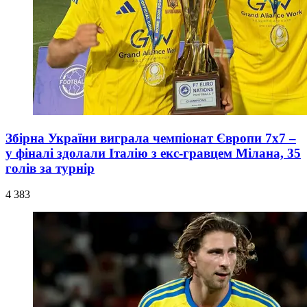
Збірна України виграла чемпіонат Європи 7x7 –
у фіналі здолали Італію з екс-гравцем Мілана, 35
голів за турнір
4 383