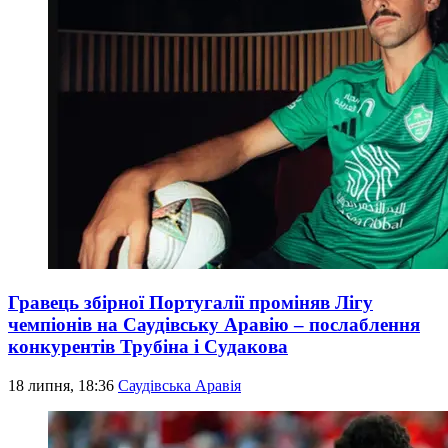
Гравець збірної Португалії проміняв Лігу
чемпіонів на Саудівську Аравію – послаблення
конкурентів Трубіна і Судакова
18 липня, 18:36
Саудівська Аравія