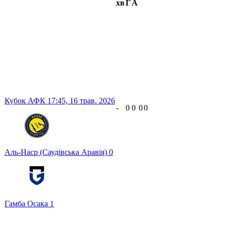
хв
Г
А
Кубок АФК
17:45,
16 трав. 2026
-
0
0
0
0
Аль-Наср (Саудівська Аравія)
0
Гамба Осака
1