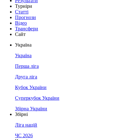
Результати
Турніри
Статті
Прогнози
Відео
Трансфери
Сайт
Україна
Україна
Перша ліга
Друга ліга
Кубок України
Суперкубок України
Збірна України
Збірні
Ліга націй
ЧС 2026