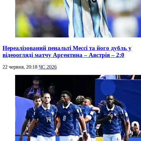
Нереалізований пенальті Мессі та його дубль у
відеоогляді матчу Аргентина – Австрія – 2:0
22 червня, 20:18
ЧС 2026