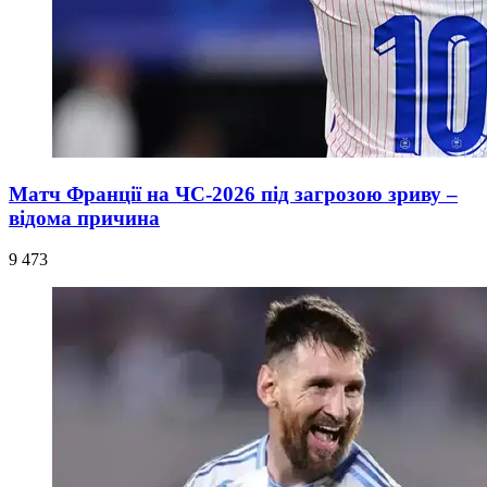
Матч Франції на ЧС-2026 під загрозою зриву –
відома причина
9 473