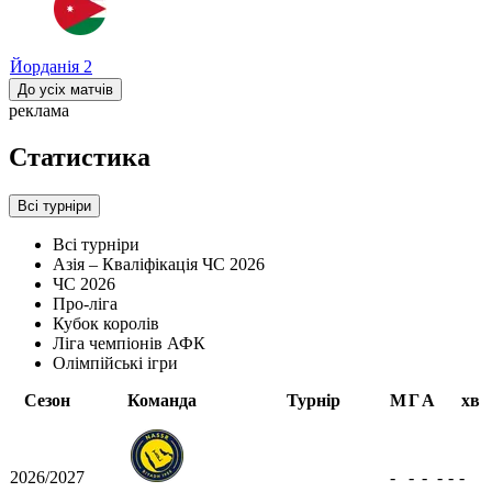
Йорданія
2
До усіх матчів
реклама
Статистика
Всі турніри
Всі турніри
Азія – Кваліфікація ЧС 2026
ЧС 2026
Про-ліга
Кубок королів
Ліга чемпіонів АФК
Олімпійські ігри
Сезон
Команда
Турнір
М
Г
А
хв
2026/2027
-
-
-
-
-
-