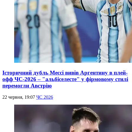
Історичний дубль Мессі вивів Аргентину в плей-
офф ЧС-2026 – "альбіселесте" у фірмовому стилі
перемогли Австрію
22 червня, 19:07
ЧС 2026