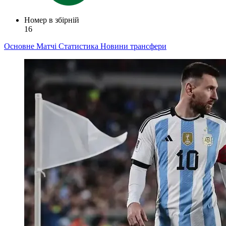
Номер в збірній
16
Основне
Матчі
Статистика
Новини
трансфери