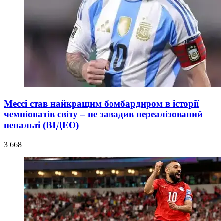
Мессі став найкращим бомбардиром в історії
чемпіонатів світу – не завадив нереалізований
пенальті (ВІДЕО)
3 668