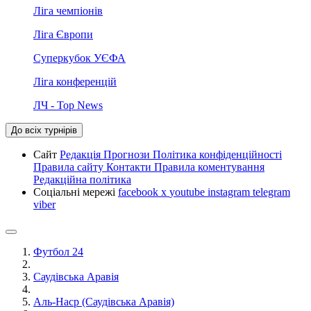
Ліга чемпіонів
Ліга Європи
Суперкубок УЄФА
Ліга конференцій
ЛЧ - Top News
До всіх турнірів
Сайт
Редакція
Прогнози
Політика конфіденційності
Правила сайту
Контакти
Правила коментування
Редакційна політика
Соціальні мережі
facebook
x
youtube
instagram
telegram
viber
Футбол 24
Саудівська Аравія
Аль-Наср (Саудівська Аравія)