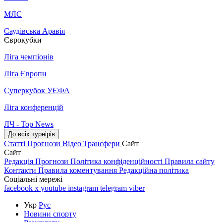
МЛС
Саудівська Аравія
Єврокубки
Ліга чемпіонів
Ліга Європи
Суперкубок УЄФА
Ліга конференцій
ЛЧ - Top News
До всіх турнірів
Статті
Прогнози
Відео
Трансфери
Сайт
Сайт
Редакція
Прогнози
Політика конфіденційності
Правила сайту
Контакти
Правила коментування
Редакційна політика
Соціальні мережі
facebook
x
youtube
instagram
telegram
viber
Укр
Рус
Новини спорту