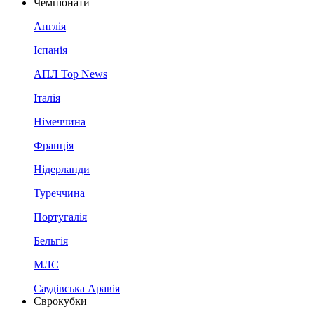
Чемпіонати
Англія
Іспанія
АПЛ Top News
Італія
Німеччина
Франція
Нідерланди
Туреччина
Португалія
Бельгія
МЛС
Саудівська Аравія
Єврокубки