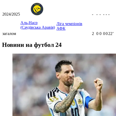
2024/2025
-
-
-
-
-
-
Аль-Наср
Ліга чемпіонів
(Саудівська Аравія)
АФК
загалом
2
0
0
0
0
22ʼ
Новини на футбол 24