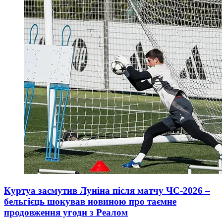
Куртуа засмутив Луніна після матчу ЧС-2026 –
бельгієць шокував новиною про таємне
продовження угоди з Реалом