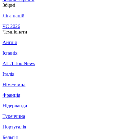
Збірні
Ліга націй
ЧС 2026
Чемпіонати
Англія
Іспанія
АПЛ Top News
Італія
Німеччина
Франція
Нідерланди
Туреччина
Португалія
Бельгія