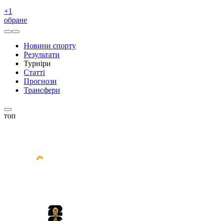
+
1
обране
Новини спорту
Результати
Турніри
Статті
Прогнози
Трансфери
топ