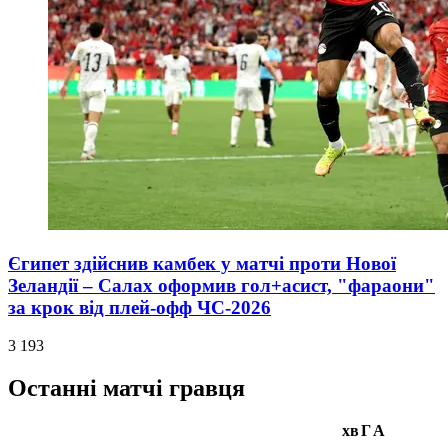
Єгипет здійснив камбек у матчі проти Нової
Зеландії – Салах оформив гол+асист, "фараони"
за крок від плей-офф ЧС-2026
3 193
Останні матчі гравця
хв
Г
А