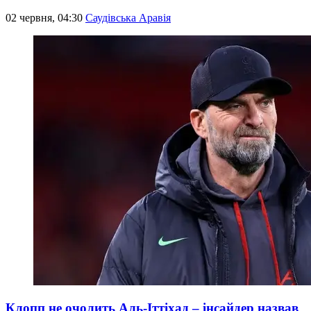
02 червня, 04:30
Саудівська Аравія
Клопп не очолить Аль-Іттіхад – інсайдер назвав