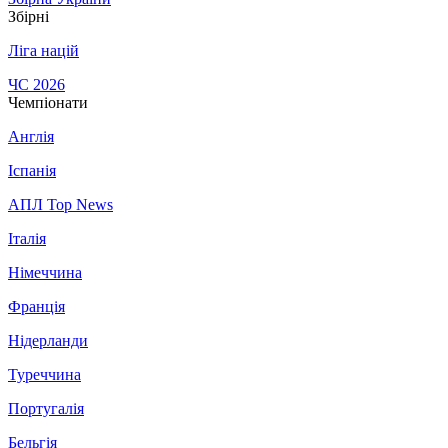
Збірні
Ліга націй
ЧС 2026
Чемпіонати
Англія
Іспанія
АПЛ Top News
Італія
Німеччина
Франція
Нідерланди
Туреччина
Португалія
Бельгія