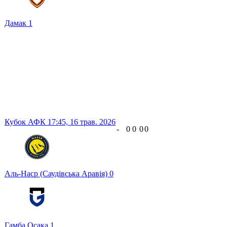
Дамак
1
Кубок АФК
17:45,
16 трав. 2026
-
0
0
0
0
Аль-Наср (Саудівська Аравія)
0
Гамба Осака
1