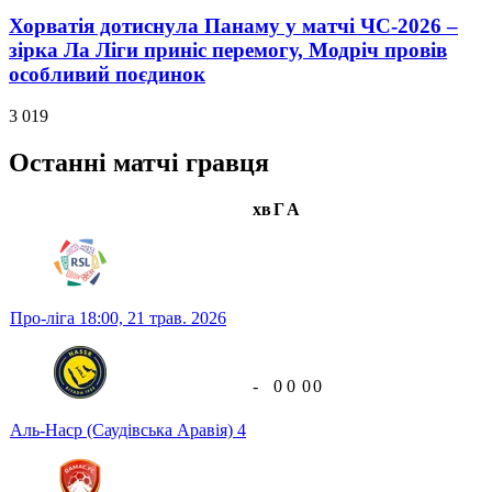
Хорватія дотиснула Панаму у матчі ЧС-2026 –
зірка Ла Ліги приніс перемогу, Модріч провів
особливий поєдинок
3 019
Останні матчі гравця
хв
Г
А
Про-ліга
18:00,
21 трав. 2026
-
0
0
0
0
Аль-Наср (Саудівська Аравія)
4