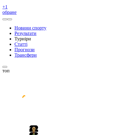
+
1
обране
Новини спорту
Результати
Турніри
Статті
Прогнози
Трансфери
топ