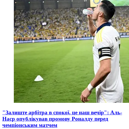
"Залиште арбітра в спокої, це наш вечір": Аль-
Наср опублікував промову Роналду перед
чемпіонським матчем