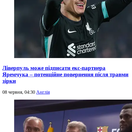
Ліверпуль може підписати екс-партнера
Яремчука – потенційне повернення після травми
зірки
08 червня, 04:30
Англія