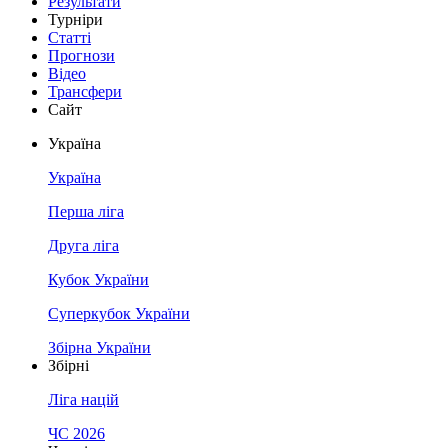
Результати
Турніри
Статті
Прогнози
Відео
Трансфери
Сайт
Україна
Україна
Перша ліга
Друга ліга
Кубок України
Суперкубок України
Збірна України
Збірні
Ліга націй
ЧС 2026