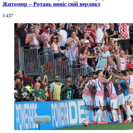
Житомир – Ротань виніс свій вердикт
3 437