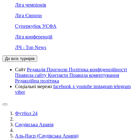
Ліга чемпіонів
Ліга Європи
Суперкубок УЄФА
Ліга конференцій
ЛЧ - Top News
До всіх турнірів
Сайт
Редакція
Прогнози
Політика конфіденційності
Правила сайту
Контакти
Правила коментування
Редакційна політика
Соціальні мережі
facebook
x
youtube
instagram
telegram
viber
Футбол 24
Саудівська Аравія
Аль-Наср (Саудівська Аравія)