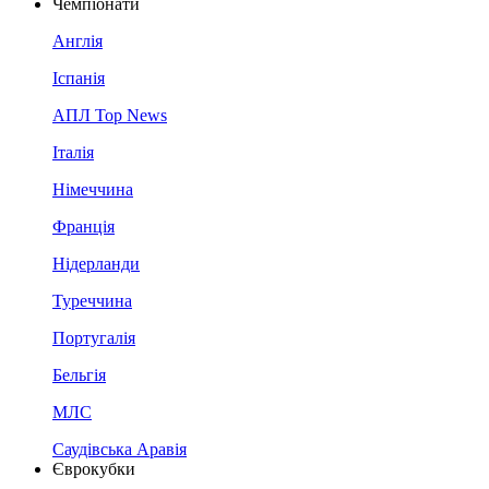
Чемпіонати
Англія
Іспанія
АПЛ Top News
Італія
Німеччина
Франція
Нідерланди
Туреччина
Португалія
Бельгія
МЛС
Саудівська Аравія
Єврокубки