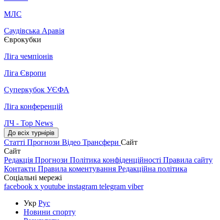
МЛС
Саудівська Аравія
Єврокубки
Ліга чемпіонів
Ліга Європи
Суперкубок УЄФА
Ліга конференцій
ЛЧ - Top News
До всіх турнірів
Статті
Прогнози
Відео
Трансфери
Сайт
Сайт
Редакція
Прогнози
Політика конфіденційності
Правила сайту
Контакти
Правила коментування
Редакційна політика
Соціальні мережі
facebook
x
youtube
instagram
telegram
viber
Укр
Рус
Новини спорту