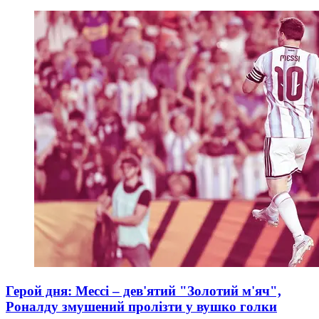
Герой дня: Мессі – дев'ятий "Золотий м'яч",
Роналду змушений пролізти у вушко голки