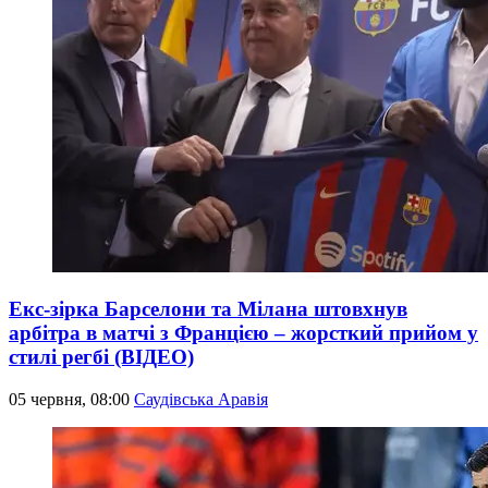
Екс-зірка Барселони та Мілана штовхнув
арбітра в матчі з Францією – жорсткий прийом у
стилі регбі (ВІДЕО)
05 червня, 08:00
Саудівська Аравія