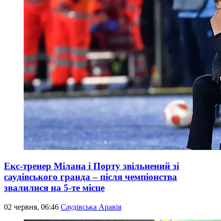
Екс-тренер Мілана і Порту звільнений зі
саудівського гранда – після чемпіонства
звалилися на 5-те місце
02 червня, 06:46
Саудівська Аравія