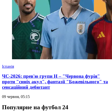
Іспанія
ЧС-2026: прев'ю групи Н – "Червона фурія"
проти "синіх акул", фантазії "Божевільного" та
сенсаційний дебютант
09 червня, 05:15
Популярне на футбол 24