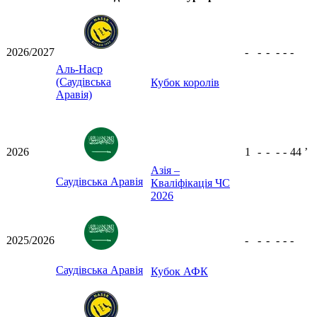
2026/2027
-
-
-
-
-
-
Аль-Наср
(Саудівська
Кубок королів
Аравія)
2026
1
-
-
-
-
44
ʼ
Азія –
Саудівська Аравія
Кваліфікація ЧС
2026
2025/2026
-
-
-
-
-
-
Саудівська Аравія
Кубок АФК