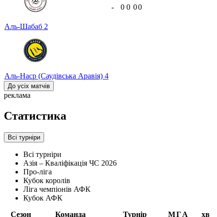
-
0
0
0
0
Аль-Шабаб
2
Аль-Наср (Саудівська Аравія)
4
До усіх матчів
реклама
Статистика
Всі турніри
Всі турніри
Азія – Кваліфікація ЧС 2026
Про-ліга
Кубок королів
Ліга чемпіонів АФК
Кубок АФК
Сезон
Команда
Турнір
М
Г
А
хв