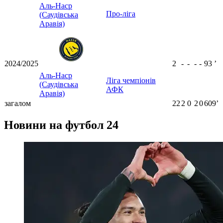
Аль-Наср
Про-ліга
(Саудівська
Аравія)
2024/2025
2
-
-
-
-
93
ʼ
Аль-Наср
Ліга чемпіонів
(Саудівська
АФК
Аравія)
загалом
22
2
0
2
0
609ʼ
Новини на футбол 24