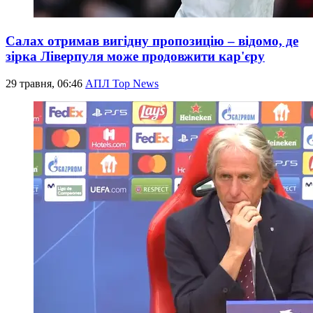
Салах отримав вигідну пропозицію – відомо, де
зірка Ліверпуля може продовжити кар'єру
29 травня, 06:46
АПЛ Top News