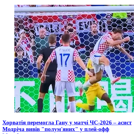
Хорватія перемогла Гану у матчі ЧС-2026 – асист
Модріча вивів "полум'яних" у плей-офф