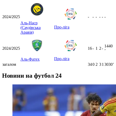
2024/2025
-
-
-
-
-
-
Аль-Наср
Про-ліга
(Саудівська
Аравія)
1440
2024/2025
16
-
1
2
-
ʼ
Про-ліга
Аль-Фатех
загалом
34
0
2
3
1
3030ʼ
Новини на футбол 24