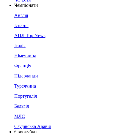
Чемпіонати
Англія
Іспанія
АПЛ Top News
Італія
Німеччина
Франція
Нідерланди
Туреччина
Португалія
Бельгія
МЛС
Саудівська Аравія
Єврокубки