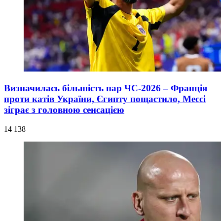
Визначилась більшість пар ЧС-2026 – Франція
проти катів України, Єгипту пощастило, Мессі
зіграє з головною сенсацією
14 138