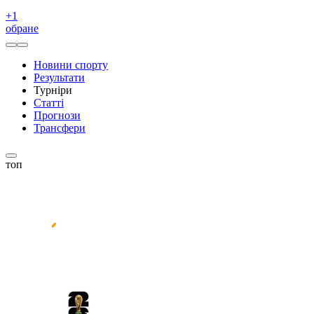
+
1
обране
Новини спорту
Результати
Турніри
Статті
Прогнози
Трансфери
топ