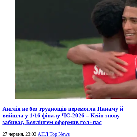
Англія не без труднощів перемогла Панаму й
вийшла у 1/16 фіналу ЧС-2026 – Кейн знову
забиває, Беллінгем оформив гол+пас
27 червня, 23:03
АПЛ Top News