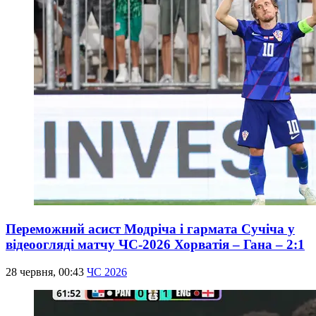
Переможний асист Модріча і гармата Сучіча у
відеоогляді матчу ЧС-2026 Хорватія – Гана – 2:1
28 червня, 00:43
ЧС 2026