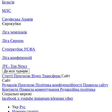
Бельгія
МЛС
Саудівська Аравія
Єврокубки
Ліга чемпіонів
Ліга Європи
Суперкубок УЄФА
Ліга конференцій
ЛЧ - Top News
До всіх турнірів
Статті
Прогнози
Відео
Трансфери
Сайт
Сайт
Редакція
Прогнози
Політика конфіденційності
Правила сайту
Контакти
Правила коментування
Редакційна політика
Соціальні мережі
facebook
x
youtube
instagram
telegram
viber
Укр
Рус
Новини спорту