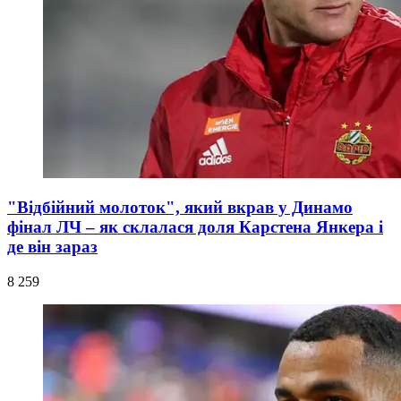
"Відбійний молоток", який вкрав у Динамо
фінал ЛЧ – як склалася доля Карстена Янкера і
де він зараз
8 259