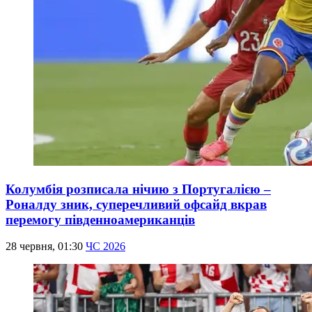
Колумбія розписала нічию з Португалією –
Роналду зник, суперечливий офсайд вкрав
перемогу південноамериканців
28 червня, 01:30
ЧС 2026