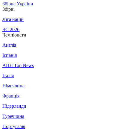
Збірна України
Збірні
Ліга націй
ЧС 2026
Чемпіонати
Англія
Іспанія
АПЛ Top News
Італія
Німеччина
Франція
Нідерланди
Туреччина
Португалія