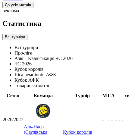
До усіх матчів
реклама
Статистика
Всі турніри
Всі турніри
Про-ліга
Азія – Кваліфікація ЧС 2026
ЧС 2026
Кубок королів
Ліга чемпіонів АФК
Кубок АФК
Товариські матчі
Сезон
Команда
Турнір
М
Г
А
хв
2026/2027
-
-
-
-
-
-
Аль-Наср
(Саудівська
Кубок королів