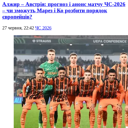
Алжир – Австрія: прогноз і анонс матчу ЧС-2026
– чи зможуть Марез і Ко розбити порядок
європейців?
27 червня, 22:42
ЧС 2026