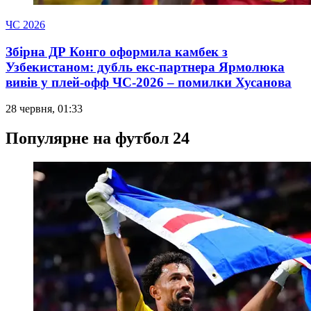
ЧС 2026
Збірна ДР Конго оформила камбек з
Узбекистаном: дубль екс-партнера Ярмолюка
вивів у плей-офф ЧС-2026 – помилки Хусанова
28 червня, 01:33
Популярне на футбол 24