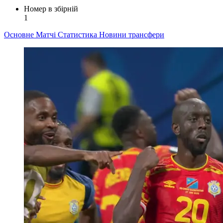
Номер в збірній
1
Основне
Матчі
Статистика
Новини
трансфери