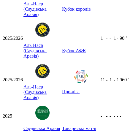
Аль-Наср
(Саудівська
Кубок королів
Аравія)
2025/2026
1
-
-
1
-
90
ʼ
Аль-Наср
(Саудівська
Кубок АФК
Аравія)
2025/2026
11
-
1
-
1
960
ʼ
Аль-Наср
Про-ліга
(Саудівська
Аравія)
2025
-
-
-
-
-
-
Саудівська Аравія
Товариські матчі