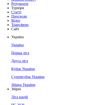
Результати
Турніри
Статті
Прогнози
Відео
Трансфери
Сайт
Україна
Україна
Перша ліга
Друга ліга
Кубок України
Суперкубок України
Збірна України
Збірні
Ліга націй
ЧС 2026