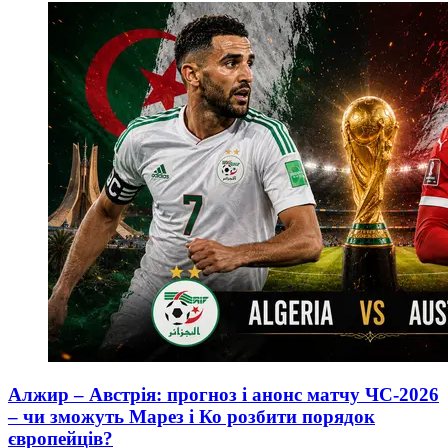
Алжир – Австрія: прогноз і анонс матчу ЧС-2026
– чи зможуть Марез і Ко розбити порядок
європейців?