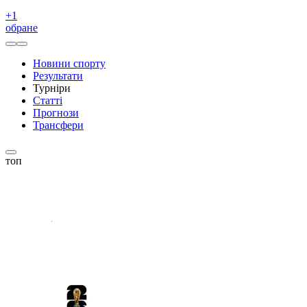
+
1
обране
Новини спорту
Результати
Турніри
Статті
Прогнози
Трансфери
топ