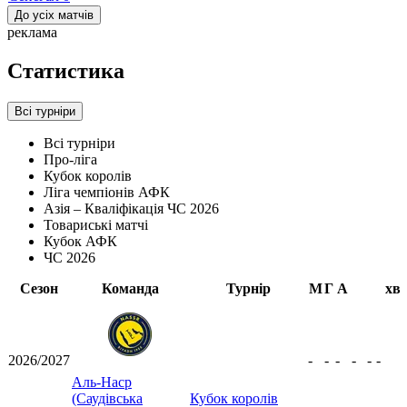
До усіх матчів
реклама
Статистика
Всі турніри
Всі турніри
Про-ліга
Кубок королів
Ліга чемпіонів АФК
Азія – Кваліфікація ЧС 2026
Товариські матчі
Кубок АФК
ЧС 2026
Сезон
Команда
Турнір
М
Г
А
хв
2026/2027
-
-
-
-
-
-
Аль-Наср
(Саудівська
Кубок королів