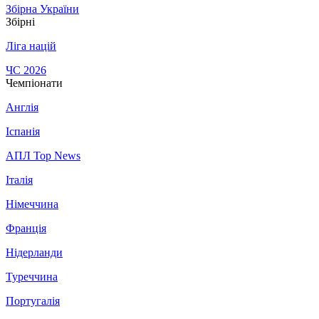
Збірна України
Збірні
Ліга націй
ЧС 2026
Чемпіонати
Англія
Іспанія
АПЛ Top News
Італія
Німеччина
Франція
Нідерланди
Туреччина
Португалія