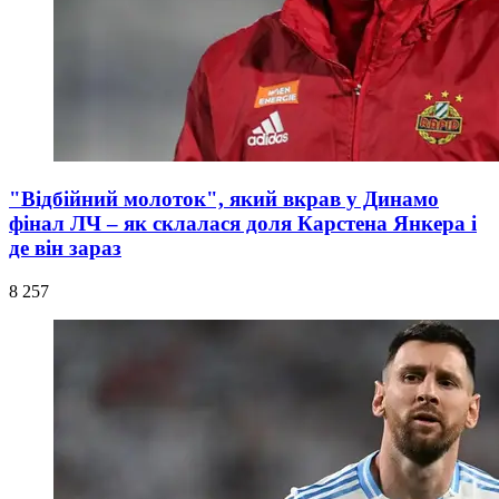
"Відбійний молоток", який вкрав у Динамо
фінал ЛЧ – як склалася доля Карстена Янкера і
де він зараз
8 257