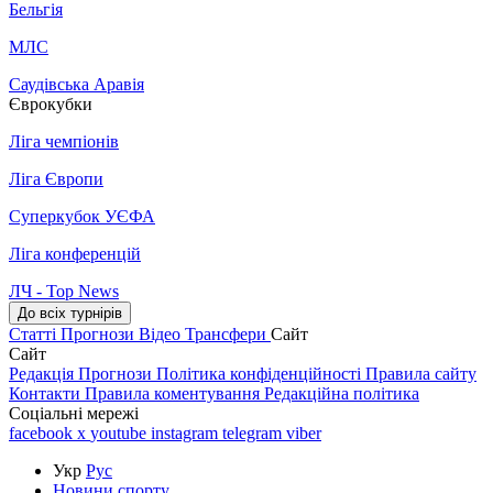
Бельгія
МЛС
Саудівська Аравія
Єврокубки
Ліга чемпіонів
Ліга Європи
Суперкубок УЄФА
Ліга конференцій
ЛЧ - Top News
До всіх турнірів
Статті
Прогнози
Відео
Трансфери
Сайт
Сайт
Редакція
Прогнози
Політика конфіденційності
Правила сайту
Контакти
Правила коментування
Редакційна політика
Соціальні мережі
facebook
x
youtube
instagram
telegram
viber
Укр
Рус
Новини спорту