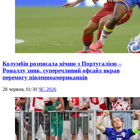
Колумбія розписала нічию з Португалією –
Роналду зник, суперечливий офсайд вкрав
перемогу південноамериканців
28 червня, 01:30
ЧС 2026