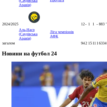
Про-ліга
(Саудівська
Аравія)
2024/2025
12
-
1
1
-
883
ʼ
Аль-Наср
Ліга чемпіонів
(Саудівська
АФК
Аравія)
загалом
94
2
15
11
1
6334
Новини на футбол 24