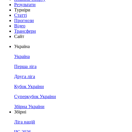
Результати
Турніри
Статті
Прогнози
Відео
Трансфери
Сайт
Україна
Україна
Перша ліга
Друга ліга
Кубок України
Суперкубок України
Збірна України
Збірні
Ліга націй
ЧС 2026