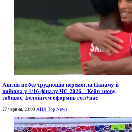
Англія не без труднощів перемогла Панаму й
вийшла у 1/16 фіналу ЧС-2026 – Кейн знову
забиває, Беллінгем оформив гол+пас
27 червня, 23:03
АПЛ Top News