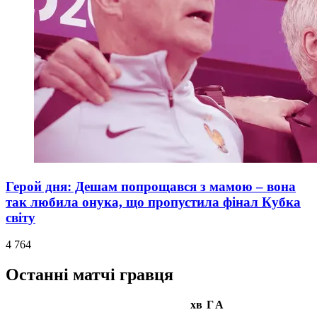
Герой дня: Дешам попрощався з мамою – вона
так любила онука, що пропустила фінал Кубка
світу
4 764
Останні матчі гравця
хв
Г
А