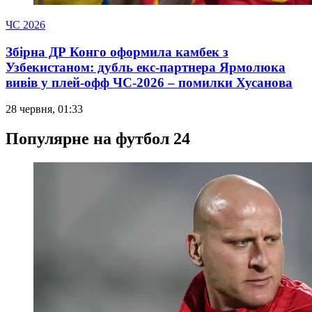
ЧС 2026
Збірна ДР Конго оформила камбек з
Узбекистаном: дубль екс-партнера Ярмолюка
вивів у плей-офф ЧС-2026 – помилки Хусанова
28 червня, 01:33
Популярне на футбол 24