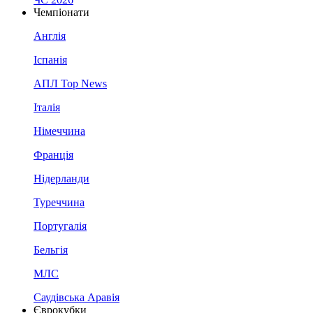
Чемпіонати
Англія
Іспанія
АПЛ Top News
Італія
Німеччина
Франція
Нідерланди
Туреччина
Португалія
Бельгія
МЛС
Саудівська Аравія
Єврокубки