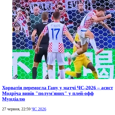
Хорватія перемогла Гану у матчі ЧС-2026 – асист
Модріча вивів "полум'яних" у плей-офф
Мундіалю
27 червня, 22:59
ЧС 2026