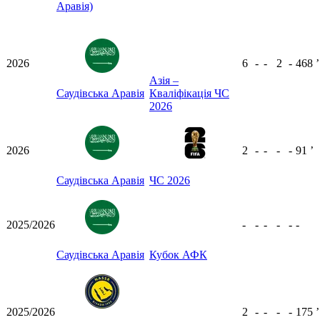
Аравія)
2026
6
-
-
2
-
468
ʼ
Азія –
Саудівська Аравія
Кваліфікація ЧС
2026
2026
2
-
-
-
-
91
ʼ
Саудівська Аравія
ЧС 2026
2025/2026
-
-
-
-
-
-
Саудівська Аравія
Кубок АФК
2025/2026
2
-
-
-
-
175
ʼ