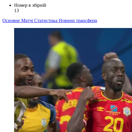
Номер в збірній
13
Основне
Матчі
Статистика
Новини
трансфери