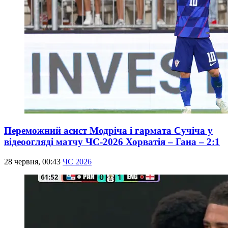
Переможний асист Модріча і гармата Сучіча у
відеоогляді матчу ЧС-2026 Хорватія – Гана – 2:1
28 червня, 00:43
ЧС 2026