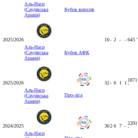
Аль-Наср
(Саудівська
Кубок королів
Аравія)
2025/2026
10
-
2
-
-
645
ʼ
Аль-Наср
(Саудівська
Кубок АФК
Аравія)
1871
2025/2026
32
-
6
1
1
ʼ
Аль-Наср
Про-ліга
(Саудівська
Аравія)
2201
2024/2025
30
2
6
7
-
ʼ
Аль-Наср