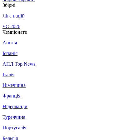
Збірні
Ліга націй
ЧС 2026
Чемпіонати
Англія
Іспанія
АПЛ Top News
Італія
Німеччина
Франція
Нідерланди
Туреччина
Португалія
Бельгія