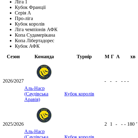
Ліга 1
Кубок Франції
Серія А
Про-ліга
Кубок королів
Ліга чемпіонів АФК
Копа Судамерікана
Копа Лібертадорес
Кубок АФК
Сезон
Команда
Турнір
М
Г
А
хв
2026/2027
-
-
-
-
-
-
Аль-Наср
(Саудівська
Кубок королів
Аравія)
2025/2026
2
1
-
-
-
180
ʼ
Аль-Наср
(Саудівська
Кубок королів