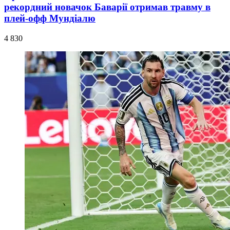
рекордний новачок Баварії отримав травму в
плей-офф Мундіалю
4 830