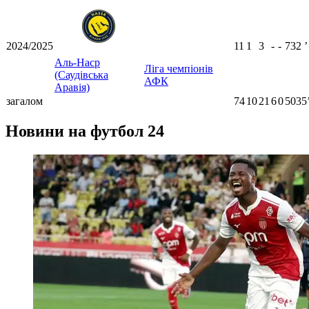
2024/2025
11
1
3
-
-
732
ʼ
Аль-Наср
Ліга чемпіонів
(Саудівська
АФК
Аравія)
загалом
74
10
21
6
0
5035
Новини на футбол 24