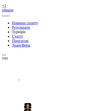
+
1
обране
Новини спорту
Результати
Турніри
Статті
Прогнози
Трансфери
топ