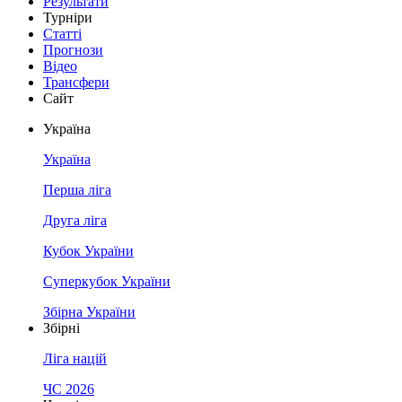
Результати
Турніри
Статті
Прогнози
Відео
Трансфери
Сайт
Україна
Україна
Перша ліга
Друга ліга
Кубок України
Суперкубок України
Збірна України
Збірні
Ліга націй
ЧС 2026