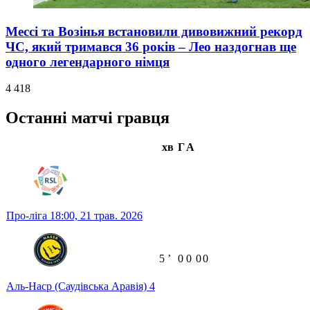
Мессі та Возінья встановили дивовижний рекорд
ЧС, який тримався 36 років – Лео наздогнав ще
одного легендарного німця
4 418
Останні матчі гравця
хв
Г
А
Про-ліга
18:00,
21 трав. 2026
5
ʼ
0
0
0
0
Аль-Наср (Саудівська Аравія)
4