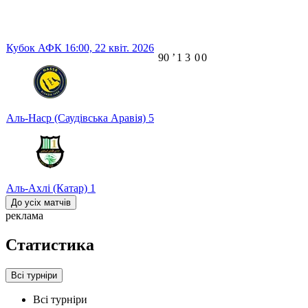
Кубок АФК
16:00,
22 квіт. 2026
90
ʼ
1
3
0
0
Аль-Наср (Саудівська Аравія)
5
Аль-Ахлі (Катар)
1
До усіх матчів
реклама
Статистика
Всі турніри
Всі турніри