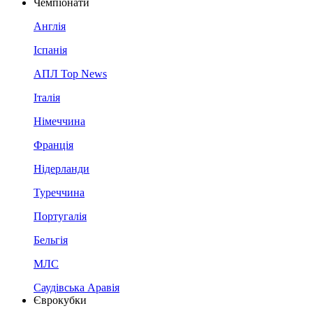
Чемпіонати
Англія
Іспанія
АПЛ Top News
Італія
Німеччина
Франція
Нідерланди
Туреччина
Португалія
Бельгія
МЛС
Саудівська Аравія
Єврокубки