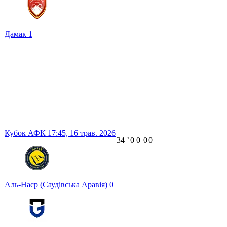
Дамак
1
Кубок АФК
17:45,
16 трав. 2026
34
ʼ
0
0
0
0
Аль-Наср (Саудівська Аравія)
0