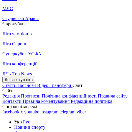
МЛС
Саудівська Аравія
Єврокубки
Ліга чемпіонів
Ліга Європи
Суперкубок УЄФА
Ліга конференцій
ЛЧ - Top News
До всіх турнірів
Статті
Прогнози
Відео
Трансфери
Сайт
Сайт
Редакція
Прогнози
Політика конфіденційності
Правила сайту
Контакти
Правила коментування
Редакційна політика
Соціальні мережі
facebook
x
youtube
instagram
telegram
viber
Укр
Рус
Новини спорту