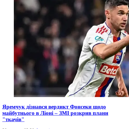
Яремчук дізнався вердикт Фонсеки щодо
майбутнього в Ліоні – ЗМІ розкрив плани
"ткачів"