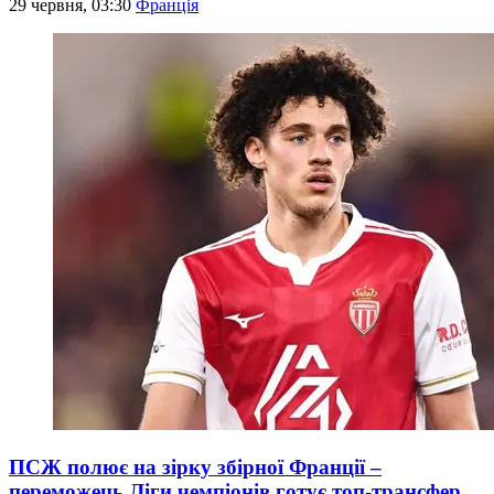
29 червня, 03:30
Франція
ПСЖ полює на зірку збірної Франції –
переможець Ліги чемпіонів готує топ-трансфер