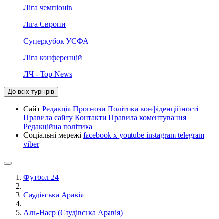
Ліга чемпіонів
Ліга Європи
Суперкубок УЄФА
Ліга конференцій
ЛЧ - Top News
До всіх турнірів
Сайт
Редакція
Прогнози
Політика конфіденційності
Правила сайту
Контакти
Правила коментування
Редакційна політика
Соціальні мережі
facebook
x
youtube
instagram
telegram
viber
Футбол 24
Саудівська Аравія
Аль-Наср (Саудівська Аравія)