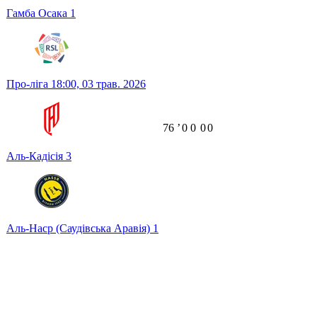
Гамба Осака
1
Про-ліга
18:00,
03 трав. 2026
76
ʼ
0
0
0
0
Аль-Кадісія
3
Аль-Наср (Саудівська Аравія)
1