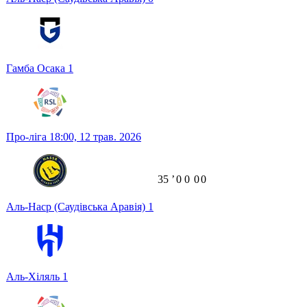
Гамба Осака
1
Про-ліга
18:00,
12 трав. 2026
35
ʼ
0
0
0
0
Аль-Наср (Саудівська Аравія)
1
Аль-Хіляль
1