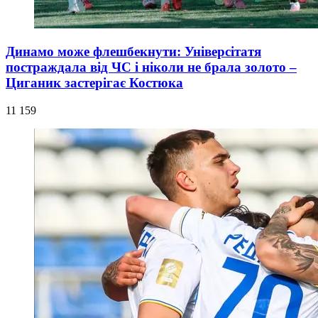
Динамо може флешбекнути: Універсітатя
постраждала від ЧС і ніколи не брала золото –
Циганик застерігає Костюка
11 159