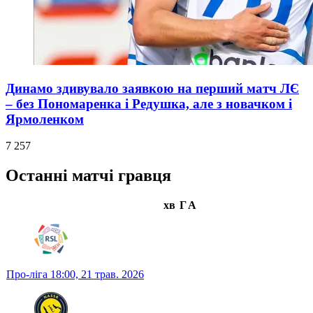
Динамо здивувало заявкою на перший матч ЛЄ
– без Пономаренка і Редушка, але з новачком і
Ярмоленком
7 257
Останні матчі гравця
хв
Г
А
Про-ліга
18:00,
21 трав. 2026