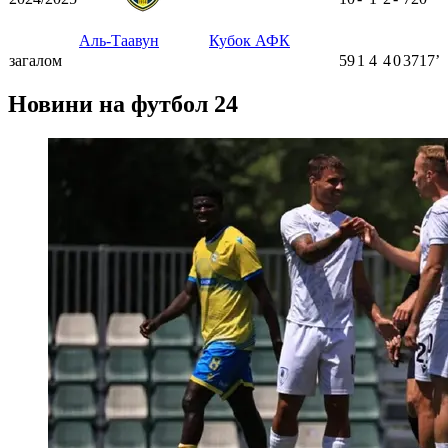
Аль-Таавун
Кубок АФК
загалом
59
1
4
4
0
3717ʼ
Новини на футбол 24