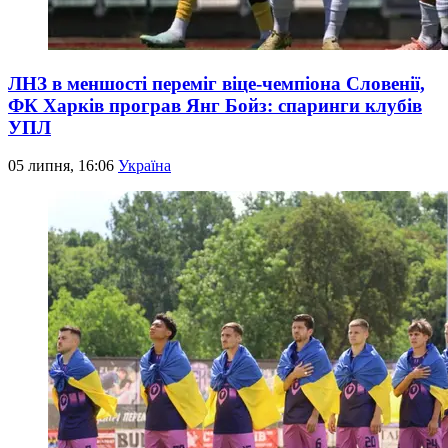
ЛНЗ в меншості переміг віце-чемпіона Словенії,
ФК Харків програв Янг Бойз: спаринги клубів
УПЛ
05 липня, 16:06
Україна