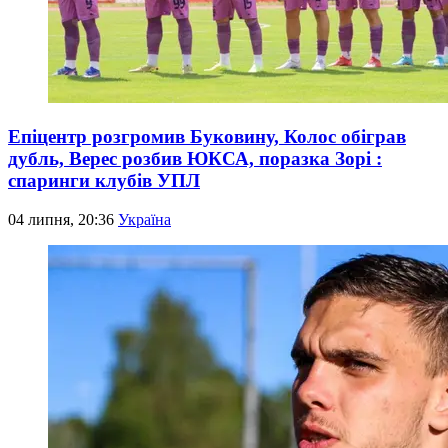
Епіцентр розгромив Буковину, Колос обіграв
дубль, Верес розбив ЮКСА, поразка Зорі :
спаринги клубів УПЛ
04 липня, 20:36
Україна