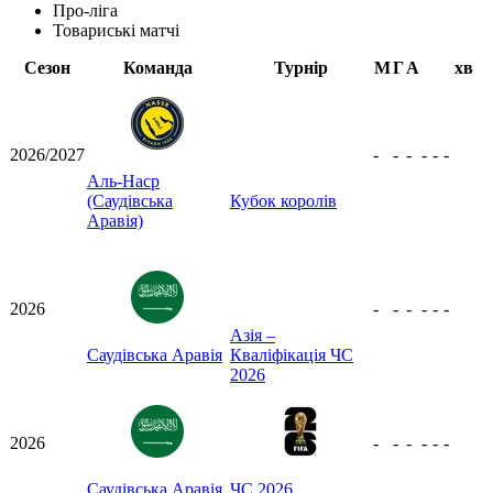
Про-ліга
Товариські матчі
Сезон
Команда
Турнір
М
Г
А
хв
2026/2027
-
-
-
-
-
-
Аль-Наср
(Саудівська
Кубок королів
Аравія)
2026
-
-
-
-
-
-
Азія –
Саудівська Аравія
Кваліфікація ЧС
2026
2026
-
-
-
-
-
-
Саудівська Аравія
ЧС 2026