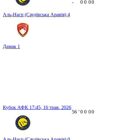
-
0
0
0
0
Аль-Наср (Саудівська Аравія)
4
Дамак
1
Кубок АФК
17:45,
16 трав. 2026
56
ʼ
0
0
0
0
Аль-Наср (Саудівська Аравія)
0