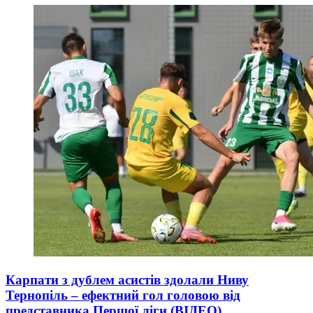
Карпати з дублем асистів здолали Ниву
Тернопіль – ефектний гол головою від
представника Першої ліги (ВІДЕО)