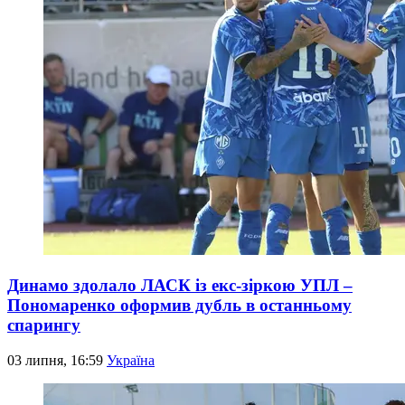
Динамо здолало ЛАСК із екс-зіркою УПЛ –
Пономаренко оформив дубль в останньому
спарингу
03 липня, 16:59
Україна