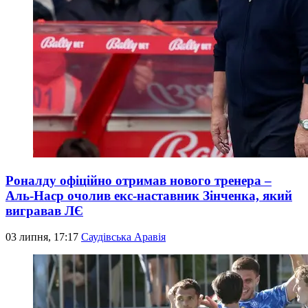
Роналду офіційно отримав нового тренера –
Аль-Наср очолив екс-наставник Зінченка, який
вигравав ЛЄ
03 липня, 17:17
Саудівська Аравія