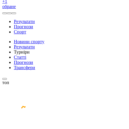
+
1
обране
Результати
Прогнози
Спорт
Новини спорту
Результати
Турніри
Статті
Прогнози
Трансфери
топ