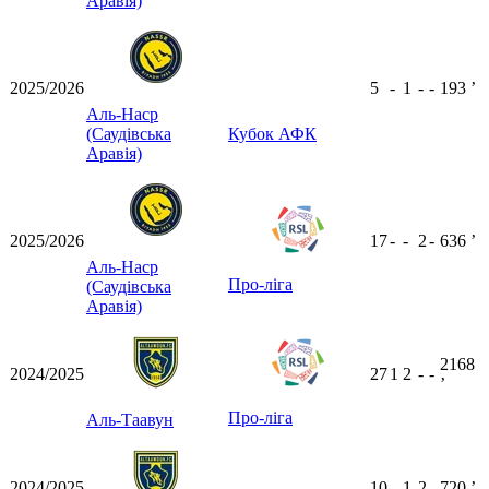
Аравія)
2025/2026
5
-
1
-
-
193
ʼ
Аль-Наср
(Саудівська
Кубок АФК
Аравія)
2025/2026
17
-
-
2
-
636
ʼ
Аль-Наср
Про-ліга
(Саудівська
Аравія)
2168
2024/2025
27
1
2
-
-
ʼ
Про-ліга
Аль-Таавун
2024/2025
10
-
1
2
-
720
ʼ