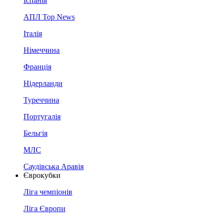
Іспанія
АПЛ Top News
Італія
Німеччина
Франція
Нідерланди
Туреччина
Португалія
Бельгія
МЛС
Саудівська Аравія
Єврокубки
Ліга чемпіонів
Ліга Європи