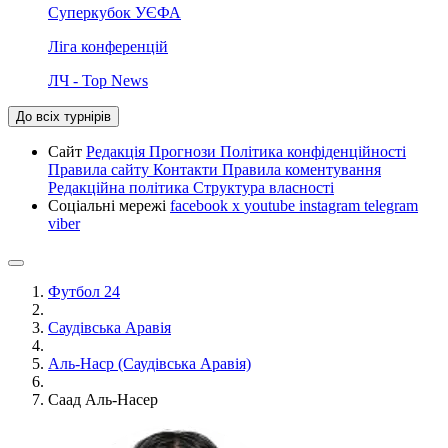
Суперкубок УЄФА
Ліга конференцій
ЛЧ - Top News
До всіх турнірів
Сайт
Редакція
Прогнози
Політика конфіденційності
Правила сайту
Контакти
Правила коментування
Редакційна політика
Структура власності
Соціальні мережі
facebook
x
youtube
instagram
telegram
viber
Футбол 24
Саудівська Аравія
Аль-Наср (Саудівська Аравія)
Саад Аль-Насер