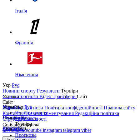
Італія
Франція
Німеччина
Укр
Рус
Новини спорту
Результати
Турніри
Україна
Статті
Прогнози
Відео
Трансфери
Сайт
Сайт
Україна
Збірні
Укр
Рус
Редакція
Прогнози
Політика конфіденційності
Правила сайту
Новини спорту
Контакти
Правила коментування
Редакційна політика
Перша ліга
Ліга націй
Чемпіонати
Результати
Структура власності
Турніри
Соціальні мережі
Друга ліга
ЧС 2026
Англія
Єврокубки
Статті
facebook
x
youtube
instagram
telegram
viber
Прогнози
Кубок України
Іспанія
Ліга чемпіонів
До всіх турнірів