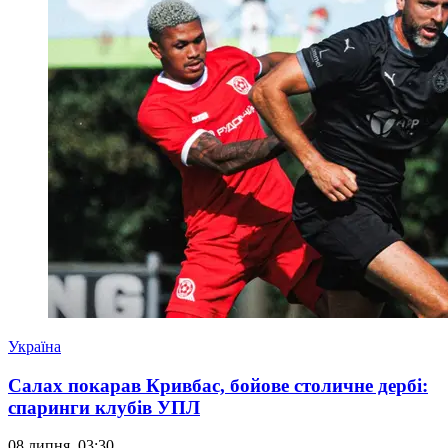
Україна
Салах покарав Кривбас, бойове столичне дербі:
спаринги клубів УПЛ
08 липня, 03:30