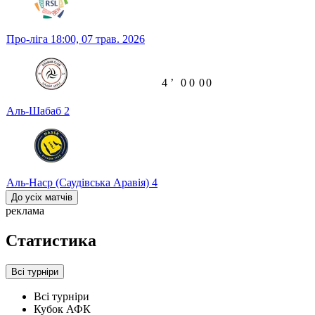
Про-ліга
18:00,
07 трав. 2026
4
ʼ
0
0
0
0
Аль-Шабаб
2
Аль-Наср (Саудівська Аравія)
4
До усіх матчів
реклама
Статистика
Всі турніри
Всі турніри
Кубок АФК