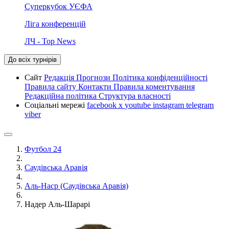
Суперкубок УЄФА
Ліга конференцій
ЛЧ - Top News
До всіх турнірів
Сайт
Редакція
Прогнози
Політика конфіденційності
Правила сайту
Контакти
Правила коментування
Редакційна політика
Структура власності
Соціальні мережі
facebook
x
youtube
instagram
telegram
viber
Футбол 24
Саудівська Аравія
Аль-Наср (Саудівська Аравія)
Надер Аль-Шарарі