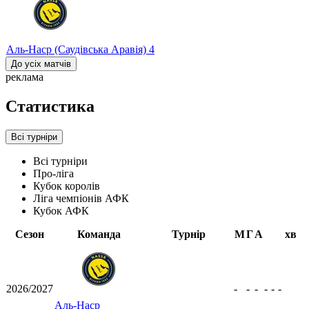
Аль-Наср (Саудівська Аравія)
4
До усіх матчів
реклама
Статистика
Всі турніри
Всі турніри
Про-ліга
Кубок королів
Ліга чемпіонів АФК
Кубок АФК
Сезон
Команда
Турнір
М
Г
А
хв
2026/2027
-
-
-
-
-
-
Аль-Наср