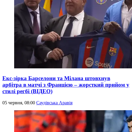
Екс-зірка Барселони та Мілана штовхнув
арбітра в матчі з Францією – жорсткий прийом у
стилі регбі (ВІДЕО)
05 червня, 08:00
Саудівська Аравія