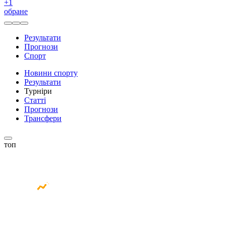
+
1
обране
Результати
Прогнози
Спорт
Новини спорту
Результати
Турніри
Статті
Прогнози
Трансфери
топ