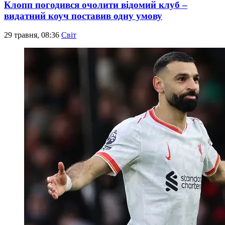
Клопп погодився очолити відомий клуб –
видатний коуч поставив одну умову
29 травня, 08:36
Світ