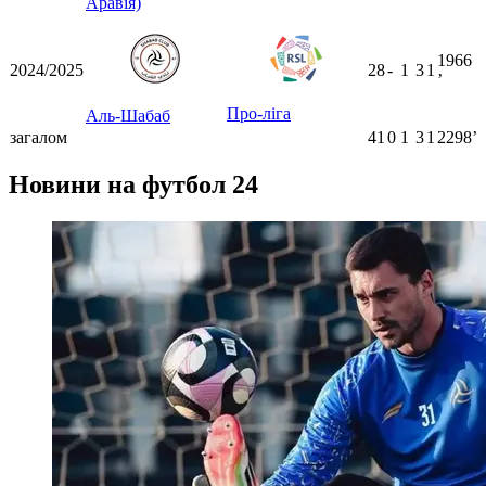
Аравія)
1966
2024/2025
28
-
1
3
1
ʼ
Про-ліга
Аль-Шабаб
загалом
41
0
1
3
1
2298ʼ
Новини на футбол 24