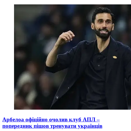
Арбелоа офіційно очолив клуб АПЛ –
попередник пішов тренувати українців