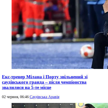
Екс-тренер Мілана і Порту звільнений зі
саудівського гранда – після чемпіонства
звалилися на 5-те місце
02 червня, 06:46
Саудівська Аравія