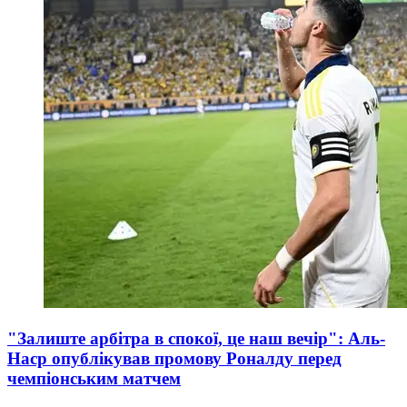
"Залиште арбітра в спокої, це наш вечір": Аль-
Наср опублікував промову Роналду перед
чемпіонським матчем