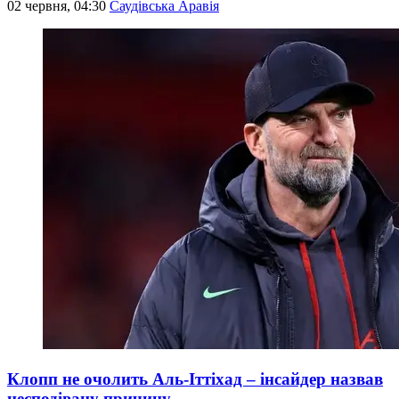
02 червня, 04:30
Саудівська Аравія
Клопп не очолить Аль-Іттіхад – інсайдер назвав
несподівану причину