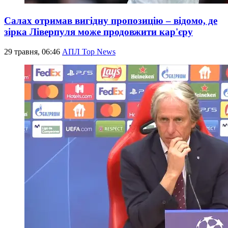
Салах отримав вигідну пропозицію – відомо, де
зірка Ліверпуля може продовжити кар'єру
29 травня, 06:46
АПЛ Top News