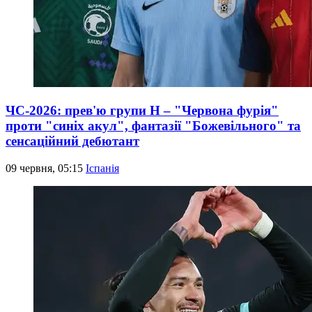
ЧС-2026: прев'ю групи Н – "Червона фурія"
проти "синіх акул", фантазії "Божевільного" та
сенсаційний дебютант
09 червня, 05:15
Іспанія