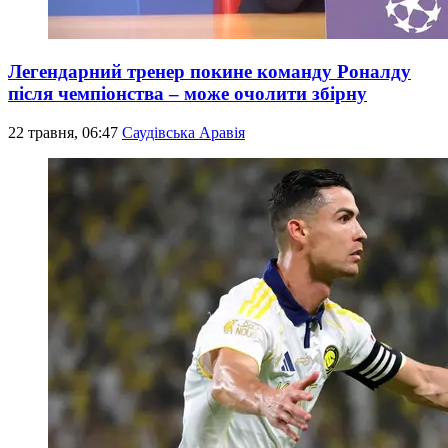
Легендарний тренер покине команду Роналду
після чемпіонства – може очолити збірну
22 травня, 06:47
Саудівська Аравія