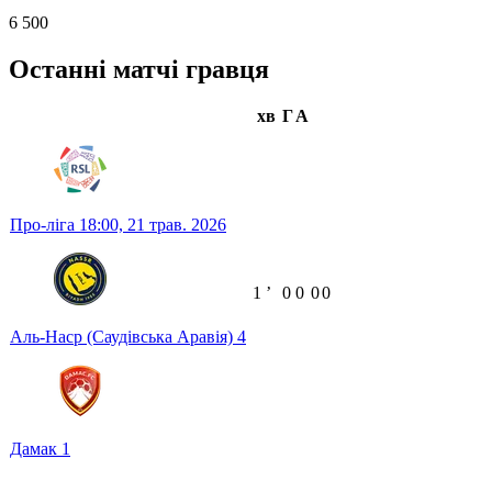
6 500
Останні матчі гравця
хв
Г
А
Про-ліга
18:00,
21 трав. 2026
1
ʼ
0
0
0
0
Аль-Наср (Саудівська Аравія)
4
Дамак
1