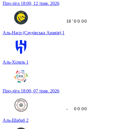
Про-ліга
18:00,
12 трав. 2026
18
ʼ
0
0
0
0
Аль-Наср (Саудівська Аравія)
1
Аль-Хіляль
1
Про-ліга
18:00,
07 трав. 2026
-
0
0
0
0
Аль-Шабаб
2