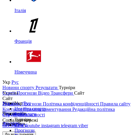
Італія
Франція
Німеччина
Укр
Рус
Новини спорту
Результати
Турніри
Україна
Статті
Прогнози
Відео
Трансфери
Сайт
Сайт
Україна
Збірні
Укр
Рус
Редакція
Прогнози
Політика конфіденційності
Правила сайту
Новини спорту
Контакти
Правила коментування
Редакційна політика
Перша ліга
Ліга націй
Чемпіонати
Результати
Структура власності
Турніри
Соціальні мережі
Друга ліга
ЧС 2026
Англія
Єврокубки
Статті
facebook
x
youtube
instagram
telegram
viber
Прогнози
Кубок України
Іспанія
Ліга чемпіонів
До всіх турнірів