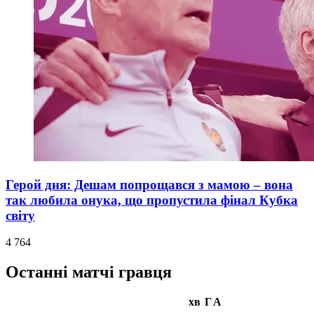
Герой дня: Дешам попрощався з мамою – вона
так любила онука, що пропустила фінал Кубка
світу
4 764
Останні матчі гравця
хв
Г
А