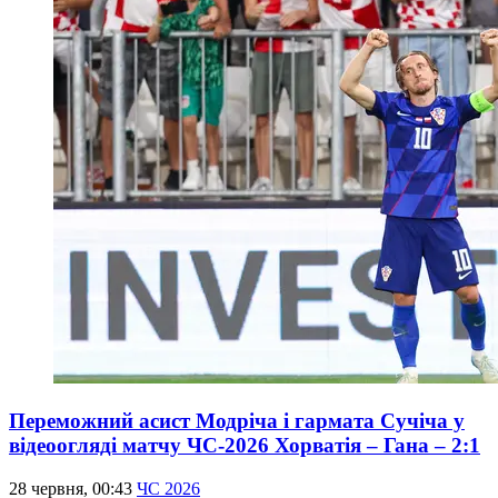
Переможний асист Модріча і гармата Сучіча у
відеоогляді матчу ЧС-2026 Хорватія – Гана – 2:1
28 червня, 00:43
ЧС 2026