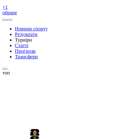
+
1
обране
Новини спорту
Результати
Турніри
Статті
Прогнози
Трансфери
топ