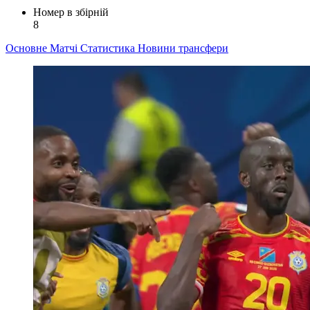
Номер в збірній
8
Основне
Матчі
Статистика
Новини
трансфери