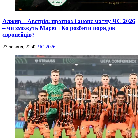
Алжир – Австрія: прогноз і анонс матчу ЧС-2026
– чи зможуть Марез і Ко розбити порядок
європейців?
27 червня, 22:42
ЧС 2026