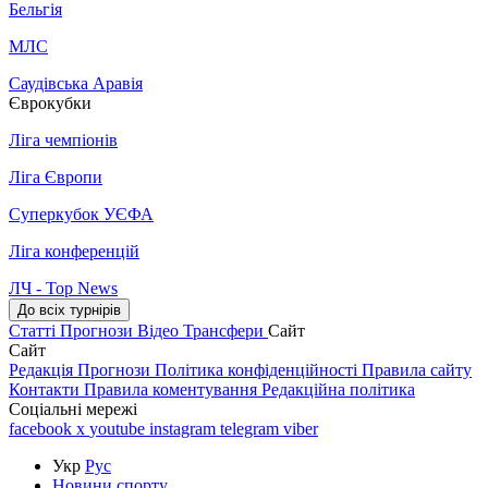
Бельгія
МЛС
Саудівська Аравія
Єврокубки
Ліга чемпіонів
Ліга Європи
Суперкубок УЄФА
Ліга конференцій
ЛЧ - Top News
До всіх турнірів
Статті
Прогнози
Відео
Трансфери
Сайт
Сайт
Редакція
Прогнози
Політика конфіденційності
Правила сайту
Контакти
Правила коментування
Редакційна політика
Соціальні мережі
facebook
x
youtube
instagram
telegram
viber
Укр
Рус
Новини спорту