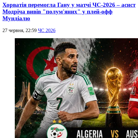
Хорватія перемогла Гану у матчі ЧС-2026 – асист
Модріча вивів "полум'яних" у плей-офф
Мундіалю
27 червня, 22:59
ЧС 2026