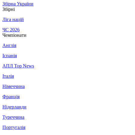
Збірна України
Збірні
Ліга націй
ЧС 2026
Чемпіонати
Англія
Іспанія
АПЛ Top News
Італія
Німеччина
Франція
Нідерланди
Туреччина
Португалія