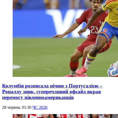
Колумбія розписала нічию з Португалією –
Роналду зник, суперечливий офсайд вкрав
перемогу південноамериканців
28 червня, 01:30
ЧС 2026