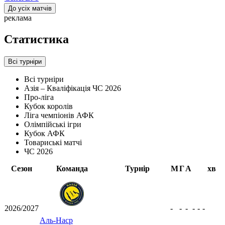
До усіх матчів
реклама
Статистика
Всі турніри
Всі турніри
Азія – Кваліфікація ЧС 2026
Про-ліга
Кубок королів
Ліга чемпіонів АФК
Олімпійські ігри
Кубок АФК
Товариські матчі
ЧС 2026
Сезон
Команда
Турнір
М
Г
А
хв
2026/2027
-
-
-
-
-
-
Аль-Наср