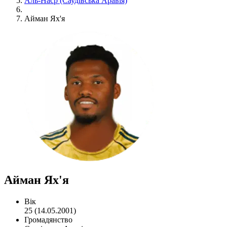
Аль-Наср (Саудівська Аравія)
Айман Ях'я
Айман Ях'я
Вік
25 (14.05.2001)
Громадянство