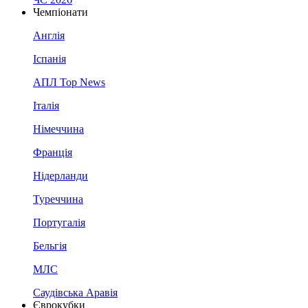
Чемпіонати
Англія
Іспанія
АПЛ Top News
Італія
Німеччина
Франція
Нідерланди
Туреччина
Португалія
Бельгія
МЛС
Саудівська Аравія
Єврокубки