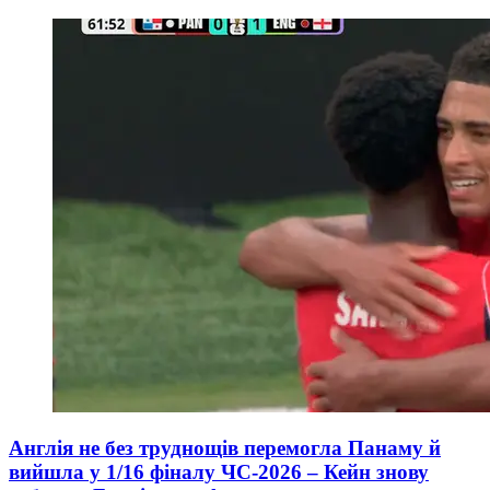
Англія не без труднощів перемогла Панаму й
вийшла у 1/16 фіналу ЧС-2026 – Кейн знову