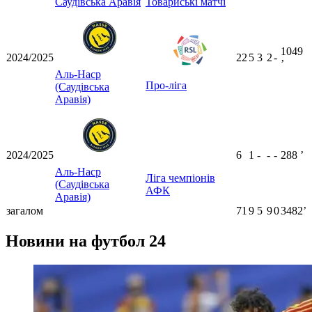
Саудівська Аравія
Товариські матчі
1049
2024/2025
22
5
3
2
-
ʼ
Аль-Наср
Про-ліга
(Саудівська
Аравія)
2024/2025
6
1
-
-
-
288
ʼ
Аль-Наср
Ліга чемпіонів
(Саудівська
АФК
Аравія)
загалом
71
9
5
9
0
3482ʼ
Новини на футбол 24