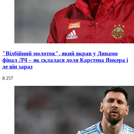
"Відбійний молоток", який вкрав у Динамо
фінал ЛЧ – як склалася доля Карстена Янкера і
де він зараз
8 257