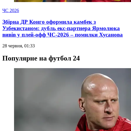
ЧС 2026
Збірна ДР Конго оформила камбек з
Узбекистаном: дубль екс-партнера Ярмолюка
вивів у плей-офф ЧС-2026 – помилки Хусанова
28 червня, 01:33
Популярне на футбол 24