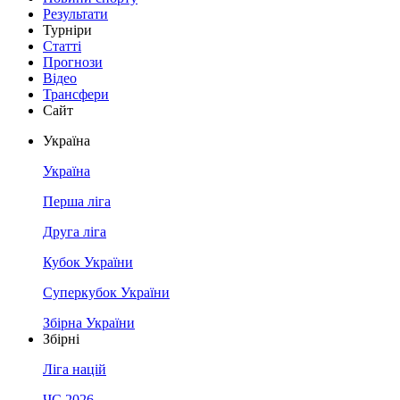
Результати
Турніри
Статті
Прогнози
Відео
Трансфери
Сайт
Україна
Україна
Перша ліга
Друга ліга
Кубок України
Суперкубок України
Збірна України
Збірні
Ліга націй
ЧС 2026