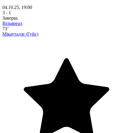
04.10.25, 19:00
3 - 1
Заверш.
Вільяреал
73’
Мікаутадзе
(Гуйє)