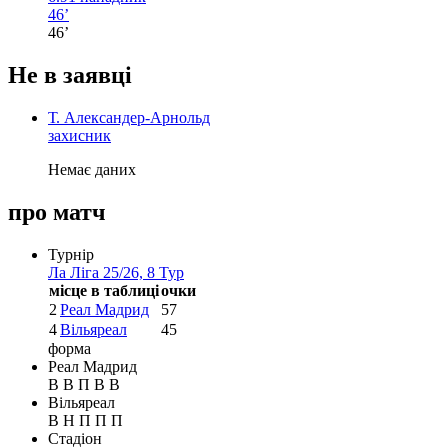
46’
46’
Не в заявці
Т. Александер-Арнольд
захисник
Немає даних
про матч
Турнір
Ла Ліга 25/26, 8 Тур
місце в таблиці
очки
2
Реал Мадрид
57
4
Вільяреал
45
форма
Реал Мадрид
В
В
П
В
В
Вільяреал
В
Н
П
П
П
Стадіон