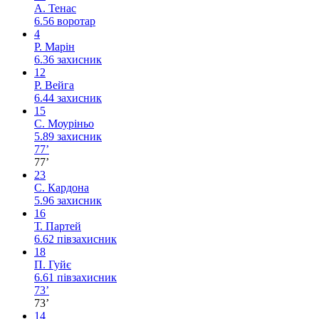
А. Тенас
6.56
воротар
4
Р. Марін
6.36
захисник
12
Р. Вейга
6.44
захисник
15
С. Моуріньо
5.89
захисник
77’
77’
23
С. Кардона
5.96
захисник
16
Т. Партей
6.62
півзахисник
18
П. Гуйє
6.61
півзахисник
73’
73’
14