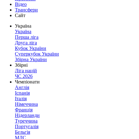
Відео
Трансфери
Сайт
Україна
Україна
Перша ліга
Друга ліга
Кубок України
Суперкубок України
Збірна України
Збірні
Ліга націй
ЧС 2026
Чемпіонати
Англія
Іспанія
Італія
Німеччина
Франція
Нідерланди
Туреччина
Португалія
Бельгія
МЛС