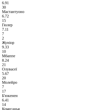
6.91
30
Мастантуоно
6.72
15
Гюлер
7.11
7
2
Жуніор
9.33
10
Мбаппе
8.24
21
Олувасеї
5.67
20
Молейро
7
17
Б'юкенен
6.41
14
Комесанья