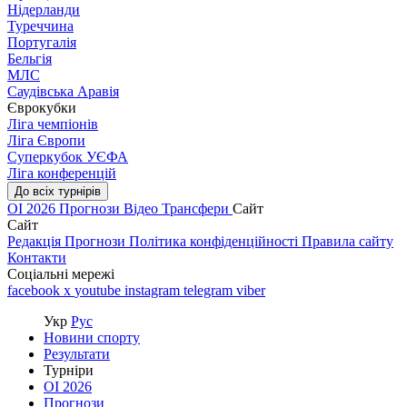
Нідерланди
Туреччина
Португалія
Бельгія
МЛС
Саудівська Аравія
Єврокубки
Ліга чемпіонів
Ліга Європи
Суперкубок УЄФА
Ліга конференцій
До всіх турнірів
ОІ 2026
Прогнози
Відео
Трансфери
Сайт
Сайт
Редакція
Прогнози
Політика конфіденційності
Правила сайту
Контакти
Соціальні мережі
facebook
x
youtube
instagram
telegram
viber
Укр
Рус
Новини спорту
Результати
Турніри
ОІ 2026
Прогнози