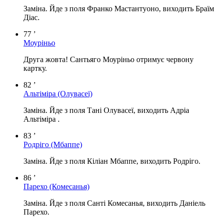
Заміна. Йде з поля Франко Мастантуоно, виходить Браїм
Діас.
77 ’
Моуріньо
Друга жовта! Сантьяго Моуріньо отримує червону
картку.
82 ’
Альтіміра
(Олувасеї)
Заміна. Йде з поля Тані Олувасеї, виходить Адріа
Альтіміра .
83 ’
Родріго
(Мбаппе)
Заміна. Йде з поля Кіліан Мбаппе, виходить Родріго.
86 ’
Парехо
(Комесанья)
Заміна. Йде з поля Санті Комесанья, виходить Даніель
Парехо.