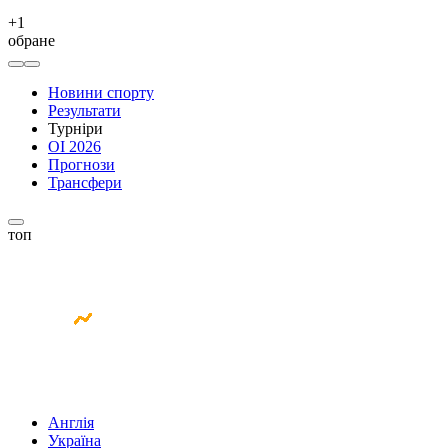
+
1
обране
Новини спорту
Результати
Турніри
ОІ 2026
Прогнози
Трансфери
топ
Англія
Україна