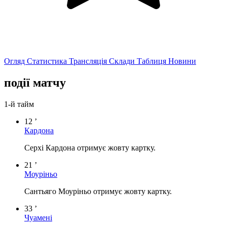
Огляд
Статистика
Трансляція
Склади
Таблиця
Новини
події матчу
1-й тайм
12 ’
Кардона
Серхі Кардона отримує жовту картку.
21 ’
Моуріньо
Сантьяго Моуріньо отримує жовту картку.
33 ’
Чуамені