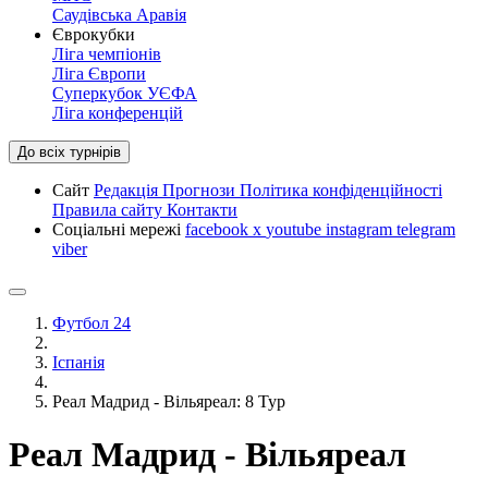
Саудівська Аравія
Єврокубки
Ліга чемпіонів
Ліга Європи
Суперкубок УЄФА
Ліга конференцій
До всіх турнірів
Сайт
Редакція
Прогнози
Політика конфіденційності
Правила сайту
Контакти
Соціальні мережі
facebook
x
youtube
instagram
telegram
viber
Футбол 24
Іспанія
Реал Мадрид - Вільяреал: 8 Тур
Реал Мадрид - Вільяреал