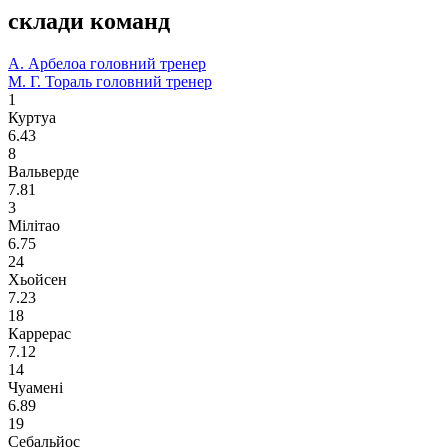
склади команд
А. Арбелоа
головний тренер
М. Г. Тораль
головний тренер
1
Куртуа
6.43
8
Вальверде
7.81
3
Мілітао
6.75
24
Хьойсен
7.23
18
Каррерас
7.12
14
Чуамені
6.89
19
Себальйос