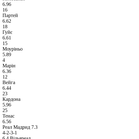
6.96
16
Партей
6.62
18
Гуйє
6.61
15
Моуріньо
5.89
4
Марін
6.36
12
Вейга
6.44
23
Кардона
5.96
25
Тенас
6.56
Реал Мадрид
7.3
4-2-3-1
6.4
Вільяреал