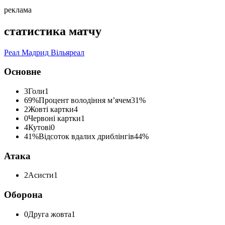
реклама
статистика матчу
Реал Мадрид
Вільяреал
Основне
3
Голи
1
69%
Процент володіння м’ячем
31%
2
Жовті картки
4
0
Червоні картки
1
4
Кутові
0
41%
Відсоток вдалих дриблінгів
44%
Атака
2
Асисти
1
Оборона
0
Друга жовта
1