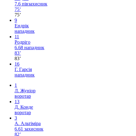
7.6
півзахисник
75’
75’
9
Ендрік
нападник
11
Родріго
6.68
нападник
83’
83’
16
Г. Гарсія
нападник
1
Л. Жуніор
воротар
13
Д. Конде
воротар
3
А. Альтіміра
6.61
захисник
82’