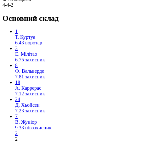
4-4-2
Основний склад
1
Т. Куртуа
6.43
воротар
3
Е. Мілітао
6.75
захисник
8
Ф. Вальверде
7.81
захисник
18
А. Каррерас
7.12
захисник
24
Д. Хьойсен
7.23
захисник
7
В. Жуніор
9.33
півзахисник
2
2