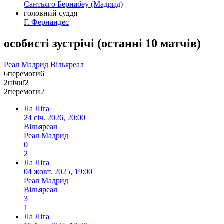
Сантьяго Бернабеу
(Мадрид)
головний суддя
Г. Фернандес
особисті зустрічі
(
останні 10 матчів
)
Реал Мадрид
Вільяреал
6
перемоги
6
2
нічиї
2
2
перемоги
2
Ла Ліга
24 січ. 2026, 20:00
Вільяреал
Реал Мадрид
0
2
Ла Ліга
04 жовт. 2025, 19:00
Реал Мадрид
Вільяреал
3
1
Ла Ліга