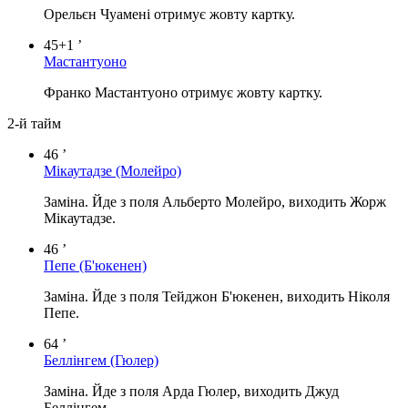
Орельєн Чуамені отримує жовту картку.
45+1 ’
Мастантуоно
Франко Мастантуоно отримує жовту картку.
2-й тайм
46 ’
Мікаутадзе
(Молейро)
Заміна. Йде з поля Альберто Молейро, виходить Жорж
Мікаутадзе.
46 ’
Пепе
(Б'юкенен)
Заміна. Йде з поля Тейджон Б'юкенен, виходить Ніколя
Пепе.
64 ’
Беллінгем
(Гюлер)
Заміна. Йде з поля Арда Гюлер, виходить Джуд
Беллінгем.