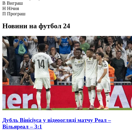
В
Виграш
Н
Нічия
П
Програш
Новини на футбол 24
Дубль Вінісіуса у відеоогляді матчу Реал –
Вільяреал – 3:1