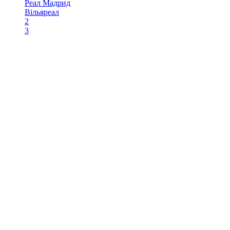
Реал Мадрид
Вільяреал
2
3