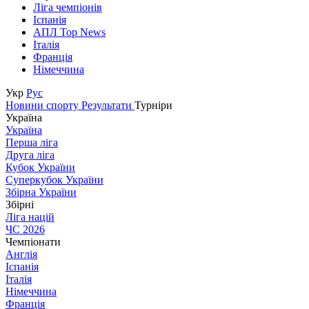
Ліга чемпіонів
Іспанія
АПЛ Top News
Італія
Франція
Німеччина
Укр
Рус
Новини спорту
Результати
Турніри
Україна
Україна
Перша ліга
Друга ліга
Кубок України
Суперкубок України
Збірна України
Збірні
Ліга націй
ЧС 2026
Чемпіонати
Англія
Іспанія
Італія
Німеччина
Франція