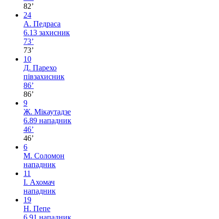
82’
24
А. Педраса
6.13
захисник
73’
73’
10
Д. Парехо
півзахисник
86’
86’
9
Ж. Мікаутадзе
6.89
нападник
46’
46’
6
М. Соломон
нападник
11
І. Ахомач
нападник
19
Н. Пепе
6.91
нападник