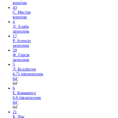
воротар
43
С. Местре
воротар
4
Д. Алаба
захисник
17
Р. Асенсіо
захисник
20
Ф. Гарсія
захисник
5
Д. Беллінгем
6.71
півзахисник
64’
64’
6
Е. Камавінга
6.6
півзахисник
64’
64’
21
Б. Діас