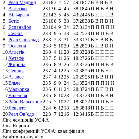
2
Реал Мадрид
23
18
3
2
57
49:18
57
В
В
В
В
В
3
Атлетіко
23
13
6
4
45
38:18
45
П
Н
В
В
Н
4
Вільяреал
22
14
3
5
45
43:24
45
В
Н
П
П
В
5
Бетіс
23
10
8
5
38
37:28
38
В
В
П
В
Н
6
Еспаньйол
23
10
4
9
34
27:31
34
П
П
П
П
Н
7
Сельта
23
8
9
6
33
30:25
33
П
Н
П
В
В
8
Реал Сосьєдад
23
8
7
8
31
33:31
31
В
Н
В
В
В
9
Осасуна
23
8
5
10
29
28:28
29
В
Н
В
В
П
10
Атлетік
23
8
4
11
28
25:33
28
В
Н
П
П
Н
11
Хетафе
23
7
5
11
26
18:27
26
В
Н
Н
П
П
12
Жирона
23
6
8
9
26
22:37
26
Н
П
Н
В
В
13
Севілья
23
7
4
12
25
30:38
25
Н
П
В
Н
П
14
Алавес
23
7
4
12
25
20:29
25
П
В
В
П
П
15
Ельче
23
5
9
9
24
31:35
24
П
П
П
Н
Н
16
Мальорка
23
6
6
11
24
28:37
24
П
В
П
В
П
17
Валенсія
23
5
8
10
23
23:37
23
П
П
В
В
Н
18
Райо Вальєкано
22
5
7
10
22
18:30
22
П
П
П
В
Н
19
Леванте
22
4
6
12
18
26:38
18
П
Н
В
П
Н
20
Реал Ов’єдо
22
3
7
12
16
12:34
16
В
П
П
Н
Н
Ліга чемпіонів УЄФА
Ліга Європи
Ліга конференцій УЄФА: кваліфікація
Виліт в нижчу лігу