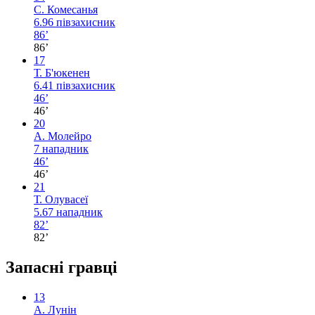
С. Комесанья
6.96
півзахисник
86’
86’
17
Т. Б'юкенен
6.41
півзахисник
46’
46’
20
А. Молейро
7
нападник
46’
46’
21
Т. Олувасеї
5.67
нападник
82’
82’
Запасні гравці
13
А. Лунін