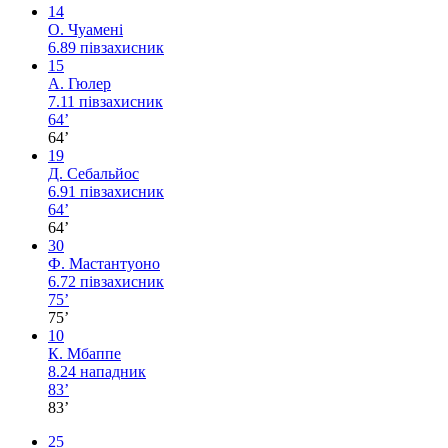
14
О. Чуамені
6.89
півзахисник
15
А. Гюлер
7.11
півзахисник
64’
64’
19
Д. Себальйос
6.91
півзахисник
64’
64’
30
Ф. Мастантуоно
6.72
півзахисник
75’
75’
10
К. Мбаппе
8.24
нападник
83’
83’
25