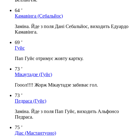
64 ’
Камавінга
(Себальйос)
Заміна. Йде з поля Дані Себальйос, виходить Едуардо
Камавінга.
69 ’
Гуйє
Пап Гуйє отримує жовту картку.
73 ’
Мікаутадзе
(Гуйє)
Гооол!!!! Жорж Мікаутадзе забиває гол.
73 ’
Педраса
(Гуйє)
Заміна. Йде з поля Пап Гуйє, виходить Альфонсо
Педраса.
75 ’
Діас
(Мастантуоно)