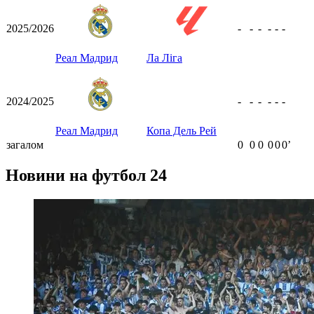
2025/2026
-
-
-
-
-
-
Реал Мадрид
Ла Ліга
2024/2025
-
-
-
-
-
-
Реал Мадрид
Копа Дель Рей
загалом
0
0
0
0
0
0ʼ
Новини на футбол 24