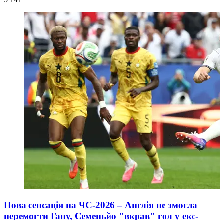
Нова сенсація на ЧС-2026 – Англія не змогла
перемогти Гану, Семеньйо "вкрав" гол у екс-