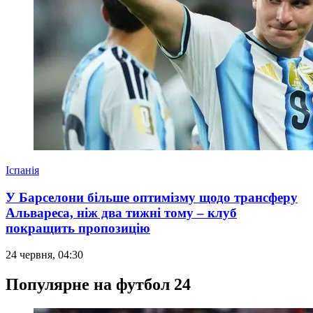
Іспанія
У Барселони більше оптимізму щодо трансферу
Альвареса, ніж два тижні тому – клуб
покращить пропозицію
24 червня, 04:30
Популярне на футбол 24