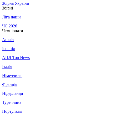
Збірна України
Збірні
Ліга націй
ЧС 2026
Чемпіонати
Англія
Іспанія
АПЛ Top News
Італія
Німеччина
Франція
Нідерланди
Туреччина
Португалія