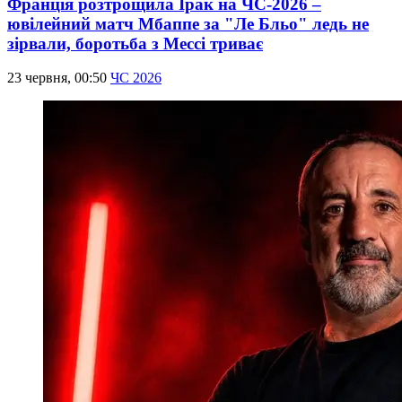
Франція розтрощила Ірак на ЧС-2026 –
ювілейний матч Мбаппе за "Ле Бльо" ледь не
зірвали, боротьба з Мессі триває
23 червня, 00:50
ЧС 2026