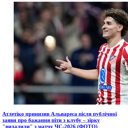
Атлетіко принизив Альвареса після публічної
заяви про бажання піти з клубу – зірку
"видалили" з матчу ЧС-2026 (ФОТО)