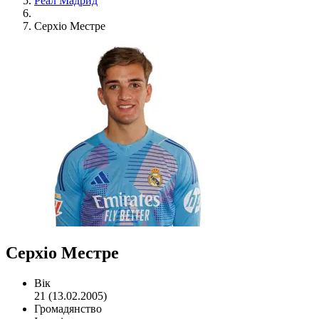
Реал Мадрид
Серхіо Местре
Серхіо Местре
Вік
21 (13.02.2005)
Громадянство