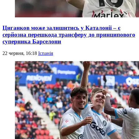
Циганков може залишитись у Каталонії – є
серйозна перешкода трансферу до принципового
суперника Барселони
22 червня, 16:18
Іспанія