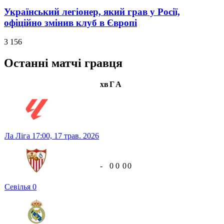
Український легіонер, який грав у Росії,
офіційно змінив клуб в Європі
3 156
Останні матчі гравця
хв
Г
А
Ла Ліга
17:00,
17 трав. 2026
-
0
0
0
0
Севілья
0