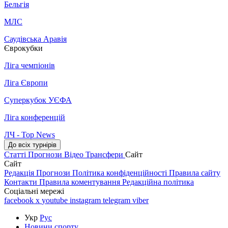
Бельгія
МЛС
Саудівська Аравія
Єврокубки
Ліга чемпіонів
Ліга Європи
Суперкубок УЄФА
Ліга конференцій
ЛЧ - Top News
До всіх турнірів
Статті
Прогнози
Відео
Трансфери
Сайт
Сайт
Редакція
Прогнози
Політика конфіденційності
Правила сайту
Контакти
Правила коментування
Редакційна політика
Соціальні мережі
facebook
x
youtube
instagram
telegram
viber
Укр
Рус
Новини спорту