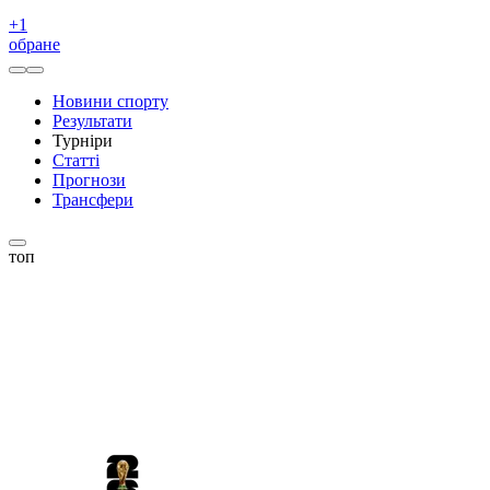
+
1
обране
Новини спорту
Результати
Турніри
Статті
Прогнози
Трансфери
топ