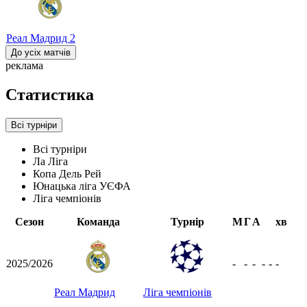
Реал Мадрид
2
До усіх матчів
реклама
Статистика
Всі турніри
Всі турніри
Ла Ліга
Копа Дель Рей
Юнацька ліга УЄФА
Ліга чемпіонів
Сезон
Команда
Турнір
М
Г
А
хв
2025/2026
-
-
-
-
-
-
Реал Мадрид
Ліга чемпіонів