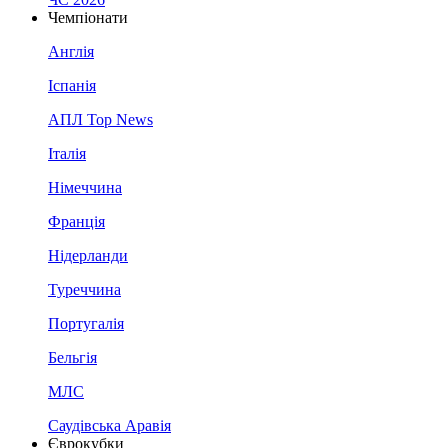
Чемпіонати
Англія
Іспанія
АПЛ Top News
Італія
Німеччина
Франція
Нідерланди
Туреччина
Португалія
Бельгія
МЛС
Саудівська Аравія
Єврокубки