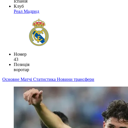
Іспанія
Клуб
Реал Мадрид
Номер
43
Позиція
воротар
Основне
Матчі
Статистика
Новини
трансфери