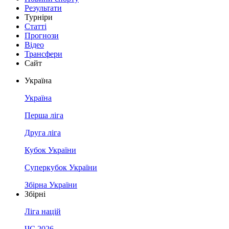
Результати
Турніри
Статті
Прогнози
Відео
Трансфери
Сайт
Україна
Україна
Перша ліга
Друга ліга
Кубок України
Суперкубок України
Збірна України
Збірні
Ліга націй
ЧС 2026