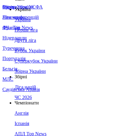
Збірна України
Італія
Суперкубок УЄФА
Україна
Німеччина
Ліга конференцій
Україна
Франція
ЛЧ - Top News
Перша ліга
Нідерланди
Друга ліга
Туреччина
Кубок України
Португалія
Суперкубок України
Бельгія
Збірна України
Збірні
МЛС
Ліга націй
Саудівська Аравія
ЧС 2026
Чемпіонати
Англія
Іспанія
АПЛ Top News