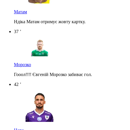
Матам
Ндіка Матам отримує жовту картку.
37 ’
Морозко
Гооол!!!! Євгеній Морозко забиває гол.
42 ’