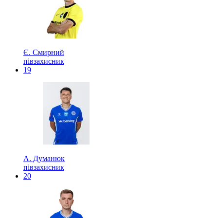
Є. Смирний
півзахисник
19
А. Думанюк
півзахисник
20