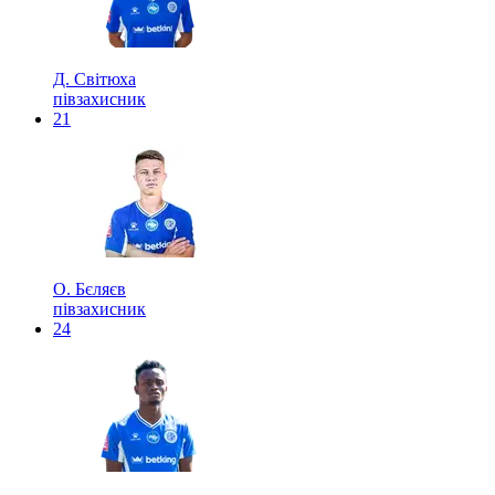
Д. Світюха
півзахисник
21
О. Бєляєв
півзахисник
24