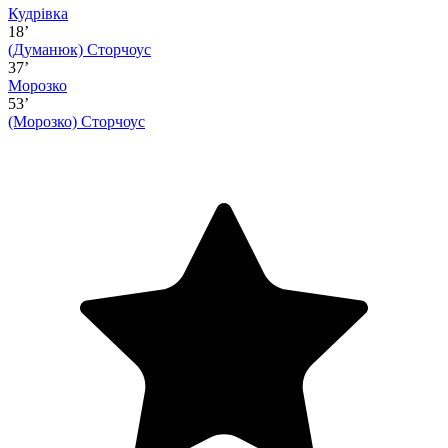
Кудрівка
18’
(Думанюк)
Сторчоус
37’
Морозко
53’
(Морозко)
Сторчоус