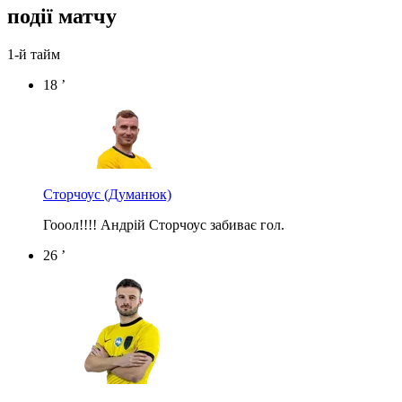
події матчу
1-й тайм
18 ’
Сторчоус
(Думанюк)
Гооол!!!! Андрій Сторчоус забиває гол.
26 ’