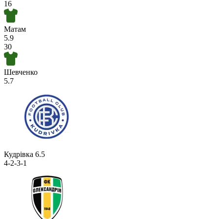
16
Матам
5.9
30
Шевченко
5.7
Кудрівка
6.5
4-2-3-1