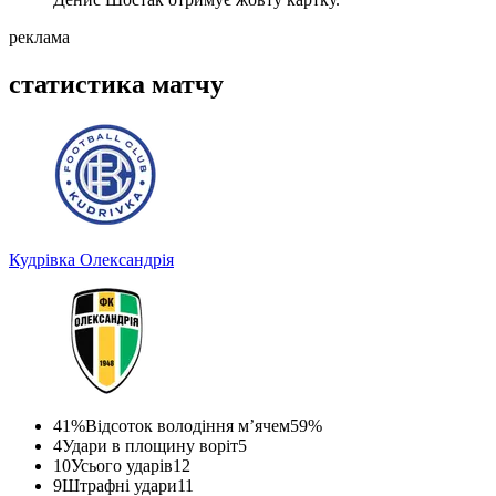
реклама
статистика матчу
Кудрівка
Олександрія
41%
Відсоток володіння м’ячем
59%
4
Удари в площину воріт
5
10
Усього ударів
12
9
Штрафні удари
11