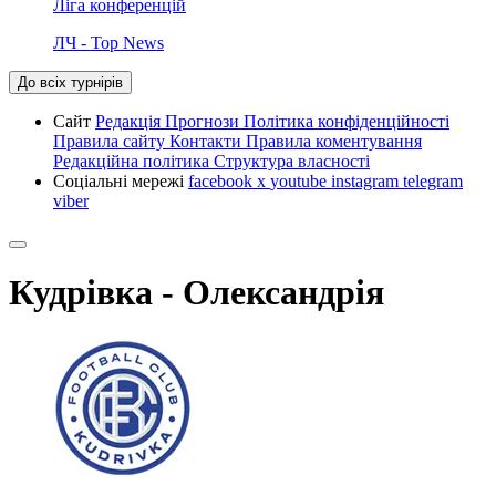
Ліга конференцій
ЛЧ - Top News
До всіх турнірів
Сайт
Редакція
Прогнози
Політика конфіденційності
Правила сайту
Контакти
Правила коментування
Редакційна політика
Структура власності
Соціальні мережі
facebook
x
youtube
instagram
telegram
viber
Кудрівка - Олександрія