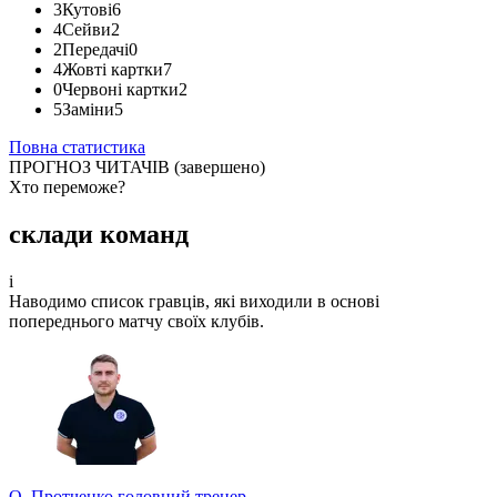
3
Кутові
6
4
Сейви
2
2
Передачі
0
4
Жовті картки
7
0
Червоні картки
2
5
Заміни
5
Повна статистика
ПРОГНОЗ ЧИТАЧІВ
(завершено)
Хто переможе?
Найпопулярніший рахунок
склади команд
Сформований за прогнозами учасників турніру прогнозистів.
i
Долучайтеся до конкурсу та вигравайте класні призи!
Наводимо список гравців, які виходили в основі
попереднього матчу своїх клубів.
0 - 1
О. Протченко
головний тренер