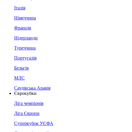
Італія
Німеччина
Франція
Нідерланди
Туреччина
Португалія
Бельгія
МЛС
Саудівська Аравія
Єврокубки
Ліга чемпіонів
Ліга Європи
Суперкубок УЄФА