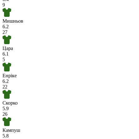
9
Мишньов
6.2
27
Цара
6.1
5
Енріке
6.2
22
Скорко
5.9
26
Кампуш
5.8