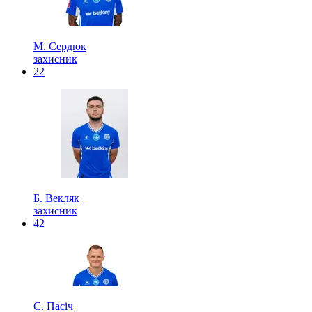
М. Сердюк
захисник
22
Б. Векляк
захисник
42
Є. Пасіч