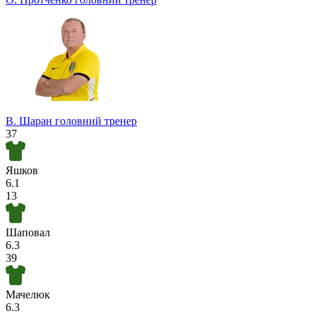
Турнір прогнозистів
В. Шаран
головний тренер
37
Яшков
6.1
13
Шаповал
6.3
39
Мачелюк
6.3