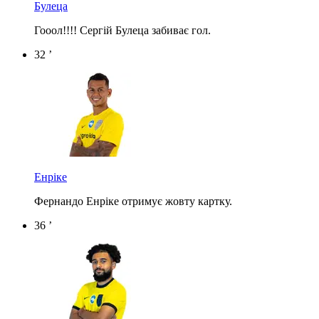
Булеца
Гооол!!!! Сергій Булеца забиває гол.
32 ’
Енріке
Фернандо Енріке отримує жовту картку.
36 ’