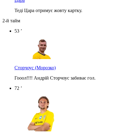
Цара
Теді Цара отримує жовту картку.
2-й тайм
53 ’
Сторчоус
(Морозко)
Гооол!!!! Андрій Сторчоус забиває гол.
72 ’