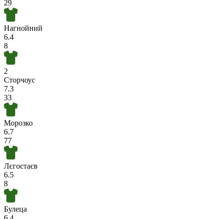
29
Нагнойний
6.4
8
2
Сторчоус
7.3
33
Морозко
6.7
77
Лєгостаєв
6.5
8
Булеца
6.4