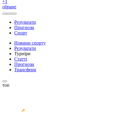
+
1
обране
Результати
Прогнози
Спорт
Новини спорту
Результати
Турніри
Статті
Прогнози
Трансфери
топ