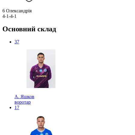
6
Олександрія
4-1-4-1
Основний склад
37
А. Яшков
воротар
17