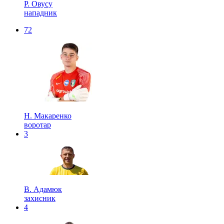
Р. Овусу
нападник
72
Н. Макаренко
воротар
3
В. Адамюк
захисник
4