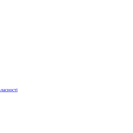
ласності