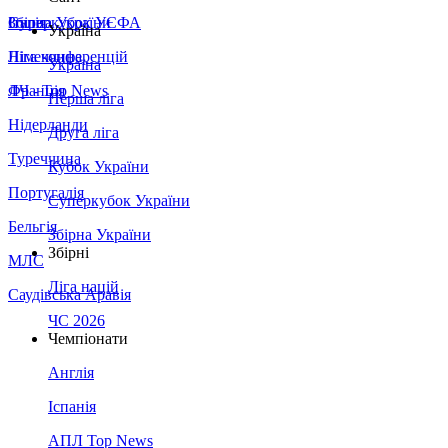
Збірна України
Італія
Суперкубок УЄФА
Україна
Німеччина
Ліга конференцій
Україна
Франція
ЛЧ - Top News
Перша ліга
Нідерланди
Друга ліга
Туреччина
Кубок України
Португалія
Суперкубок України
Бельгія
Збірна України
Збірні
МЛС
Ліга націй
Саудівська Аравія
ЧС 2026
Чемпіонати
Англія
Іспанія
АПЛ Top News