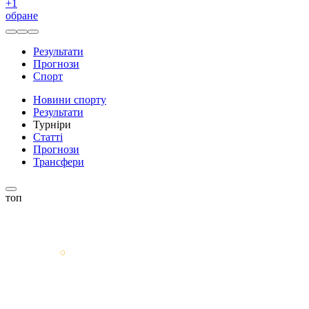
+
1
обране
Результати
Прогнози
Спорт
Новини спорту
Результати
Турніри
Статті
Прогнози
Трансфери
топ