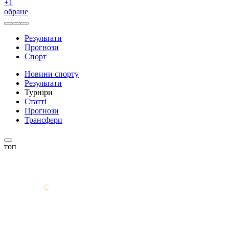
+
1
обране
Результати
Прогнози
Спорт
Новини спорту
Результати
Турніри
Статті
Прогнози
Трансфери
топ