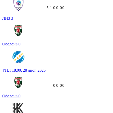
5
ʼ
0
0
0
0
ЛНЗ
3
Оболонь
0
УПЛ
18:00,
28 лист. 2025
-
0
0
0
0
Оболонь
0