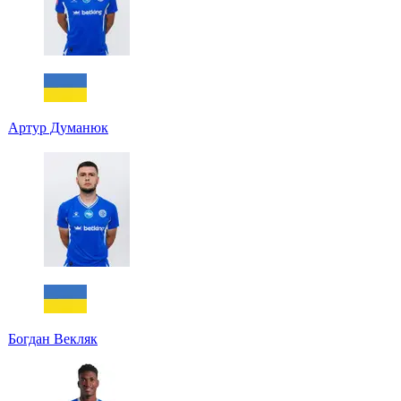
Артур Думанюк
Богдан Векляк