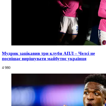
Мудрик зацікавив три клуби АПЛ – Челсі не
поспішає вирішувати майбутнє українця
4 980