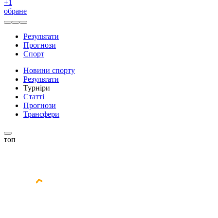
+
1
обране
Результати
Прогнози
Спорт
Новини спорту
Результати
Турніри
Статті
Прогнози
Трансфери
топ