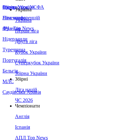
Збірна України
Італія
Суперкубок УЄФА
Україна
Німеччина
Ліга конференцій
Україна
Франція
ЛЧ - Top News
Перша ліга
Нідерланди
Друга ліга
Туреччина
Кубок України
Португалія
Суперкубок України
Бельгія
Збірна України
Збірні
МЛС
Ліга націй
Саудівська Аравія
ЧС 2026
Чемпіонати
Англія
Іспанія
АПЛ Top News