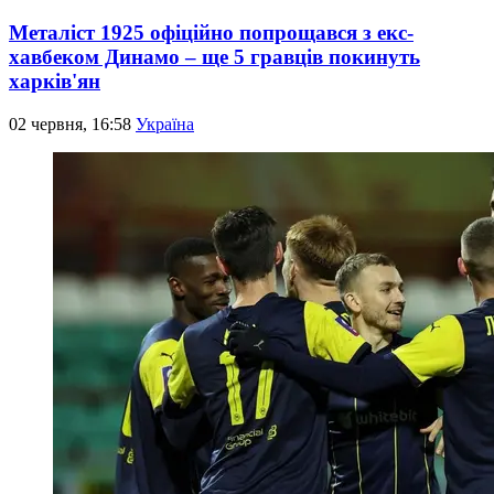
Металіст 1925 офіційно попрощався з екс-
хавбеком Динамо – ще 5 гравців покинуть
харків'ян
02 червня, 16:58
Україна