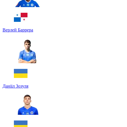
Верлей Баррера
Данііл Зозуля