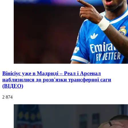
Вінісіус уже в Мадриді – Реал і Арсенал
наблизилися до розв'язки трансферної саги
(ВІДЕО)
2 874