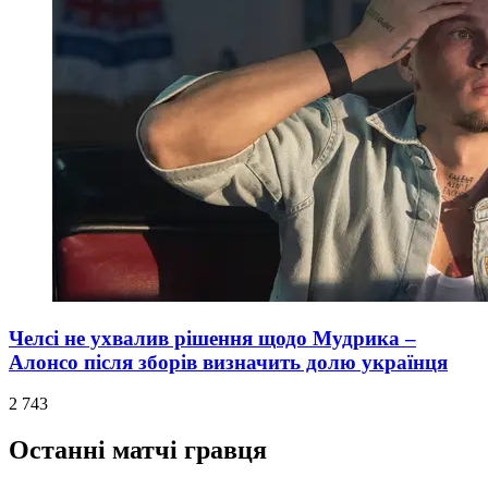
Челсі не ухвалив рішення щодо Мудрика –
Алонсо після зборів визначить долю українця
2 743
Останні матчі гравця