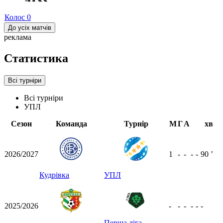
Колос
0
До усіх матчів
реклама
Статистика
Всі турніри
Всі турніри
УПЛ
Сезон
Команда
Турнір
М
Г
А
хв
2026/2027
1
-
-
-
-
90
ʼ
Кудрівка
УПЛ
2025/2026
-
-
-
-
-
-
Перша ліга