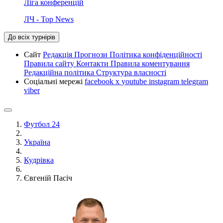
Ліга конференцій
ЛЧ - Top News
До всіх турнірів
Сайт
Редакція
Прогнози
Політика конфіденційності
Правила сайту
Контакти
Правила коментування
Редакційна політика
Структура власності
Соціальні мережі
facebook
x
youtube
instagram
telegram
viber
Футбол 24
Україна
Кудрівка
Євгеній Пасіч