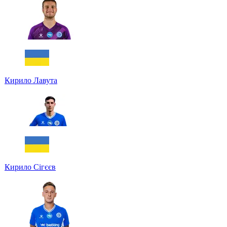
Кирило Лавута
Кирило Сігєєв