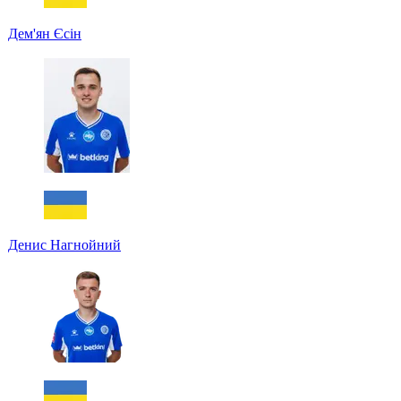
Дем'ян Єсін
Денис Нагнойний