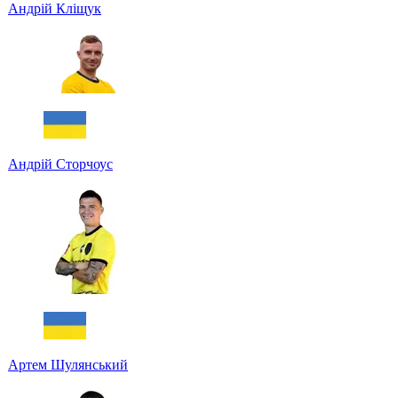
Андрій Кліщук
Андрій Сторчоус
Артем Шулянський