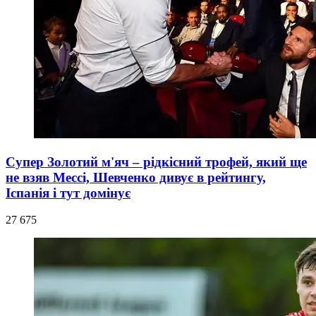
Супер Золотий м'яч – рідкісний трофей, який ще
не взяв Мессі, Шевченко дивує в рейтингу,
Іспанія і тут домінує
27 675