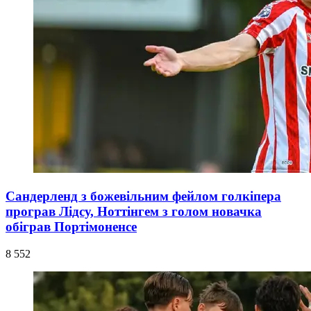
Сандерленд з божевільним фейлом голкіпера
програв Лідсу, Ноттінгем з голом новачка
обіграв Портімоненсе
8 552