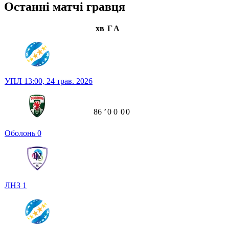
Останні матчі гравця
хв
Г
А
УПЛ
13:00,
24 трав. 2026
86
ʼ
0
0
0
0
Оболонь
0
ЛНЗ
1