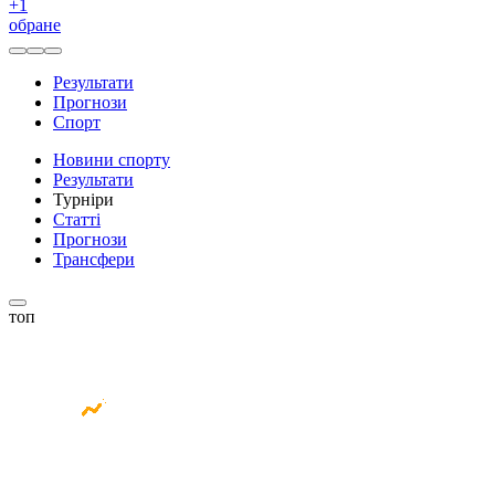
+
1
обране
Результати
Прогнози
Спорт
Новини спорту
Результати
Турніри
Статті
Прогнози
Трансфери
топ