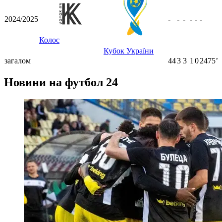
2024/2025
-
-
-
-
-
-
Колос
Кубок України
загалом
44
3
3
1
0
2475ʼ
Новини на футбол 24