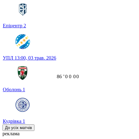
Епіцентр
2
УПЛ
13:00,
03 трав. 2026
86
ʼ
0
0
0
0
Оболонь
1
Кудрівка
1
До усіх матчів
реклама