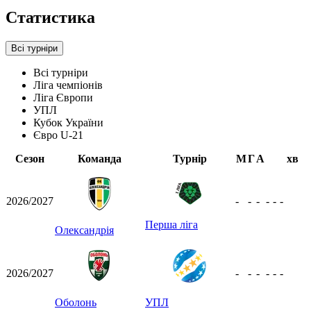
Статистика
Всі турніри
Всі турніри
Ліга чемпіонів
Ліга Європи
УПЛ
Кубок України
Євро U-21
Сезон
Команда
Турнір
М
Г
А
хв
2026/2027
-
-
-
-
-
-
Перша ліга
Олександрія
2026/2027
-
-
-
-
-
-
Оболонь
УПЛ