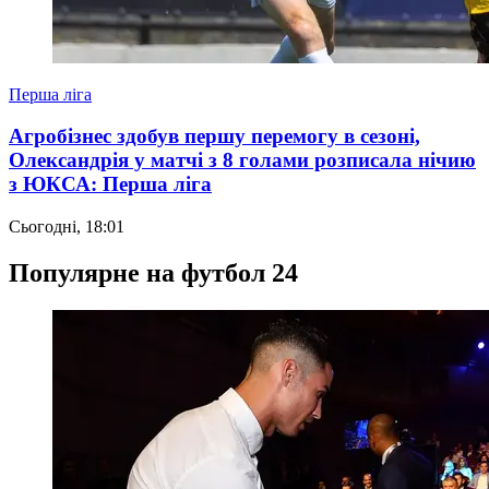
Перша ліга
Агробізнес здобув першу перемогу в сезоні,
Олександрія у матчі з 8 голами розписала нічию
з ЮКСА: Перша ліга
Сьогодні, 18:01
Популярне на футбол 24