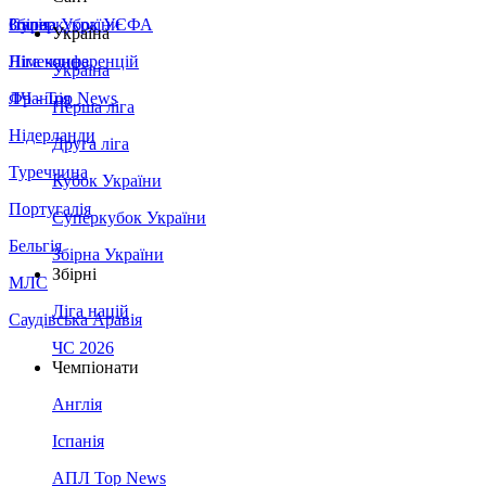
Збірна України
Італія
Суперкубок УЄФА
Україна
Німеччина
Ліга конференцій
Україна
Франція
ЛЧ - Top News
Перша ліга
Нідерланди
Друга ліга
Туреччина
Кубок України
Португалія
Суперкубок України
Бельгія
Збірна України
Збірні
МЛС
Ліга націй
Саудівська Аравія
ЧС 2026
Чемпіонати
Англія
Іспанія
АПЛ Top News