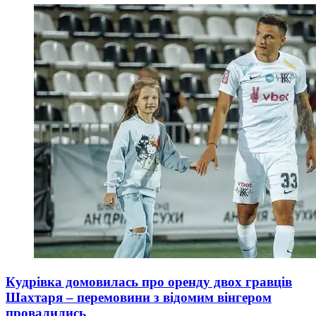
Кудрівка домовилась про оренду двох гравців
Шахтаря – перемовини з відомим вінгером
провалились