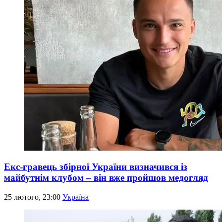
Екс-гравець збірної України визначився із
майбутнім клубом – він вже пройшов медогляд
25 лютого, 23:00
Україна