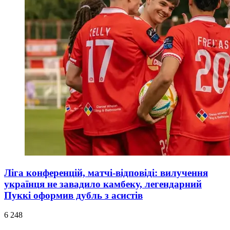
Ліга конференцій, матчі-відповіді: вилучення
українця не завадило камбеку, легендарний
Пуккі оформив дубль з асистів
6 248