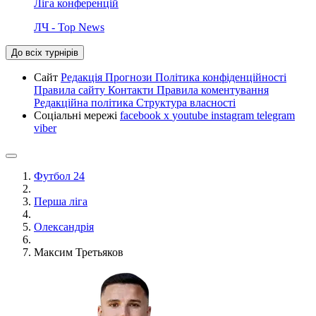
Ліга конференцій
ЛЧ - Top News
До всіх турнірів
Сайт
Редакція
Прогнози
Політика конфіденційності
Правила сайту
Контакти
Правила коментування
Редакційна політика
Структура власності
Соціальні мережі
facebook
x
youtube
instagram
telegram
viber
Футбол 24
Перша ліга
Олександрія
Максим Третьяков