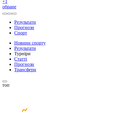
+
1
обране
Результати
Прогнози
Спорт
Новини спорту
Результати
Турніри
Статті
Прогнози
Трансфери
топ