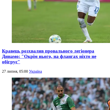
Кравець розхвалив провального легіонера
Динамо: "Окрім нього, на флангах ніхто не
обігрує"
27 липня, 05:00
Україна