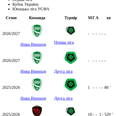
Кубок України
Юнацька ліга УЄФА
Сезон
Команда
Турнір
М
Г
А
хв
2026/2027
-
-
-
-
-
-
Перша ліга
Нива Вінниця
2026/2027
-
-
-
-
-
-
Нива Вінниця
Друга ліга
2025/2026
1
-
-
-
-
86
ʼ
Нива Вінниця
Друга ліга
2025/2026
10
-
-
1
-
529
ʼ