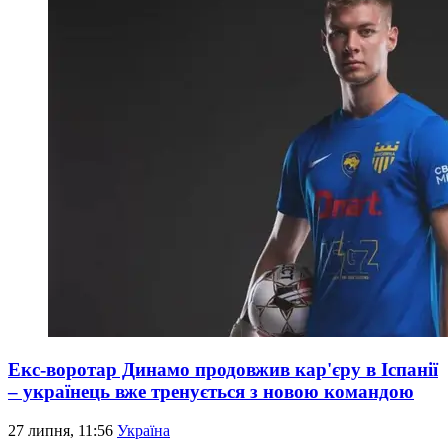
Екс-воротар Динамо продовжив кар'єру в Іспанії
– українець вже тренується з новою командою
27 липня, 11:56
Україна