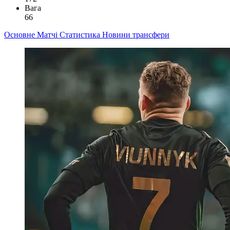
Вага
66
Основне
Матчі
Статистика
Новини
трансфери