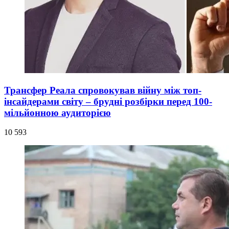
Трансфер Реала спровокував війну між топ-
інсайдерами світу – брудні розбірки перед 100-
мільйонною аудиторією
10 593