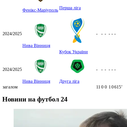
Перша ліга
Фенікс-Маріуполь
2024/2025
-
-
-
-
-
-
Нива Вінниця
Кубок України
2024/2025
-
-
-
-
-
-
Нива Вінниця
Друга ліга
загалом
11
0
0
1
0
615ʼ
Новини на футбол 24