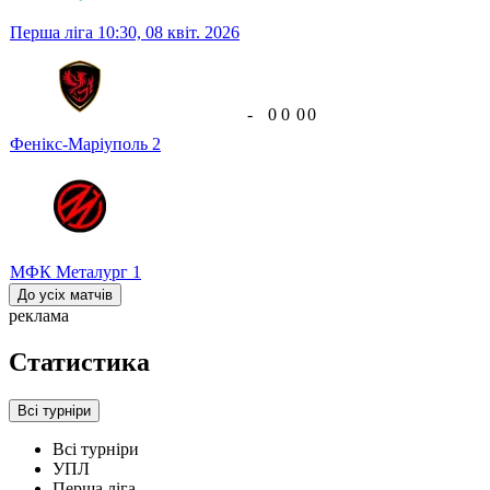
Перша ліга
10:30,
08 квіт. 2026
-
0
0
0
0
Фенікс-Маріуполь
2
МФК Металург
1
До усіх матчів
реклама
Статистика
Всі турніри
Всі турніри
УПЛ
Перша ліга