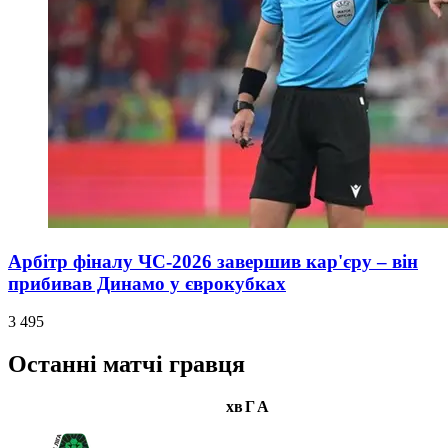
Арбітр фіналу ЧС-2026 завершив кар'єру – він
прибивав Динамо у єврокубках
3 495
Останні матчі гравця
хв
Г
А