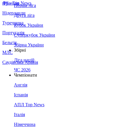
Франція
ЛЧ - Top News
Перша ліга
Нідерланди
Друга ліга
Туреччина
Кубок України
Португалія
Суперкубок України
Бельгія
Збірна України
Збірні
МЛС
Ліга націй
Саудівська Аравія
ЧС 2026
Чемпіонати
Англія
Іспанія
АПЛ Top News
Італія
Німеччина