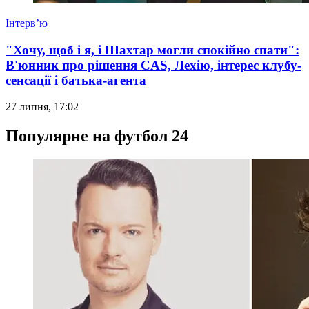
Інтерв’ю
"Хочу, щоб і я, і Шахтар могли спокійно спати":
В'юнник про рішення CAS, Лехію, інтерес клубу-
сенсації і батька-агента
27 липня, 17:02
Популярне на футбол 24