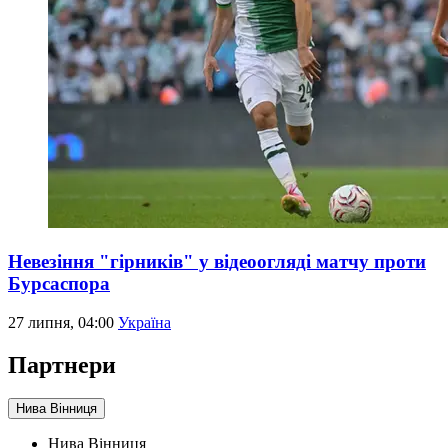
Невезіння "гірників" у відеоогляді матчу проти
Бурсаспора
27 липня, 04:00
Україна
Партнери
Нива Вінниця
Нива Вінниця