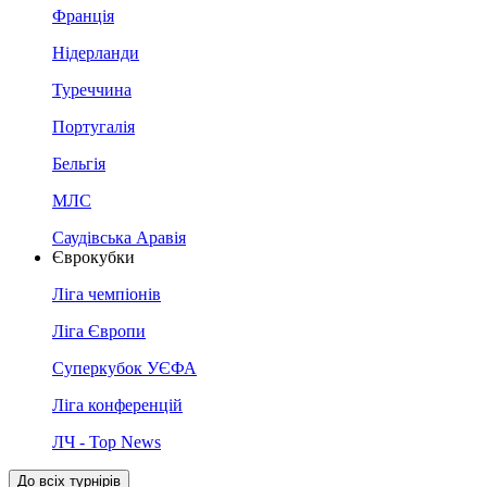
Франція
Нідерланди
Туреччина
Португалія
Бельгія
МЛС
Саудівська Аравія
Єврокубки
Ліга чемпіонів
Ліга Європи
Суперкубок УЄФА
Ліга конференцій
ЛЧ - Top News
До всіх турнірів