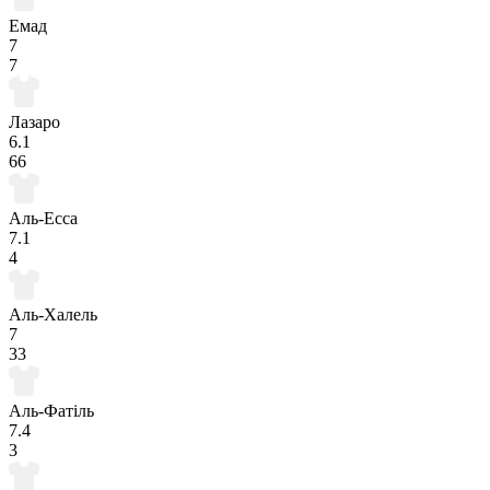
Емад
7
7
Лазаро
6.1
66
Аль-Есса
7.1
4
Аль-Халель
7
33
Аль-Фатіль
7.4
3