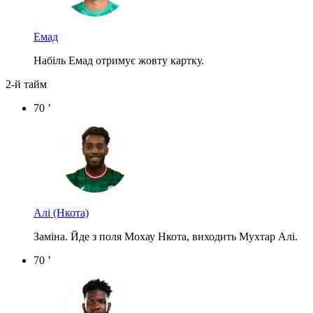
Емад
Набіль Емад отримує жовту картку.
2-й тайм
70 ’
Алі
(Нкота)
Заміна. Йде з поля Мохау Нкота, виходить Мухтар Алі.
70 ’