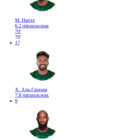
М. Нкота
6.2
півзахисник
70’
70’
17
Х. Аль-Ганнам
7.8
півзахисник
9