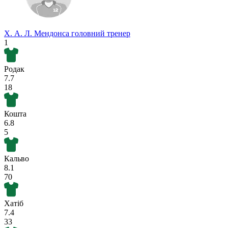
Х. А. Л. Мендонса
головний тренер
1
Родак
7.7
18
Кошта
6.8
5
Кальво
8.1
70
Хатіб
7.4
33