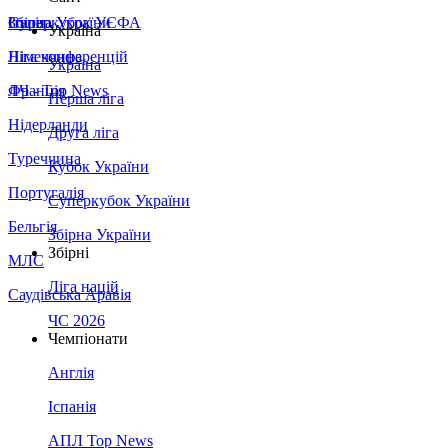
Збірна України
Італія
Суперкубок УЄФА
Україна
Німеччина
Ліга конференцій
Україна
Франція
ЛЧ - Top News
Перша ліга
Нідерланди
Друга ліга
Туреччина
Кубок України
Португалія
Суперкубок України
Бельгія
Збірна України
Збірні
МЛС
Ліга націй
Саудівська Аравія
ЧС 2026
Чемпіонати
Англія
Іспанія
АПЛ Top News