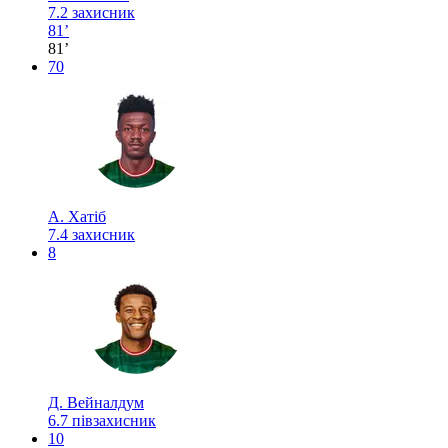
7.2
захисник
81’
81’
70
А. Хатіб
7.4
захисник
8
Д. Вейналдум
6.7
півзахисник
10