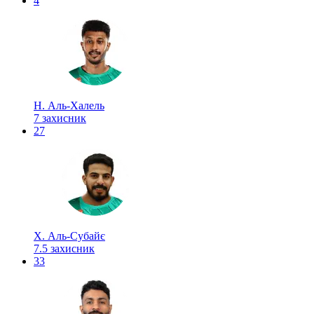
4
Н. Аль-Халель
7
захисник
27
Х. Аль-Субайє
7.5
захисник
33