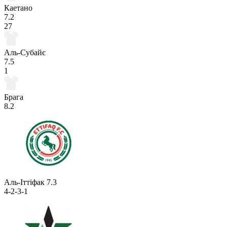
Каетано
7.2
27
Аль-Субайє
7.5
1
Брага
8.2
Аль-Іттіфак
7.3
4-2-3-1