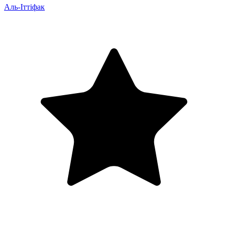
Аль-Іттіфак