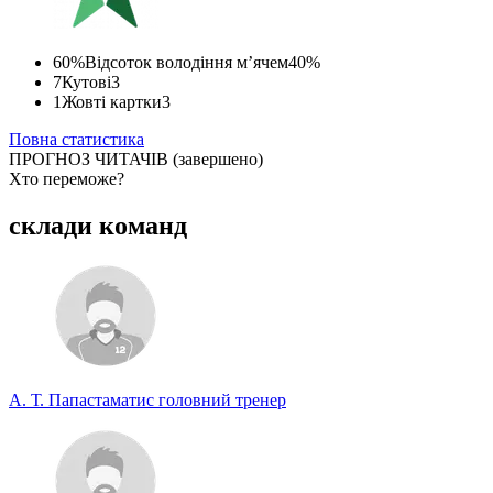
60%
Відсоток володіння м’ячем
40%
7
Кутові
3
1
Жовті картки
3
Повна статистика
ПРОГНОЗ ЧИТАЧІВ
(завершено)
Хто переможе?
Спрогнозуєте точний рахунок?
склади команд
Беріть участь у турнірі прогнозистів та здобувайте класні
призи!
Турнір прогнозистів
А. Т. Папастаматис
головний тренер