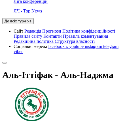
Ліга конференцій
ЛЧ - Top News
До всіх турнірів
Сайт
Редакція
Прогнози
Політика конфіденційності
Правила сайту
Контакти
Правила коментування
Редакційна політика
Структура власності
Соціальні мережі
facebook
x
youtube
instagram
telegram
viber
Аль-Іттіфак - Аль-Наджма