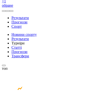
+
1
обране
Результати
Прогнози
Спорт
Новини спорту
Результати
Турніри
Статті
Прогнози
Трансфери
топ