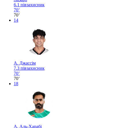
6.1
півзахисник
70’
70’
14
А. Джассім
7.3
півзахисник
70’
70’
18
А. Аль-Харабі