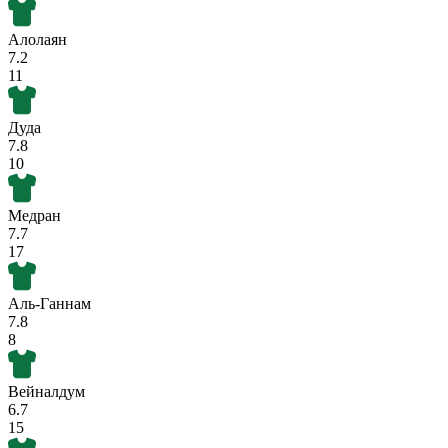
Алолаян
7.2
11
Дуда
7.8
10
Медран
7.7
17
Аль-Ганнам
7.8
8
Вейналдум
6.7
15