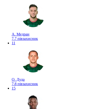
А. Медран
7.7
півзахисник
11
О. Дуда
7.8
півзахисник
15