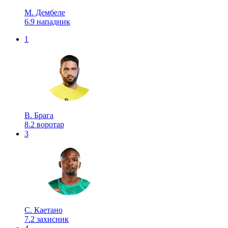
М. Дембеле
6.9
нападник
1
В. Брага
8.2
воротар
3
С. Каетано
7.2
захисник