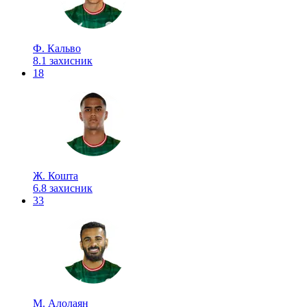
Ф. Кальво
8.1
захисник
18
Ж. Кошта
6.8
захисник
33
М. Алолаян