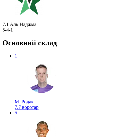
7.1
Аль-Наджма
5-4-1
Основний склад
1
М. Родак
7.7
воротар
5