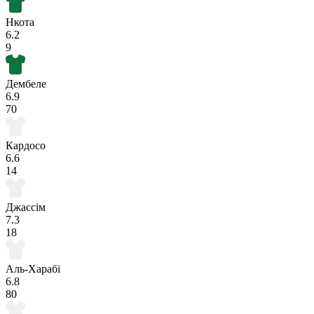
Нкота
6.2
9
Дембеле
6.9
70
Кардосо
6.6
14
Джассім
7.3
18
Аль-Харабі
6.8
80