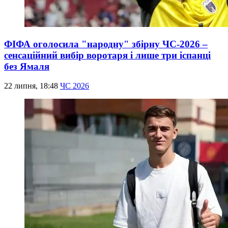
ФІФА оголосила "народну" збірну ЧС-2026 –
сенсаційний вибір воротаря і лише три іспанці
без Ямаля
22 липня, 18:48
ЧС 2026