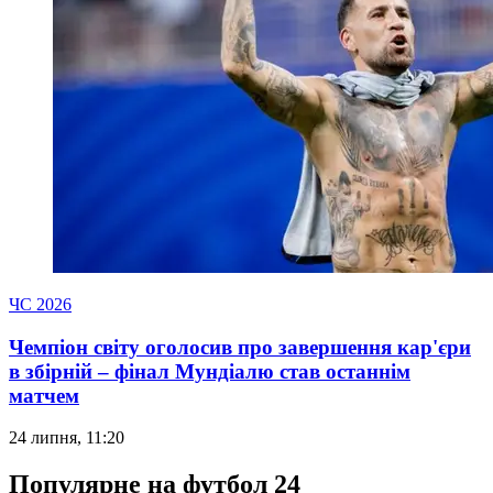
ЧС 2026
Чемпіон світу оголосив про завершення кар'єри
в збірній – фінал Мундіалю став останнім
матчем
24 липня, 11:20
Популярне на футбол 24