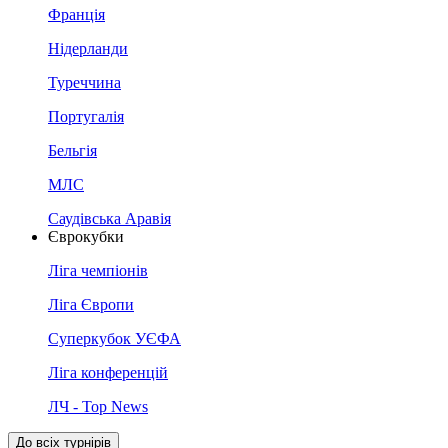
Франція
Нідерланди
Туреччина
Португалія
Бельгія
МЛС
Саудівська Аравія
Єврокубки
Ліга чемпіонів
Ліга Європи
Суперкубок УЄФА
Ліга конференцій
ЛЧ - Top News
До всіх турнірів