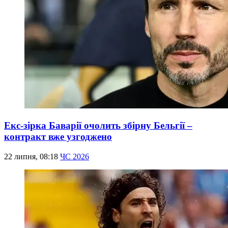
Екс-зірка Баварії очолить збірну Бельгії –
контракт вже узгоджено
22 липня, 08:18
ЧС 2026