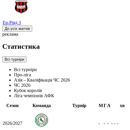
Ер-Ріяд
3
До усіх матчів
реклама
Статистика
Всі турніри
Всі турніри
Про-ліга
Азія – Кваліфікація ЧС 2026
ЧС 2026
Кубок королів
Ліга чемпіонів АФК
Сезон
Команда
Турнір
М
Г
А
хв
2026/2027
-
-
-
-
-
-