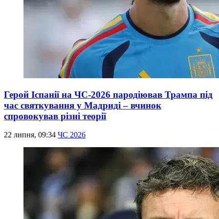
Герой Іспанії на ЧС-2026 пародіював Трампа під
час святкування у Мадриді – вчинок
спровокував різні теорії
22 липня, 09:34
ЧС 2026