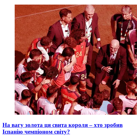
На вагу золота ця свита короля – хто зробив
Іспанію чемпіоном світу?