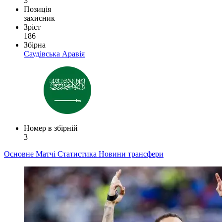
3
Позиція
захисник
Зріст
186
Збірна
Саудівська Аравія
Номер в збірній
3
Основне
Матчі
Статистика
Новини
трансфери