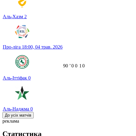
Аль-Хазм
2
Про-ліга
18:00,
04 трав. 2026
90
ʼ
0
0
1
0
Аль-Іттіфак
0
Аль-Наджма
0
До усіх матчів
реклама
Статистика