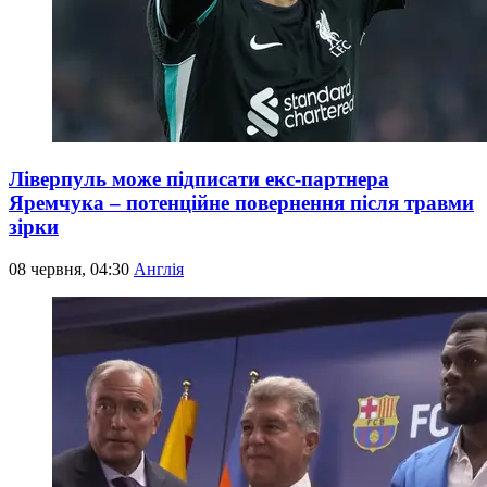
Ліверпуль може підписати екс-партнера
Яремчука – потенційне повернення після травми
зірки
08 червня, 04:30
Англія