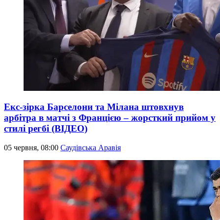
Екс-зірка Барселони та Мілана штовхнув
арбітра в матчі з Францією – жорсткий прийом у
стилі регбі (ВІДЕО)
05 червня, 08:00
Саудівська Аравія