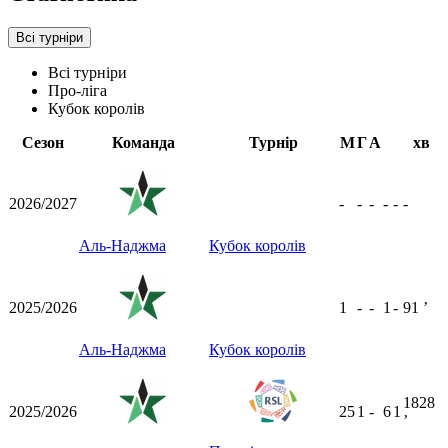
Всі турніри
Всі турніри
Про-ліга
Кубок королів
Сезон
Команда
Турнір
М
Г
А
хв
2026/2027
-
-
-
-
-
-
Аль-Наджма
Кубок королів
2025/2026
1
-
-
1
-
91
ʼ
Аль-Наджма
Кубок королів
1828
2025/2026
25
1
-
6
1
ʼ