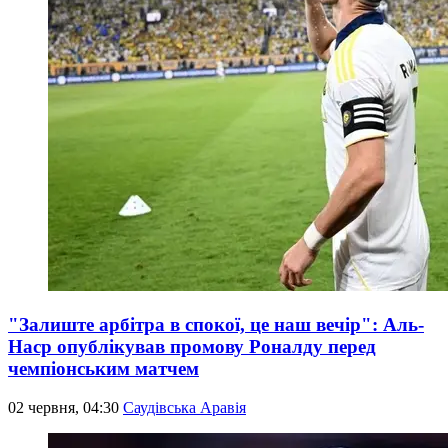
"Залиште арбітра в спокої, це наш вечір": Аль-
Наср опублікував промову Роналду перед
чемпіонським матчем
02 червня, 04:30
Саудівська Аравія