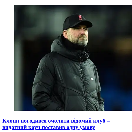
Клопп погодився очолити відомий клуб –
видатний коуч поставив одну умову