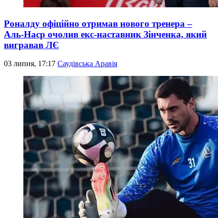
Роналду офіційно отримав нового тренера –
Аль-Наср очолив екс-наставник Зінченка, який
вигравав ЛЄ
03 липня, 17:17
Саудівська Аравія