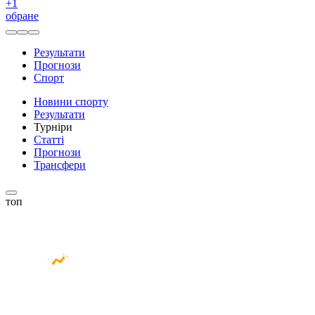
+
1
обране
Результати
Прогнози
Спорт
Новини спорту
Результати
Турніри
Статті
Прогнози
Трансфери
топ