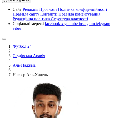
До всіх турнірів
Сайт
Редакція
Прогнози
Політика конфіденційності
Правила сайту
Контакти
Правила коментування
Редакційна політика
Структура власності
Соціальні мережі
facebook
x
youtube
instagram
telegram
viber
Футбол 24
Саудівська Аравія
Аль-Наджма
Нассер Аль-Халель