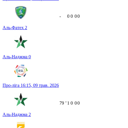
-
0
0
0
0
Аль-Фатех
2
Аль-Наджма
0
Про-ліга
16:15,
09 трав. 2026
79
ʼ
1
0
0
0
Аль-Наджма
2