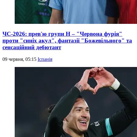
ЧС-2026: прев'ю групи Н – "Червона фурія"
проти "синіх акул", фантазії "Божевільного" та
сенсаційний дебютант
09 червня, 05:15
Іспанія