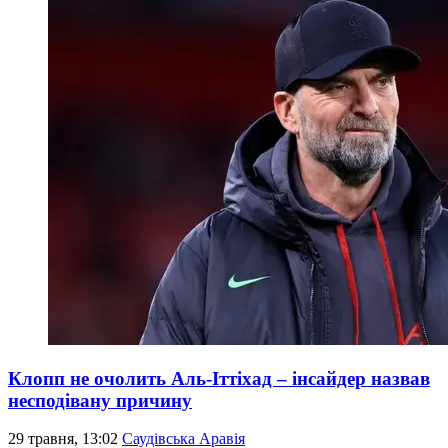
Клопп не очолить Аль-Іттіхад – інсайдер назвав
несподівану причину
29 травня, 13:02
Саудівська Аравія