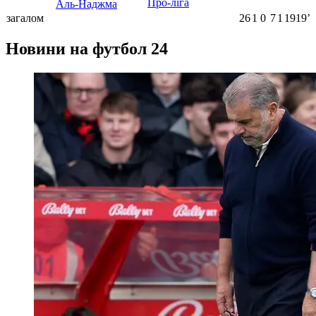
Про-ліга
Аль-Наджма
загалом
26
1
0
7
1
1919ʼ
Новини на футбол 24