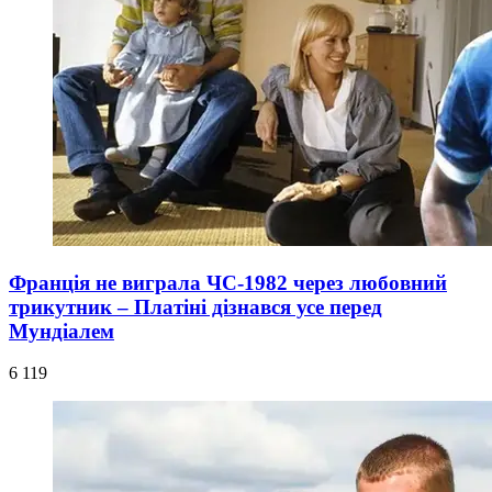
Франція не виграла ЧС-1982 через любовний
трикутник – Платіні дізнався усе перед
Мундіалем
6 119