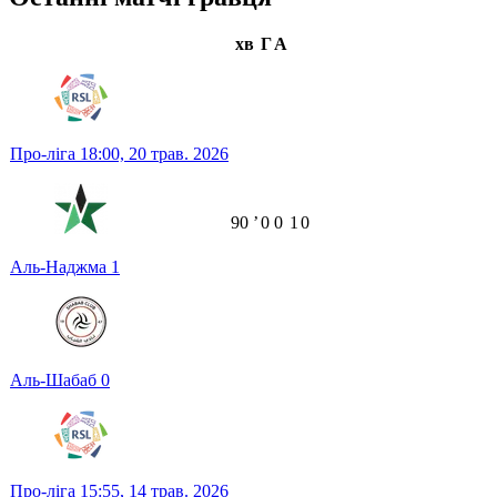
хв
Г
А
Про-ліга
18:00,
20 трав. 2026
90
ʼ
0
0
1
0
Аль-Наджма
1
Аль-Шабаб
0
Про-ліга
15:55,
14 трав. 2026