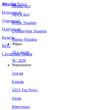
Франція
ЛЧ - Top News
Перша ліга
Нідерланди
Друга ліга
Туреччина
Кубок України
Португалія
Суперкубок України
Бельгія
Збірна України
Збірні
МЛС
Ліга націй
Саудівська Аравія
ЧС 2026
Чемпіонати
Англія
Іспанія
АПЛ Top News
Італія
Німеччина