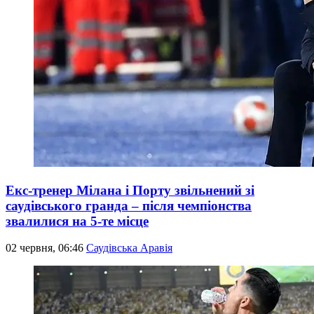
Екс-тренер Мілана і Порту звільнений зі
саудівського гранда – після чемпіонства
звалилися на 5-те місце
02 червня, 06:46
Саудівська Аравія