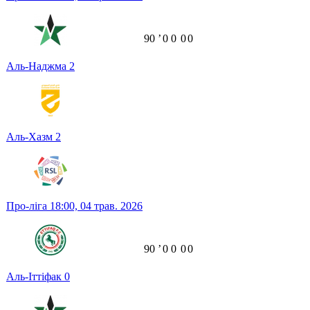
90
ʼ
0
0
0
0
Аль-Наджма
2
Аль-Хазм
2
Про-ліга
18:00,
04 трав. 2026
90
ʼ
0
0
0
0
Аль-Іттіфак
0