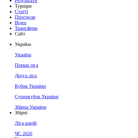
Результати
Турніри
Статті
Прогнози
Відео
Трансфери
Сайт
Україна
Україна
Перша ліга
Друга ліга
Кубок України
Суперкубок України
Збірна України
Збірні
Ліга націй
ЧС 2026