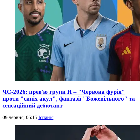
ЧС-2026: прев'ю групи Н – "Червона фурія"
проти "синіх акул", фантазії "Божевільного" та
сенсаційний дебютант
09 червня, 05:15
Іспанія