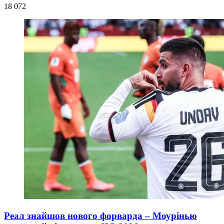
18 072
Реал знайшов нового форварда – Моурінью