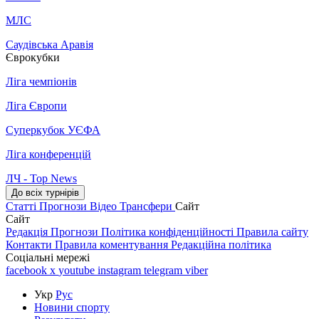
МЛС
Саудівська Аравія
Єврокубки
Ліга чемпіонів
Ліга Європи
Суперкубок УЄФА
Ліга конференцій
ЛЧ - Top News
До всіх турнірів
Статті
Прогнози
Відео
Трансфери
Сайт
Сайт
Редакція
Прогнози
Політика конфіденційності
Правила сайту
Контакти
Правила коментування
Редакційна політика
Соціальні мережі
facebook
x
youtube
instagram
telegram
viber
Укр
Рус
Новини спорту