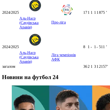
2024/2025
17
1
1
1
1
875
ʼ
Аль-Наср
Про-ліга
(Саудівська
Аравія)
2024/2025
8
1
-
1
-
511
ʼ
Аль-Наср
Ліга чемпіонів
(Саудівська
АФК
Аравія)
загалом
36
2
1
3
1
2157ʼ
Новини на футбол 24