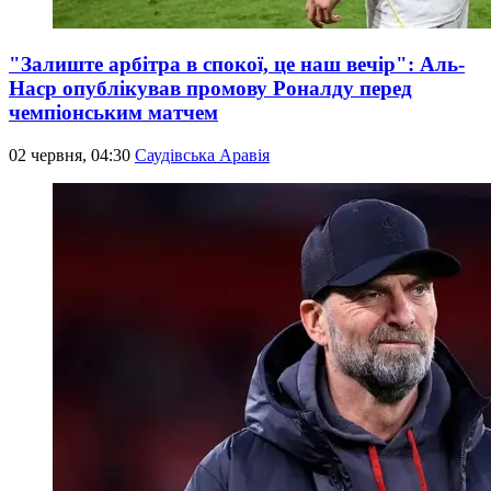
"Залиште арбітра в спокої, це наш вечір": Аль-
Наср опублікував промову Роналду перед
чемпіонським матчем
02 червня, 04:30
Саудівська Аравія