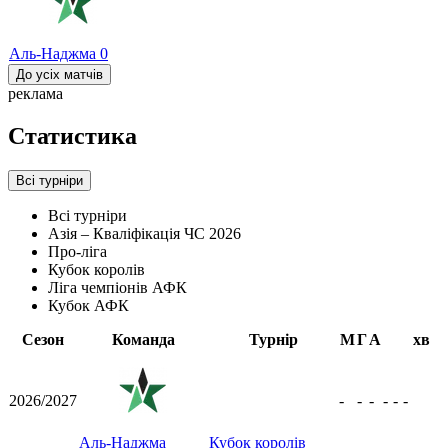
Аль-Наджма
0
До усіх матчів
реклама
Статистика
Всі турніри
Всі турніри
Азія – Кваліфікація ЧС 2026
Про-ліга
Кубок королів
Ліга чемпіонів АФК
Кубок АФК
Сезон
Команда
Турнір
М
Г
А
хв
2026/2027
-
-
-
-
-
-
Аль-Наджма
Кубок королів