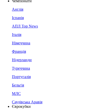
Чемпіонати
Англія
Іспанія
АПЛ Top News
Італія
Німеччина
Франція
Нідерланди
Туреччина
Португалія
Бельгія
МЛС
Саудівська Аравія
Єврокубки