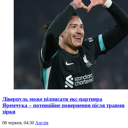
Ліверпуль може підписати екс-партнера
Яремчука – потенційне повернення після травми
зірки
08 червня, 04:30
Англія