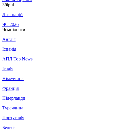
Збірні
Ліга націй
ЧС 2026
Чемпіонати
Англія
Іспанія
АПЛ Top News
Італія
Німеччина
Франція
Нідерланди
Туреччина
Португалія
Бельгія