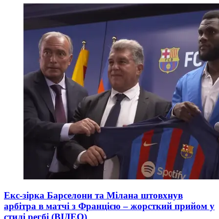
Екс-зірка Барселони та Мілана штовхнув
арбітра в матчі з Францією – жорсткий прийом у
стилі регбі (ВІДЕО)