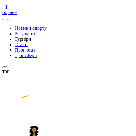
+
1
обране
Новини спорту
Результати
Турніри
Статті
Прогнози
Трансфери
топ