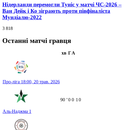
Нідерланди перемогли Туніс у матчі ЧС-2026 –
Ван Дейк і Ко зіграють проти півфіналіста
Мундіалю-2022
3 818
Останні матчі гравця
хв
Г
А
Про-ліга
18:00,
20 трав. 2026
90
ʼ
0
0
1
0
Аль-Наджма
1