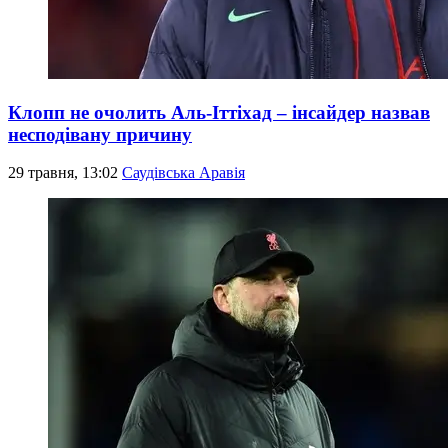
Клопп не очолить Аль-Іттіхад – інсайдер назвав
несподівану причину
29 травня, 13:02
Саудівська Аравія