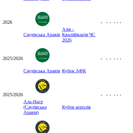
2026
-
-
-
-
-
-
Азія –
Саудівська Аравія
Кваліфікація ЧС
2026
2025/2026
-
-
-
-
-
-
Саудівська Аравія
Кубок АФК
2025/2026
-
-
-
-
-
-
Аль-Наср
(Саудівська
Кубок королів
Аравія)