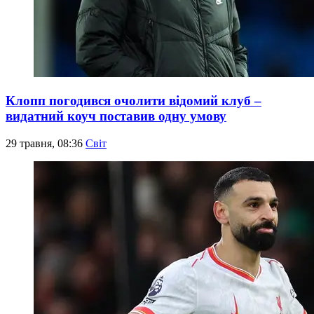
Клопп погодився очолити відомий клуб –
видатний коуч поставив одну умову
29 травня, 08:36
Світ