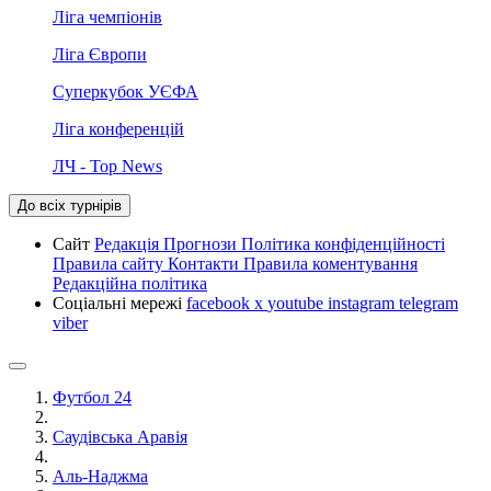
Ліга чемпіонів
Ліга Європи
Суперкубок УЄФА
Ліга конференцій
ЛЧ - Top News
До всіх турнірів
Сайт
Редакція
Прогнози
Політика конфіденційності
Правила сайту
Контакти
Правила коментування
Редакційна політика
Соціальні мережі
facebook
x
youtube
instagram
telegram
viber
Футбол 24
Саудівська Аравія
Аль-Наджма