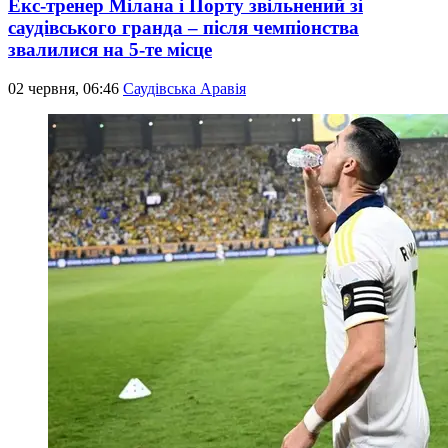
Екс-тренер Мілана і Порту звільнений зі
саудівського гранда – після чемпіонства
звалилися на 5-те місце
02 червня, 06:46
Саудівська Аравія