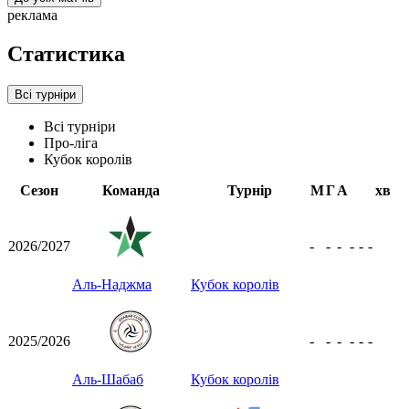
реклама
Статистика
Всі турніри
Всі турніри
Про-ліга
Кубок королів
Сезон
Команда
Турнір
М
Г
А
хв
2026/2027
-
-
-
-
-
-
Аль-Наджма
Кубок королів
2025/2026
-
-
-
-
-
-
Аль-Шабаб
Кубок королів