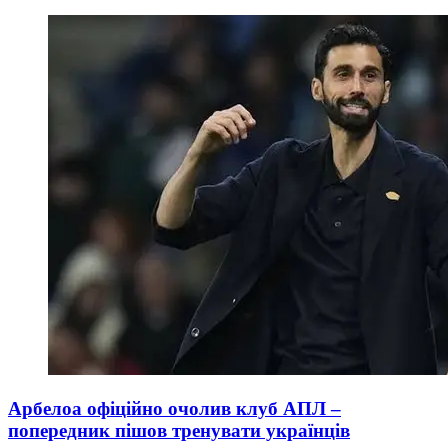
Арбелоа офіційно очолив клуб АПЛ –
попередник пішов тренувати українців