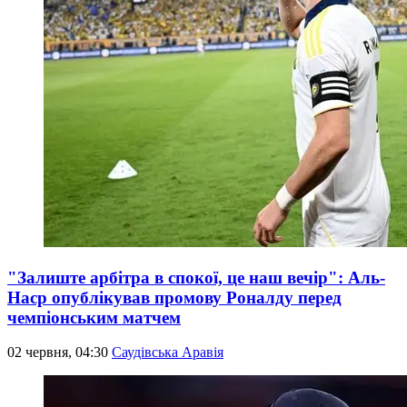
"Залиште арбітра в спокої, це наш вечір": Аль-
Наср опублікував промову Роналду перед
чемпіонським матчем
02 червня, 04:30
Саудівська Аравія