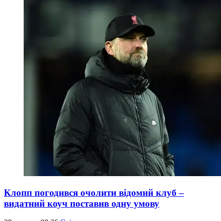
Клопп погодився очолити відомий клуб –
видатний коуч поставив одну умову