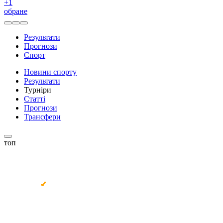
+
1
обране
Результати
Прогнози
Спорт
Новини спорту
Результати
Турніри
Статті
Прогнози
Трансфери
топ