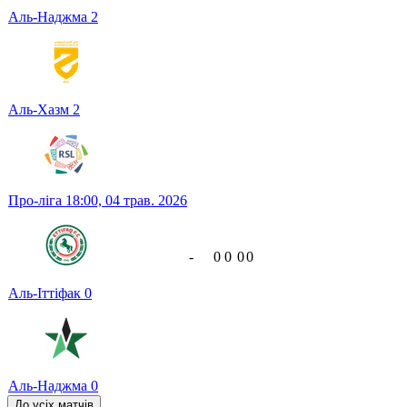
Аль-Наджма
2
Аль-Хазм
2
Про-ліга
18:00,
04 трав. 2026
-
0
0
0
0
Аль-Іттіфак
0
Аль-Наджма
0
До усіх матчів