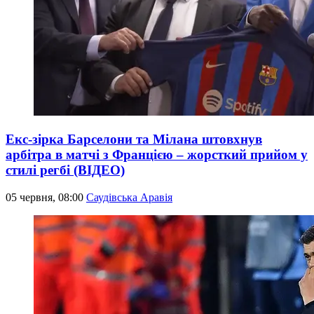
Екс-зірка Барселони та Мілана штовхнув
арбітра в матчі з Францією – жорсткий прийом у
стилі регбі (ВІДЕО)
05 червня, 08:00
Саудівська Аравія