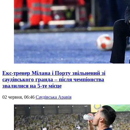
Екс-тренер Мілана і Порту звільнений зі
саудівського гранда – після чемпіонства
звалилися на 5-те місце
02 червня, 06:46
Саудівська Аравія