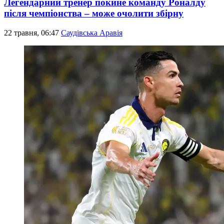
Легендарний тренер покине команду Роналду
після чемпіонства – може очолити збірну
22 травня, 06:47
Саудівська Аравія