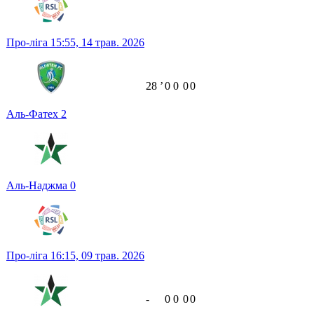
Про-ліга
15:55,
14 трав. 2026
28
ʼ
0
0
0
0
Аль-Фатех
2
Аль-Наджма
0
Про-ліга
16:15,
09 трав. 2026
-
0
0
0
0