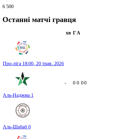
6 500
Останні матчі гравця
хв
Г
А
Про-ліга
18:00,
20 трав. 2026
-
0
0
0
0
Аль-Наджма
1
Аль-Шабаб
0