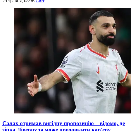
29 травня, 08:36
Світ
Салах отримав вигідну пропозицію – відомо, де
зірка Ліверпуля може продовжити кар'єру