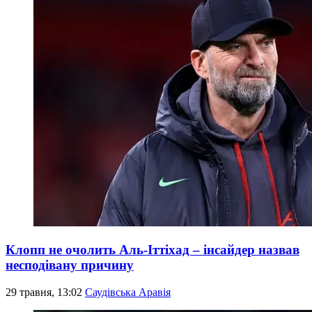
Клопп не очолить Аль-Іттіхад – інсайдер назвав
несподівану причину
29 травня, 13:02
Саудівська Аравія