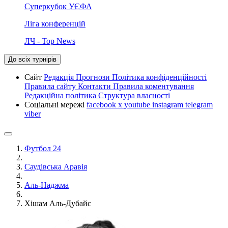
Суперкубок УЄФА
Ліга конференцій
ЛЧ - Top News
До всіх турнірів
Сайт
Редакція
Прогнози
Політика конфіденційності
Правила сайту
Контакти
Правила коментування
Редакційна політика
Структура власності
Соціальні мережі
facebook
x
youtube
instagram
telegram
viber
Футбол 24
Саудівська Аравія
Аль-Наджма
Хішам Аль-Дубайс