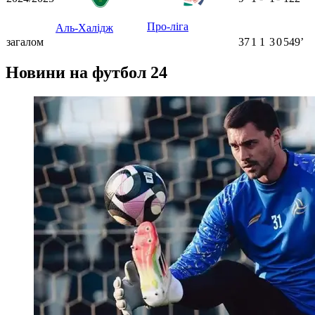
Про-ліга
Аль-Халідж
загалом
37
1
1
3
0
549ʼ
Новини на футбол 24