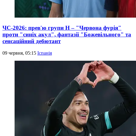
ЧС-2026: прев'ю групи Н – "Червона фурія"
проти "синіх акул", фантазії "Божевільного" та
сенсаційний дебютант
09 червня, 05:15
Іспанія