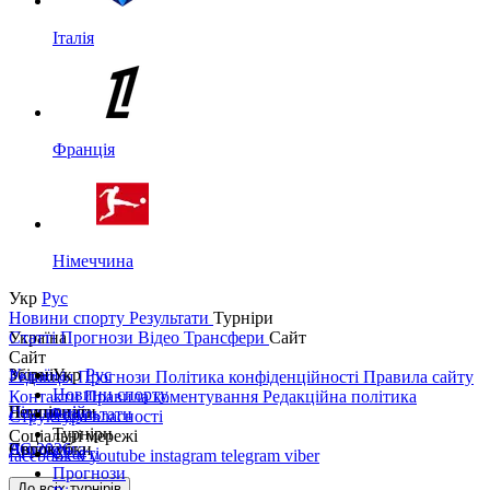
Італія
Франція
Німеччина
Укр
Рус
Новини спорту
Результати
Турніри
Україна
Статті
Прогнози
Відео
Трансфери
Сайт
Сайт
Україна
Збірні
Укр
Рус
Редакція
Прогнози
Політика конфіденційності
Правила сайту
Новини спорту
Контакти
Правила коментування
Редакційна політика
Перша ліга
Ліга націй
Чемпіонати
Результати
Структура власності
Турніри
Соціальні мережі
Друга ліга
ЧС 2026
Англія
Єврокубки
Статті
facebook
x
youtube
instagram
telegram
viber
Прогнози
Кубок України
Іспанія
Ліга чемпіонів
До всіх турнірів