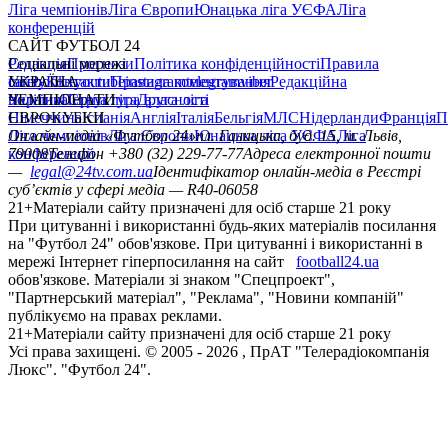
Ліга чемпіонів
Ліга Європи
Юнацька ліга УЄФА
Ліга
конференцій
САЙТ ФУТБОЛ 24
Редакція
Соціальні мережі
Прогнози
Політика конфіденційності
Правила
сайту
facebook
УКРАЇНА
Контакти
x
youtube
Правила коментування
instagram
telegram
viber
Редакційна
політика
Україна
ЧЕМПІОНАТИ
Перша ліга
Структура власності
Друга ліга
Німеччина
ЄВРОКУБКИ
Іспанія
Англія
Італія
Бельгія
МЛС
Нідерланди
Франція
П
Ліга чемпіонів
Онлайн-медіа «Футбол 24»
Ліга Європи
Юнацька ліга УЄФА
пл. Галицька, буд. 15, м. Львів,
Ліга
конференцій
79008
Телефон +380 (32) 229-77-77
Адреса електронної пошти
—
legal@24tv.com.ua
Ідентифікатор онлайн-медіа в Реєстрі
суб’єктів у сфері медіа — R40-06058
21+
Матеріали сайту призначені для осіб старше 21 року
При цитуванні і використанні будь-яких матеріалів посилання
на "Футбол 24" обов'язкове. При цитуванні і використанні в
мережі Інтернет гіперпосилання на сайт
football24.ua
обов'язкове. Матеріали зі знаком "Спецпроект",
"Партнерський матеріал", "Реклама", "Новини компаній"
публікуємо на правах реклами.
21+
Матеріали сайту призначені для осіб старше 21 року
Усi права захищенi. © 2005 -
2026
, ПрАТ "Телерадіокомпанія
Люкс". "Футбол 24".