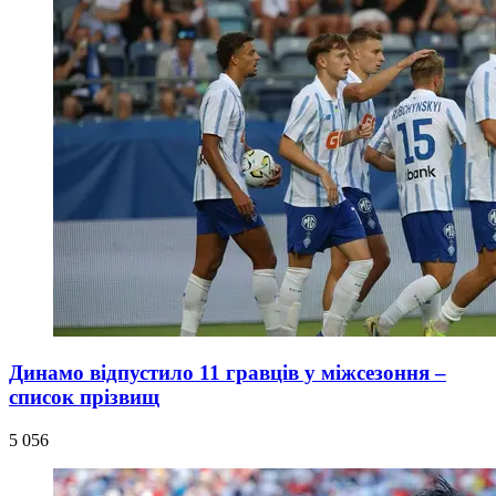
Динамо відпустило 11 гравців у міжсезоння –
список прізвищ
5 056