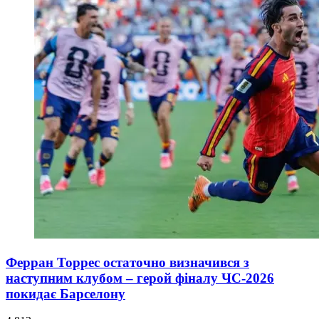
Ферран Торрес остаточно визначився з
наступним клубом – герой фіналу ЧС-2026
покидає Барселону