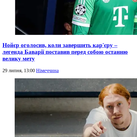
Нойєр оголосив, коли завершить кар'єру –
легенда Баварії поставив перед собою останню
велику мету
29 липня, 13:00
Німеччина