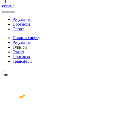
+
1
обране
Результати
Прогнози
Спорт
Новини спорту
Результати
Турніри
Статті
Прогнози
Трансфери
топ