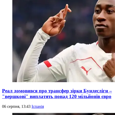
Реал домовився про трансфер зірки Бундесліги –
"вершкові" виплатять понад 120 мільйонів євро
06 серпня, 13:43
Іспанія