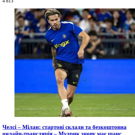
4 813
Челсі – Мілан: стартові склади та безкоштовна
онлайн-трансляція – Мудрик знову має шанс