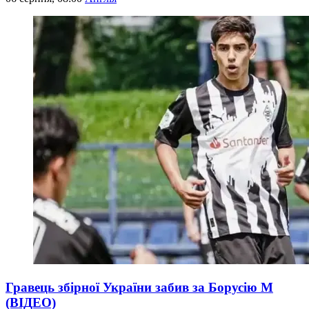
Гравець збірної України забив за Борусію М
(ВІДЕО)