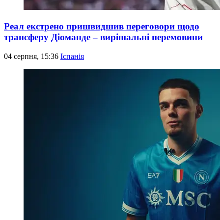
Реал екстрено пришвидшив переговори щодо
трансферу Діоманде – вирішальні перемовини
04 серпня, 15:36
Іспанія