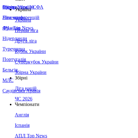
Збірна України
Італія
Суперкубок УЄФА
Україна
Німеччина
Ліга конференцій
Україна
Франція
ЛЧ - Top News
Перша ліга
Нідерланди
Друга ліга
Туреччина
Кубок України
Португалія
Суперкубок України
Бельгія
Збірна України
Збірні
МЛС
Ліга націй
Саудівська Аравія
ЧС 2026
Чемпіонати
Англія
Іспанія
АПЛ Top News