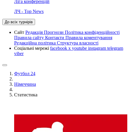
Ліга конференцій
ЛЧ - Top News
До всіх турнірів
Сайт
Редакція
Прогнози
Політика конфіденційності
Правила сайту
Контакти
Правила коментування
Редакційна політика
Структура власності
Соціальні мережі
facebook
x
youtube
instagram
telegram
viber
Футбол 24
Німеччина
Статистика