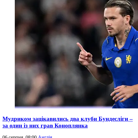
Мудриком зацікавились два клуби Бундесліги –
за один із них грав Коноплянка
06 серпня, 08:00
Англія