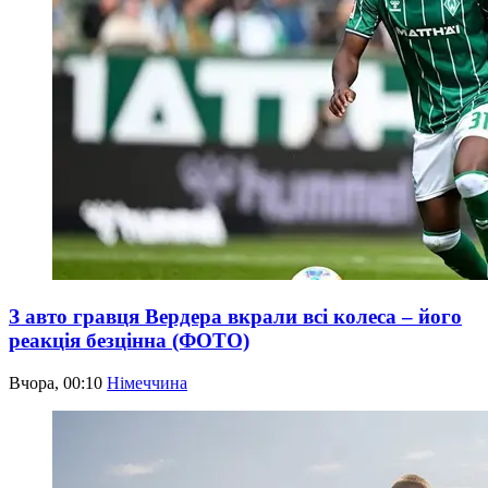
З авто гравця Вердера вкрали всі колеса – його
реакція безцінна (ФОТО)
Вчора, 00:10
Німеччина