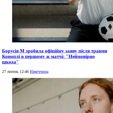
Борусія М зробила офіційну заяву після травми
Коноплі в першому ж матчі: "Неймовірно
шкода"
27 липня, 12:46
Німеччина