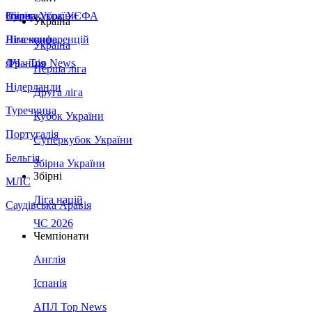
Збірна України
Італія
Суперкубок УЄФА
Україна
Німеччина
Ліга конференцій
Україна
Франція
ЛЧ - Top News
Перша ліга
Нідерланди
Друга ліга
Туреччина
Кубок України
Португалія
Суперкубок України
Бельгія
Збірна України
Збірні
МЛС
Ліга націй
Саудівська Аравія
ЧС 2026
Чемпіонати
Англія
Іспанія
АПЛ Top News