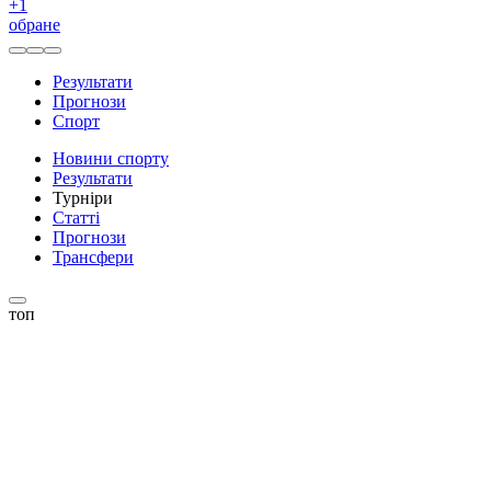
+
1
обране
Результати
Прогнози
Спорт
Новини спорту
Результати
Турніри
Статті
Прогнози
Трансфери
топ