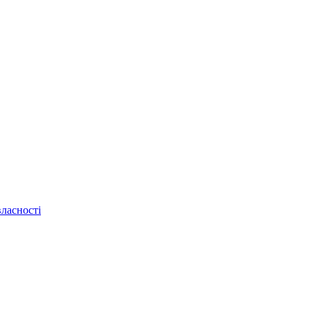
ласності