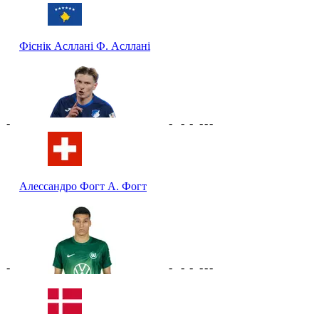
Фіснік Асллані
Ф. Асллані
-
-
-
-
-
-
-
Алессандро Фогт
А. Фогт
-
-
-
-
-
-
-