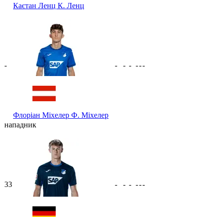
Каєтан Ленц
К. Ленц
-
-
-
-
-
-
-
Флоріан Міхелер
Ф. Міхелер
нападник
33
-
-
-
-
-
-