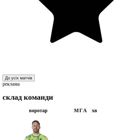
До усіх матчів
реклама
склад команди
воротар
М
Г
А
хв