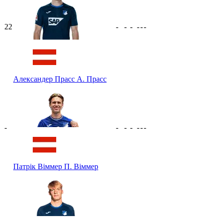
22
-
-
-
-
-
-
Александер Прасс
А. Прасс
-
-
-
-
-
-
-
Патрік Віммер
П. Віммер
-
-
-
-
-
-
-