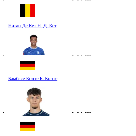
Натан Де Кет
Н. Д. Кет
-
-
-
-
-
-
-
Бамбасе Конте
Б. Конте
-
-
-
-
-
-
-