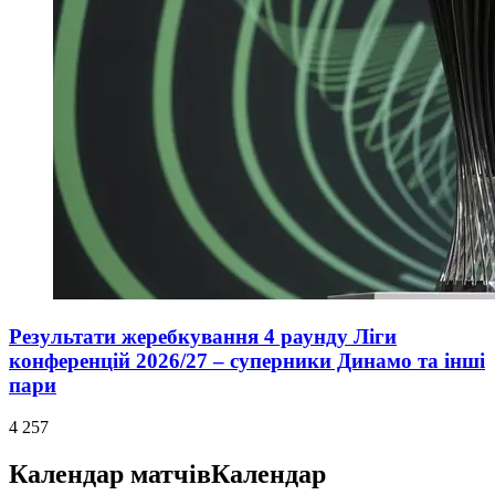
Результати жеребкування 4 раунду Ліги
конференцій 2026/27 – суперники Динамо та інші
пари
4 257
Календар матчів
Календар