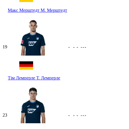
Макс Мерштедт
М. Мерштедт
19
-
-
-
-
-
-
Тім Лемперле
Т. Лемперле
23
-
-
-
-
-
-