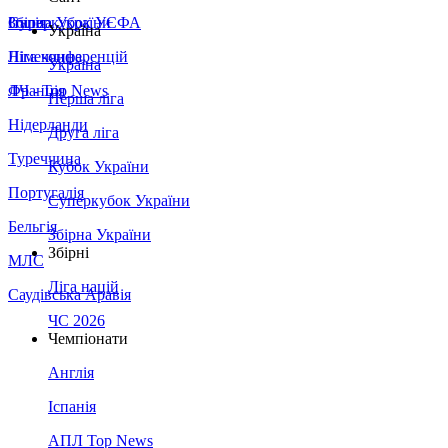
Збірна України
Італія
Суперкубок УЄФА
Україна
Німеччина
Ліга конференцій
Україна
Франція
ЛЧ - Top News
Перша ліга
Нідерланди
Друга ліга
Туреччина
Кубок України
Португалія
Суперкубок України
Бельгія
Збірна України
Збірні
МЛС
Ліга націй
Саудівська Аравія
ЧС 2026
Чемпіонати
Англія
Іспанія
АПЛ Top News