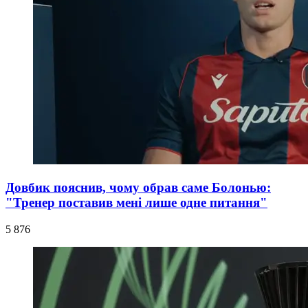
Довбик пояснив, чому обрав саме Болонью:
"Тренер поставив мені лише одне питання"
5 876