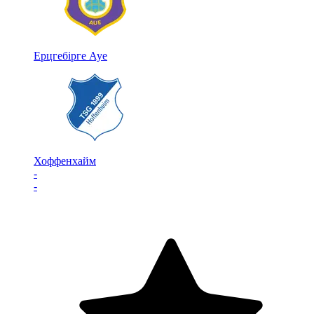
Ерцгебірге Ауе
Хоффенхайм
-
-