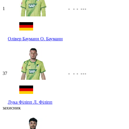
1
-
-
-
-
-
-
Олівер Бауманн
О. Бауманн
37
-
-
-
-
-
-
Лука Філіпп
Л. Філіпп
захисник