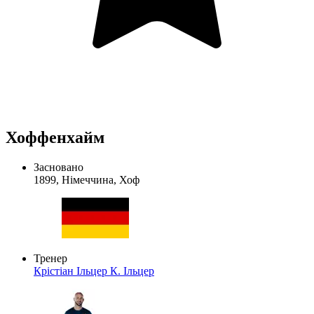
Хоффенхайм
Засновано
1899, Німеччина, Хоф
Тренер
Крістіан Ільцер
К. Ільцер