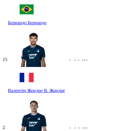
Бернардо
Бернардо
15
-
-
-
-
-
-
Валентін Жондре
В. Жондре
2
-
-
-
-
-
-