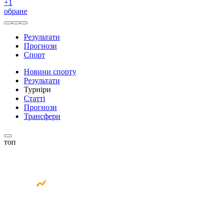
+
1
обране
Результати
Прогнози
Спорт
Новини спорту
Результати
Турніри
Статті
Прогнози
Трансфери
топ