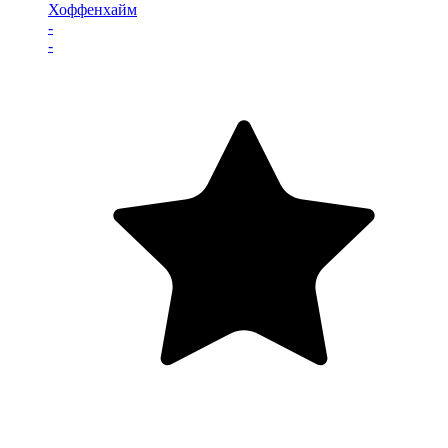
Хоффенхайм
-
-