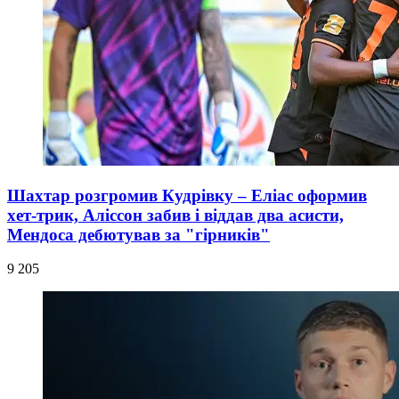
Шахтар розгромив Кудрівку – Еліас оформив
хет-трик, Аліссон забив і віддав два асисти,
Мендоса дебютував за "гірників"
9 205