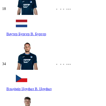
18
-
-
-
-
-
-
Ваутер Бургер
В. Бургер
34
-
-
-
-
-
-
Владімір Цоуфал
В. Цоуфал