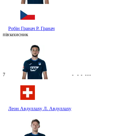
Робін Гранач
Р. Гранач
півзахисник
7
-
-
-
-
-
-
Леон Авдуллаху
Л. Авдуллаху