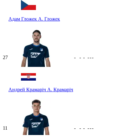
Адам Гложек
А. Гложек
27
-
-
-
-
-
-
Андрей Крамаріч
А. Крамаріч
11
-
-
-
-
-
-