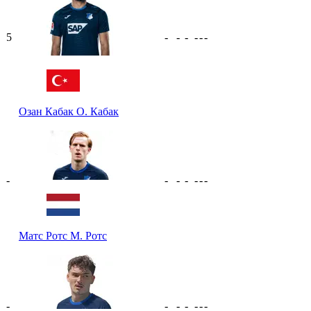
5
-
-
-
-
-
-
Озан Кабак
О. Кабак
-
-
-
-
-
-
-
Матс Ротс
М. Ротс
-
-
-
-
-
-
-