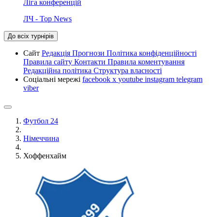
Ліга конференцій
ЛЧ - Top News
До всіх турнірів
Сайт
Редакція
Прогнози
Політика конфіденційності
Правила сайту
Контакти
Правила коментування
Редакційна політика
Структура власності
Соціальні мережі
facebook
x
youtube
instagram
telegram
viber
Футбол 24
Німеччина
Хоффенхайм