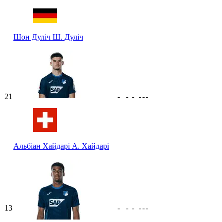
Шон Дуліч
Ш. Дуліч
21
-
-
-
-
-
-
Альбіан Хайдарі
А. Хайдарі
13
-
-
-
-
-
-