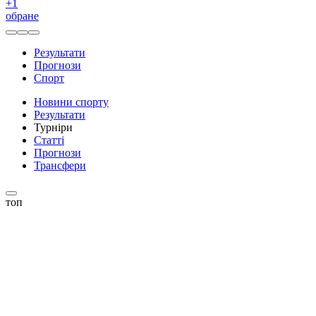
+
1
обране
Результати
Прогнози
Спорт
Новини спорту
Результати
Турніри
Статті
Прогнози
Трансфери
топ