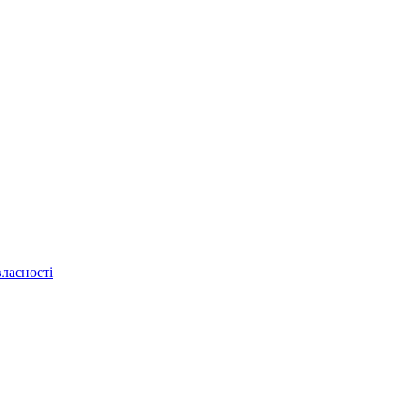
ласності