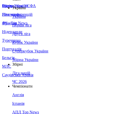
Збірна України
Італія
Суперкубок УЄФА
Україна
Німеччина
Ліга конференцій
Україна
Франція
ЛЧ - Top News
Перша ліга
Нідерланди
Друга ліга
Туреччина
Кубок України
Португалія
Суперкубок України
Бельгія
Збірна України
Збірні
МЛС
Ліга націй
Саудівська Аравія
ЧС 2026
Чемпіонати
Англія
Іспанія
АПЛ Top News