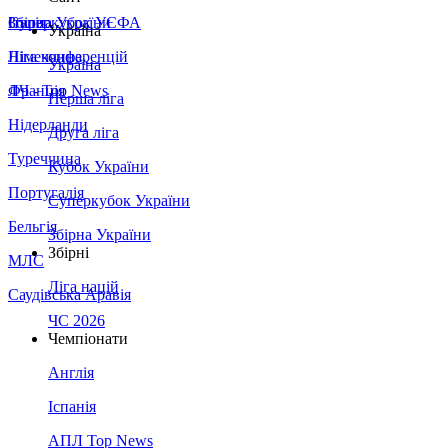
Збірна України
Італія
Суперкубок УЄФА
Україна
Німеччина
Ліга конференцій
Україна
Франція
ЛЧ - Top News
Перша ліга
Нідерланди
Друга ліга
Туреччина
Кубок України
Португалія
Суперкубок України
Бельгія
Збірна України
Збірні
МЛС
Ліга націй
Саудівська Аравія
ЧС 2026
Чемпіонати
Англія
Іспанія
АПЛ Top News