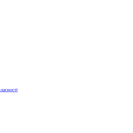
ласності