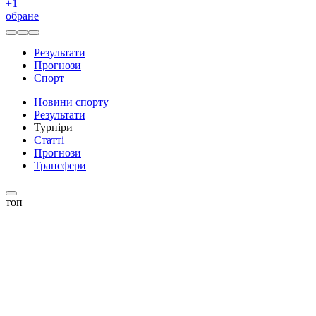
+
1
обране
Результати
Прогнози
Спорт
Новини спорту
Результати
Турніри
Статті
Прогнози
Трансфери
топ