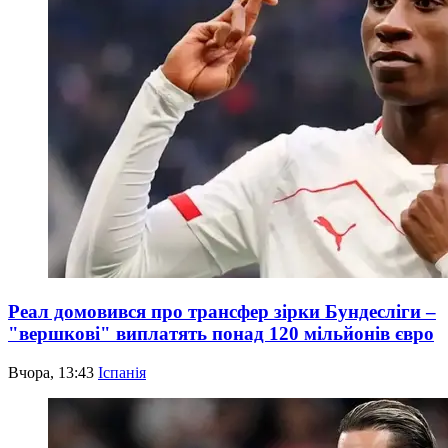
Реал домовився про трансфер зірки Бундесліги –
"вершкові" виплатять понад 120 мільйонів євро
Вчора, 13:43
Іспанія