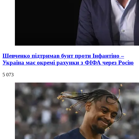
Шевченко підтримав бунт проти Інфантіно –
Україна має окремі рахунки з ФІФА через Росію
5 073