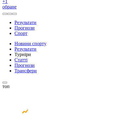
+
1
обране
Результати
Прогнози
Спорт
Новини спорту
Результати
Турніри
Статті
Прогнози
Трансфери
топ