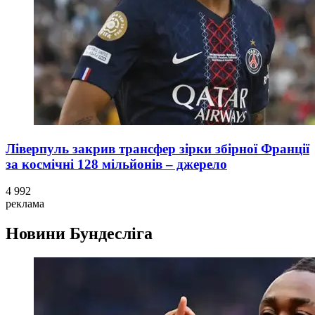
Ліверпуль закрив трансфер зірки збірної Франції
за космічні 128 мільйонів – джерело
4 992
реклама
Новини
Бундесліга