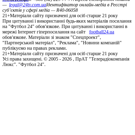
—
legal@24tv.com.ua
Ідентифікатор онлайн-медіа в Реєстрі
суб’єктів у сфері медіа — R40-06058
21+
Матеріали сайту призначені для осіб старше 21 року
При цитуванні і використанні будь-яких матеріалів посилання
на "Футбол 24" обов'язкове. При цитуванні і використанні в
мережі Інтернет гіперпосилання на сайт
football24.ua
обов'язкове. Матеріали зі знаком "Спецпроект",
"Партнерський матеріал", "Реклама", "Новини компаній"
публікуємо на правах реклами.
21+
Матеріали сайту призначені для осіб старше 21 року
Усi права захищенi. © 2005 -
2026
, ПрАТ "Телерадіокомпанія
Люкс". "Футбол 24".