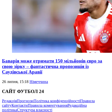
Баварія може отримати 150 мільйонів євро за
свою зірку – фантастична пропозиція із
Саудівської Аравії
26 липня, 15:18
Німеччина
САЙТ ФУТБОЛ 24
Редакція
Прогнози
Політика конфіденційності
Правила
сайту
Контакти
Правила коментування
Редакційна
політика
Структура власності