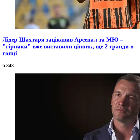
Лідер Шахтаря зацікавив Арсенал та МЮ –
"гірники" вже виставили цінник, ще 2 гранди в
гонці
6 848