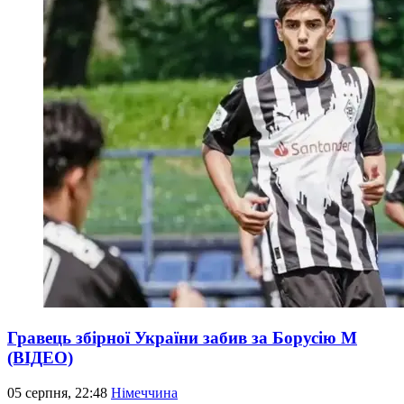
Гравець збірної України забив за Борусію М
(ВІДЕО)
05 серпня, 22:48
Німеччина