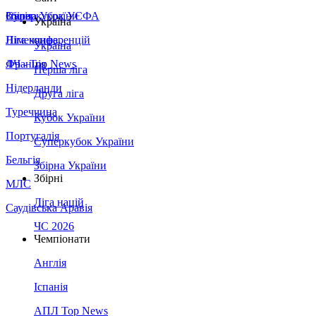
Збірна України
Італія
Суперкубок УЄФА
Україна
Німеччина
Ліга конференцій
Україна
Франція
ЛЧ - Top News
Перша ліга
Нідерланди
Друга ліга
Туреччина
Кубок України
Португалія
Суперкубок України
Бельгія
Збірна України
Збірні
МЛС
Ліга націй
Саудівська Аравія
ЧС 2026
Чемпіонати
Англія
Іспанія
АПЛ Top News