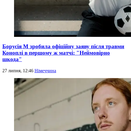
Борусія М зробила офіційну заяву після травми
Коноплі в першому ж матчі: "Неймовірно
шкода"
27 липня, 12:46
Німеччина