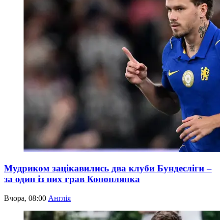
Мудриком зацікавились два клуби Бундесліги –
за один із них грав Коноплянка
Вчора, 08:00
Англія