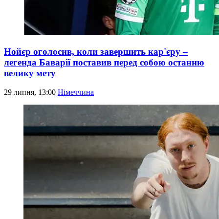
Нойєр оголосив, коли завершить кар'єру –
легенда Баварії поставив перед собою останню
велику мету
29 липня, 13:00
Німеччина