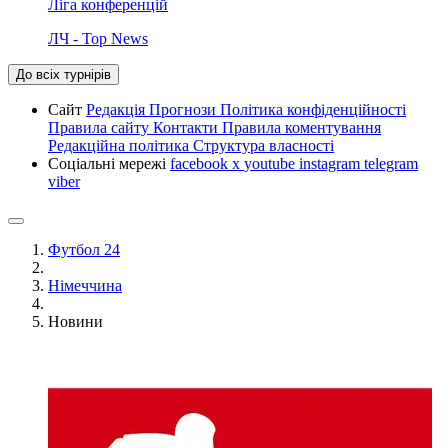
Ліга конференцій
ЛЧ - Top News
До всіх турнірів
Сайт
Редакція
Прогнози
Політика конфіденційності
Правила сайту
Контакти
Правила коментування
Редакційна політика
Структура власності
Соціальні мережі
facebook
x
youtube
instagram
telegram
viber
Футбол 24
Німеччина
Новини