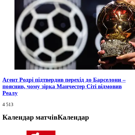
Агент Родрі підтвердив перехід до Барселони –
пояснив, чому зірка Манчестер Сіті відмовив
Реалу
4 513
Календар матчів
Календар