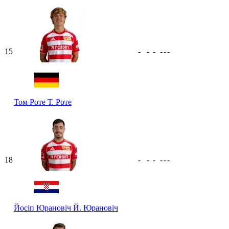
15
-
-
-
-
-
-
Том Роте
Т. Роте
18
-
-
-
-
-
-
Йосіп Юрановіч
Й. Юрановіч