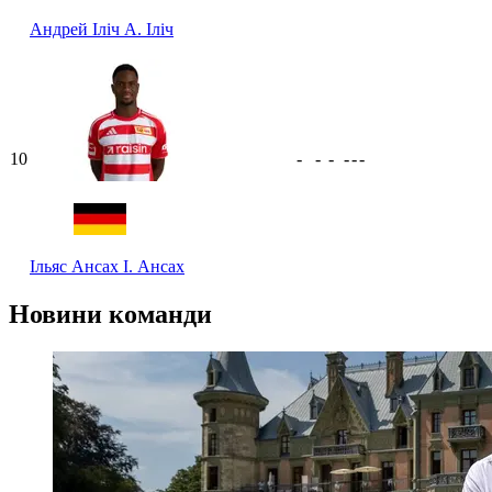
Андрей Іліч
А. Іліч
10
-
-
-
-
-
-
Ільяс Ансах
І. Ансах
Новини команди