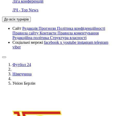
Ліга конференцій
ЛЧ - Top News
До всіх турнірів
Сайт
Редакція
Прогнози
Політика конфіденційності
Правила сайту
Контакти
Правила коментування
Редакційна політика
Структура власності
Соціальні мережі
facebook
x
youtube
instagram
telegram
viber
Футбол 24
Німеччина
Уніон Берлін