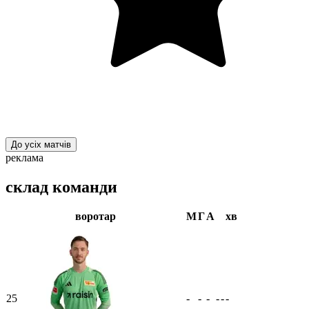
До усіх матчів
реклама
склад команди
воротар
М
Г
А
хв
25
-
-
-
-
-
-