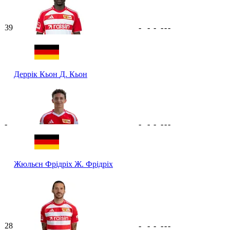
39
-
-
-
-
-
-
Деррік Кьон
Д. Кьон
-
-
-
-
-
-
-
Жюльєн Фрідріх
Ж. Фрідріх
28
-
-
-
-
-
-