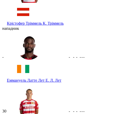
Крістофер Тріммель
К. Тріммель
нападник
-
-
-
-
-
-
-
Еммануель Латте Лет
Е. Л. Лет
30
-
-
-
-
-
-