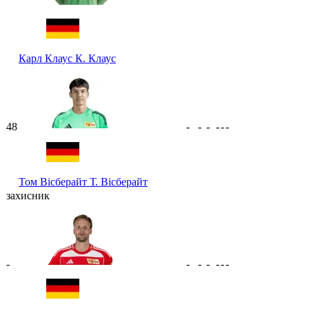
Карл Клаус
К. Клаус
48
-
-
-
-
-
-
Том Вісберайт
Т. Вісберайт
захисник
-
-
-
-
-
-
-