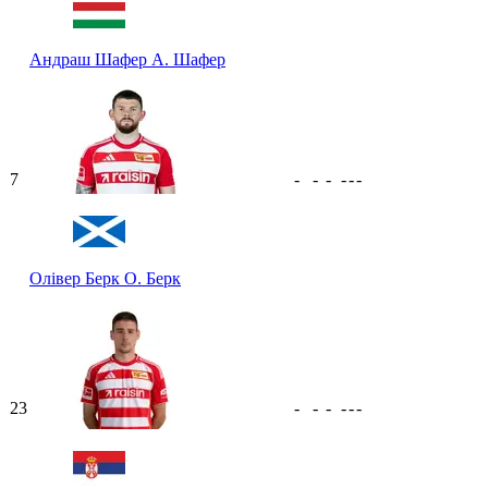
Андраш Шафер
А. Шафер
7
-
-
-
-
-
-
Олівер Берк
О. Берк
23
-
-
-
-
-
-