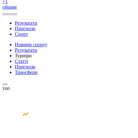
+
1
обране
Результати
Прогнози
Спорт
Новини спорту
Результати
Турніри
Статті
Прогнози
Трансфери
топ