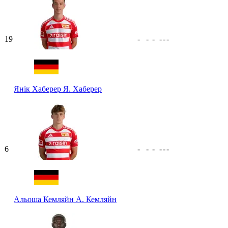
19
-
-
-
-
-
-
Янік Хаберер
Я. Хаберер
6
-
-
-
-
-
-
Альоша Кемляйн
А. Кемляйн