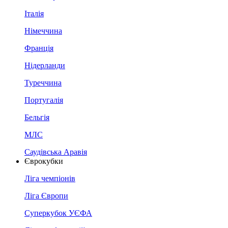
Італія
Німеччина
Франція
Нідерланди
Туреччина
Португалія
Бельгія
МЛС
Саудівська Аравія
Єврокубки
Ліга чемпіонів
Ліга Європи
Суперкубок УЄФА