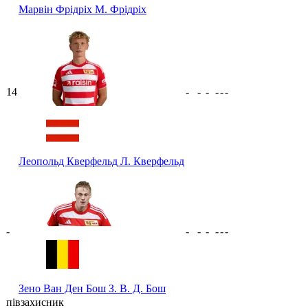
Марвін Фрідріх
М. Фрідріх
14
-
-
-
-
-
-
Леопольд Кверфельд
Л. Кверфельд
-
-
-
-
-
-
-
Зено Ван Ден Бош
З. В. Д. Бош
півзахисник