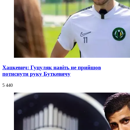
Хацкевич: Гуцуляк навіть не прийшов
потиснути руку Буткевичу
5 440