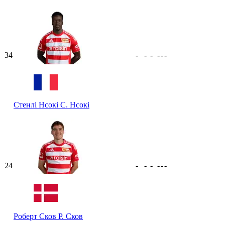
34
-
-
-
-
-
-
Стенлі Нсокі
С. Нсокі
24
-
-
-
-
-
-
Роберт Сков
Р. Сков