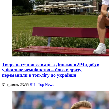
Творець гучної сенсації з Динамо в ЛЧ здобув
унікальне чемпіонство – його відразу
переманили в топ-лігу до українця
31 травня, 23:55
ЛЧ - Top News