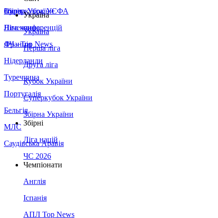
Збірна України
Італія
Суперкубок УЄФА
Україна
Німеччина
Ліга конференцій
Україна
Франція
ЛЧ - Top News
Перша ліга
Нідерланди
Друга ліга
Туреччина
Кубок України
Португалія
Суперкубок України
Бельгія
Збірна України
Збірні
МЛС
Ліга націй
Саудівська Аравія
ЧС 2026
Чемпіонати
Англія
Іспанія
АПЛ Top News