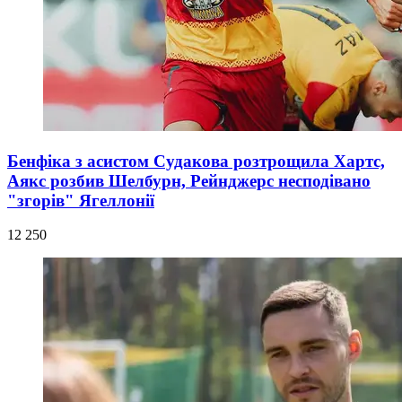
Бенфіка з асистом Судакова розтрощила Хартс,
Аякс розбив Шелбурн, Рейнджерс несподівано
"згорів" Ягеллонії
12 250