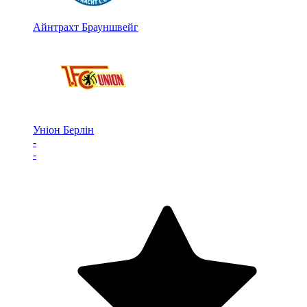
Айнтрахт Брауншвейг
Уніон Берлін
-
-