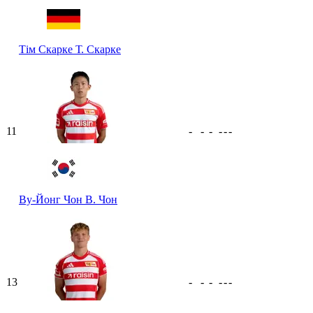
Тім Скарке
Т. Скарке
11
-
-
-
-
-
-
Ву-Йонг Чон
В. Чон
13
-
-
-
-
-
-