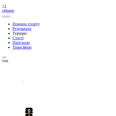
+
1
обране
Новини спорту
Результати
Турніри
Статті
Прогнози
Трансфери
топ