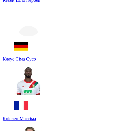
Кевен Шлоттербек
Клаус Сіма Сусо
Кріслен Матсіма