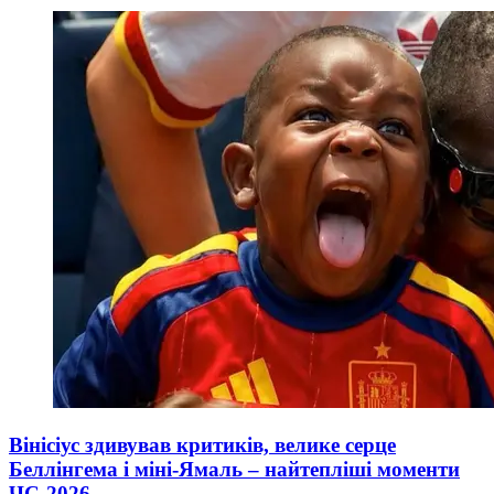
Вінісіус здивував критиків, велике серце
Беллінгема і міні-Ямаль – найтепліші моменти
ЧС-2026