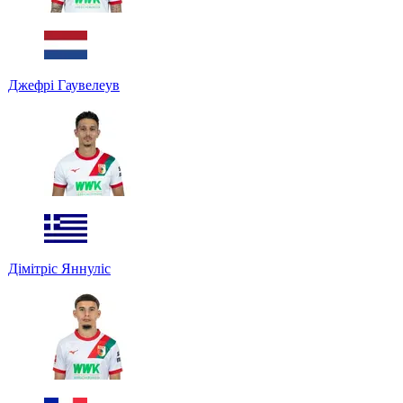
Джефрі Гаувелеув
Дімітріс Яннуліс