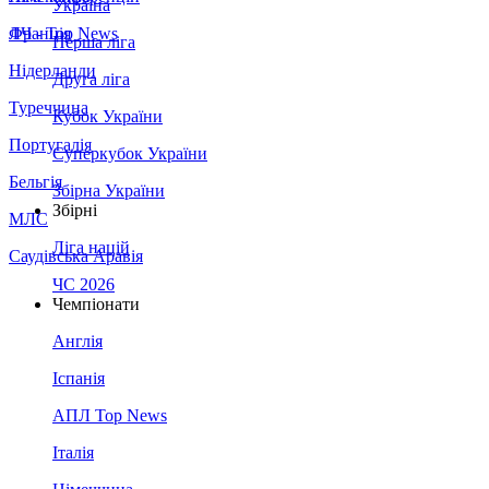
Україна
Франція
ЛЧ - Top News
Перша ліга
Нідерланди
Друга ліга
Туреччина
Кубок України
Португалія
Суперкубок України
Бельгія
Збірна України
Збірні
МЛС
Ліга націй
Саудівська Аравія
ЧС 2026
Чемпіонати
Англія
Іспанія
АПЛ Top News
Італія