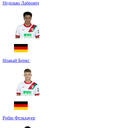
Неділько Лабровіч
Ноакай Бенкс
Робін Фельхауер