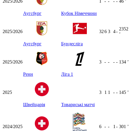
2025/2026
1
-
-
-
-
46
ʼ
Аугсбург
Кубок Німеччини
2352
2025/2026
32
6
3
4
-
ʼ
Аугсбург
Бундесліга
2025/2026
3
-
-
-
-
134
ʼ
Ренн
Ліга 1
2025
3
1
1
-
-
145
ʼ
Швейцарія
Товариські матчі
2024/2025
6
-
-
1
-
301
ʼ