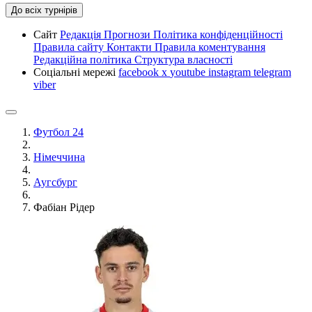
До всіх турнірів
Сайт
Редакція
Прогнози
Політика конфіденційності
Правила сайту
Контакти
Правила коментування
Редакційна політика
Структура власності
Соціальні мережі
facebook
x
youtube
instagram
telegram
viber
Футбол 24
Німеччина
Аугсбург
Фабіан Рідер