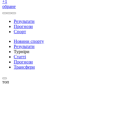
+
1
обране
Результати
Прогнози
Спорт
Новини спорту
Результати
Турніри
Статті
Прогнози
Трансфери
топ