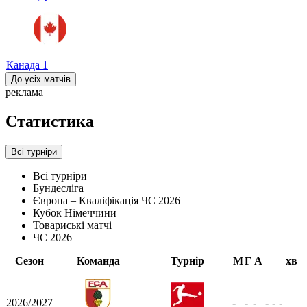
Канада
1
До усіх матчів
реклама
Статистика
Всі турніри
Всі турніри
Бундесліга
Європа – Кваліфікація ЧС 2026
Кубок Німеччини
Товариські матчі
ЧС 2026
Сезон
Команда
Турнір
М
Г
А
хв
2026/2027
-
-
-
-
-
-