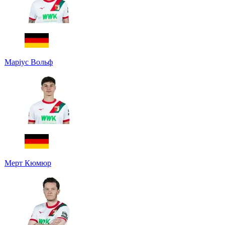
Маріус Вольф
Мерт Кюмюр