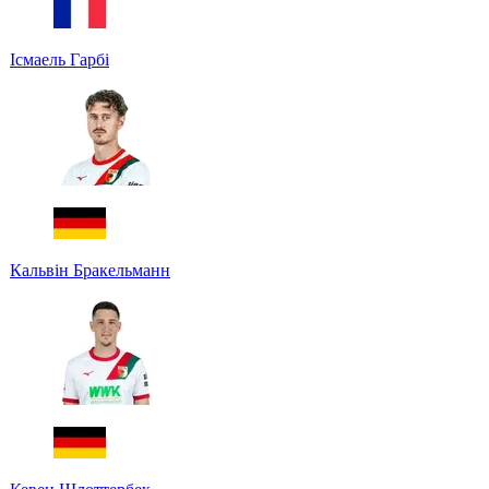
Ісмаель Гарбі
Кальвін Бракельманн