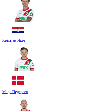
Крістіан Якіч
Мадс Педерсен