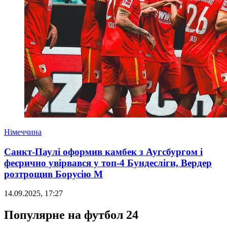
Німеччина
Санкт-Паулі оформив камбек з Аугсбургом і
феєрично увірвався у топ-4 Бундесліги, Вердер
розтрощив Борусію М
14.09.2025, 17:27
Популярне на футбол 24