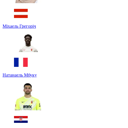
Міхаель Грегоріч
Натанаель Мбуку