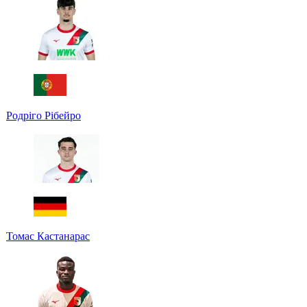
Родріго Рібейро
Томас Кастанарас