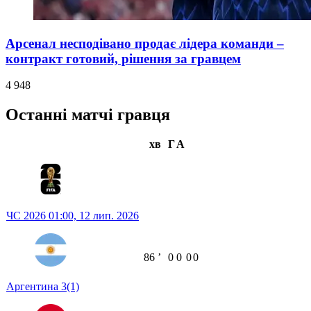
Арсенал несподівано продає лідера команди –
контракт готовий, рішення за гравцем
4 948
Останні матчі гравця
хв
Г
А
ЧС 2026
01:00,
12 лип. 2026
86
ʼ
0
0
0
0
Аргентина
3
(1)