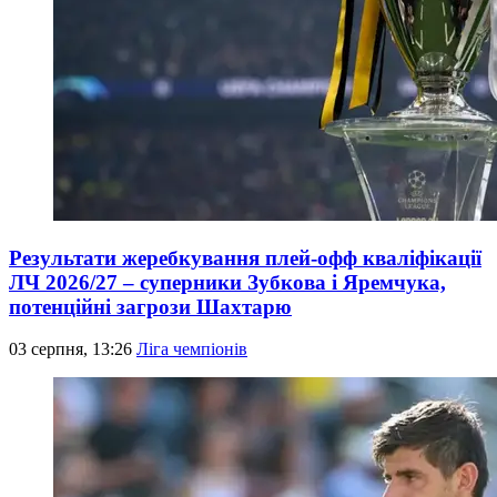
Результати жеребкування плей-офф кваліфікації
ЛЧ 2026/27 – суперники Зубкова і Яремчука,
потенційні загрози Шахтарю
03 серпня, 13:26
Ліга чемпіонів