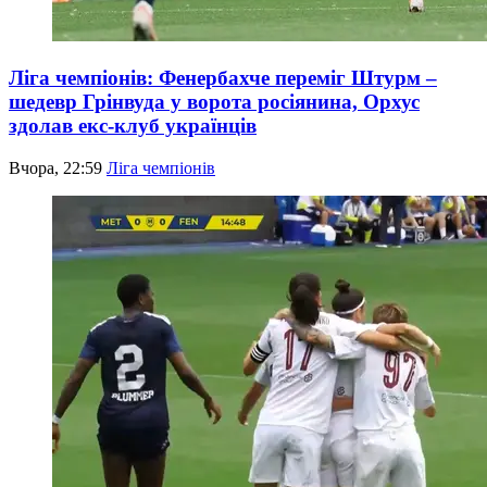
Ліга чемпіонів: Фенербахче переміг Штурм –
шедевр Грінвуда у ворота росіянина, Орхус
здолав екс-клуб українців
Вчора, 22:59
Ліга чемпіонів