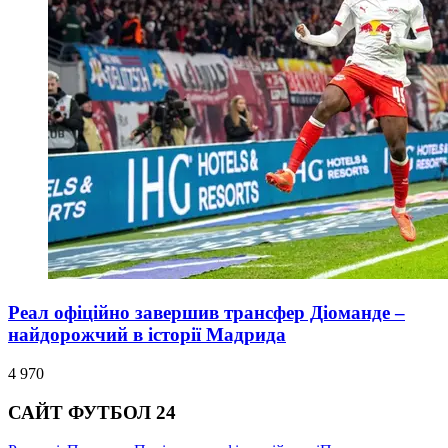
Реал офіційно завершив трансфер Діоманде –
найдорожчий в історії Мадрида
4 970
САЙТ ФУТБОЛ 24