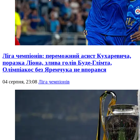
Ліга чемпіонів: переможний асист Кухаревича,
поразка Ліона, злива голів Буде-Глімта,
Олімпіакос без Яремчука не впорався
04 серпня, 23:08
Ліга чемпіонів