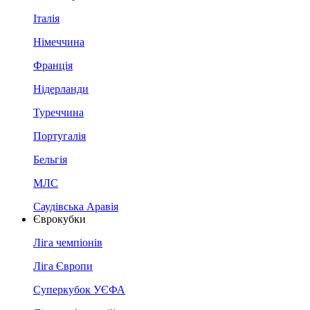
Італія
Німеччина
Франція
Нідерланди
Туреччина
Португалія
Бельгія
МЛС
Саудівська Аравія
Єврокубки
Ліга чемпіонів
Ліга Європи
Суперкубок УЄФА