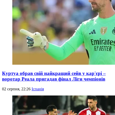
Куртуа обрав свій найкращий сейв у кар'єрі –
воротар Реала пригадав фінал Ліги чемпіонів
02 серпня, 22:26
Іспанія