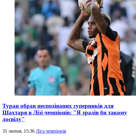
Туран обрав несподіваних суперників для
Шахтаря в Лізі чемпіонів: "Я зрадів би такому
досвіду"
31 липня, 15:36
Ліга чемпіонів