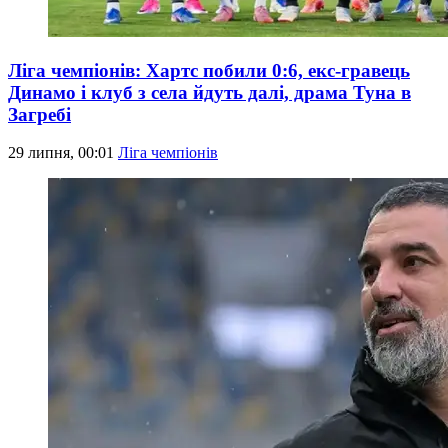
Ліга чемпіонів: Хартс побили 0:6, екс-гравець
Динамо і клуб з села йдуть далі, драма Туна в
Загребі
29 липня, 00:01
Ліга чемпіонів