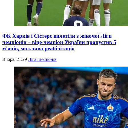
ФК Харків і Сістерс вилетіли з жіночої Ліги
чемпіонів – віце-чемпіон України пропустив 5
м'ячів, можлива реабілітація
Вчора, 21:29
Ліга чемпіонів