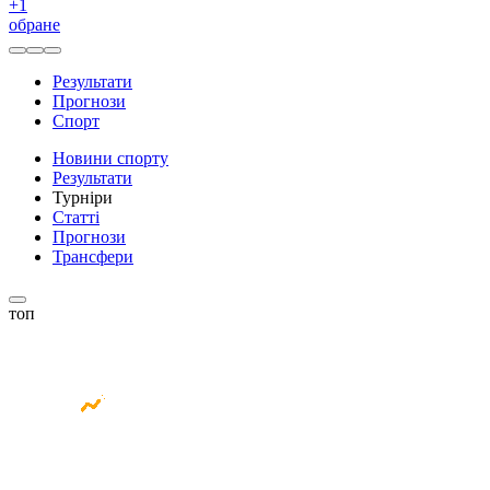
+
1
обране
Результати
Прогнози
Спорт
Новини спорту
Результати
Турніри
Статті
Прогнози
Трансфери
топ