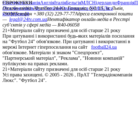
Німеччина
ЄВРОКУБКИ
Іспанія
Англія
Італія
Бельгія
МЛС
Нідерланди
Франція
П
Ліга чемпіонів
Онлайн-медіа «Футбол 24»
Ліга Європи
Юнацька ліга УЄФА
пл. Галицька, буд. 15, м. Львів,
Ліга
конференцій
79008
Телефон +380 (32) 229-77-77
Адреса електронної пошти
—
legal@24tv.com.ua
Ідентифікатор онлайн-медіа в Реєстрі
суб’єктів у сфері медіа — R40-06058
21+
Матеріали сайту призначені для осіб старше 21 року
При цитуванні і використанні будь-яких матеріалів посилання
на "Футбол 24" обов'язкове. При цитуванні і використанні в
мережі Інтернет гіперпосилання на сайт
football24.ua
обов'язкове. Матеріали зі знаком "Спецпроект",
"Партнерський матеріал", "Реклама", "Новини компаній"
публікуємо на правах реклами.
21+
Матеріали сайту призначені для осіб старше 21 року
Усi права захищенi. © 2005 -
2026
, ПрАТ "Телерадіокомпанія
Люкс". "Футбол 24".