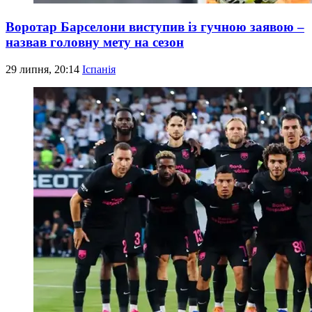
Воротар Барселони виступив із гучною заявою –
назвав головну мету на сезон
29 липня, 20:14
Іспанія