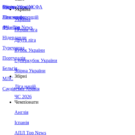
Збірна України
Італія
Суперкубок УЄФА
Україна
Німеччина
Ліга конференцій
Україна
Франція
ЛЧ - Top News
Перша ліга
Нідерланди
Друга ліга
Туреччина
Кубок України
Португалія
Суперкубок України
Бельгія
Збірна України
Збірні
МЛС
Ліга націй
Саудівська Аравія
ЧС 2026
Чемпіонати
Англія
Іспанія
АПЛ Top News