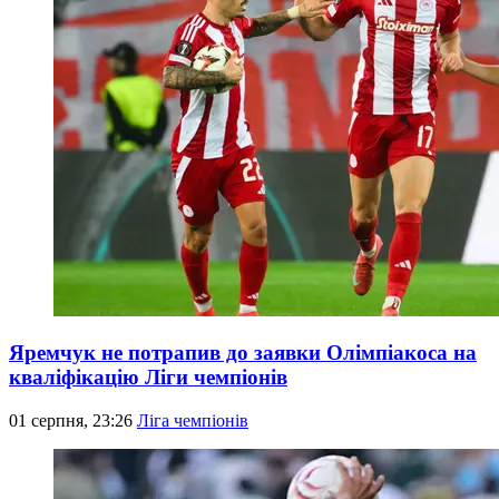
Яремчук не потрапив до заявки Олімпіакоса на
кваліфікацію Ліги чемпіонів
01 серпня, 23:26
Ліга чемпіонів