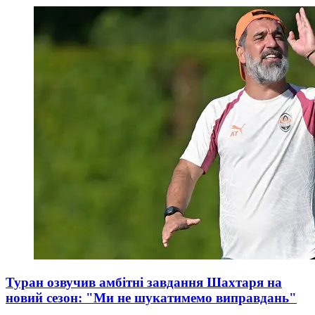
Туран озвучив амбітні завдання Шахтаря на
новий сезон: "Ми не шукатимемо виправдань"